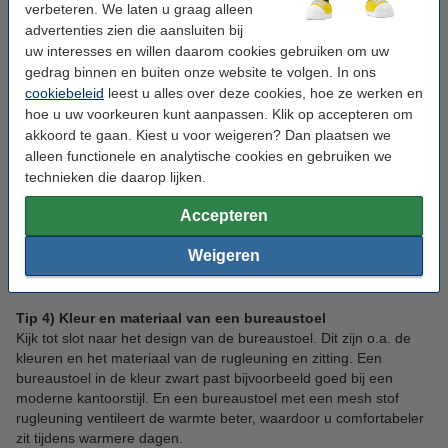
verbeteren. We laten u graag alleen
opzichte van het bureau.
advertenties zien die aansluiten bij
Breedte
: armleuningen met een verstelbare breedte zorgen
uw interesses en willen daarom cookies gebruiken om uw
ervoor dat uw armen op een juiste afstand van uw lichaam
gedrag binnen en buiten onze website te volgen. In ons
rusten.
cookiebeleid
leest u alles over deze cookies, hoe ze werken en
hoe u uw voorkeuren kunt aanpassen. Klik op accepteren om
Diepte
: armleuningen met een verstelbare diepte zorgen
akkoord te gaan. Kiest u voor weigeren? Dan plaatsen we
ervoor dat u de steunen naar voren en achteren kan
alleen functionele en analytische cookies en gebruiken we
schuiven. Hierdoor verandert u makkelijk de afstand tussen
technieken die daarop lijken.
uw onderarmen en het bureau.
Accepteren
Draaibaarheid
: armleuningen die draaibaar zijn, verandert u
eenvoudig van positie. Hierdoor kan u de zithouding
Weigeren
afwisselen.
Tip 4) Kleur en materiaal van een bureaustoel
Kijk tot slot naar het design van de bureaustoel. Dit zijn o.a. de
kleuren en het materiaal van de rugleuning en zitting. Een
bureaustoel in de kleur zwart past bijvoorbeeld goed bij een
moderne kantoorstijl. En een bureaustoel met een mesh stof
rugleuning ventileert de warmte beter, waardoor u comfortabeler
zit tijdens warmere dagen.