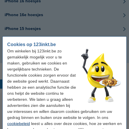
iPhone 16 hoesjes
iPhone 16e hoesjes
iPhone 15 hoesjes
iPhone 14 hoesjes
Cookies op 123inkt.be
Om winkelen bij 123inkt.be zo
iPhone se hoesjes
gemakkelijk mogelijk voor u te
maken, gebruiken we cookies en
vergelijkbare technieken. De
functionele cookies zorgen ervoor dat
de website goed werkt. Daarnaast
Populaire producten
hebben ze een analytische functie die
ons helpt de website continu te
verbeteren. We laten u graag alleen
advertenties zien die aansluiten bij
uw interesses en willen daarom cookies gebruiken om uw
gedrag binnen en buiten onze website te volgen. In ons
cookiebeleid
leest u alles over deze cookies, hoe ze werken en