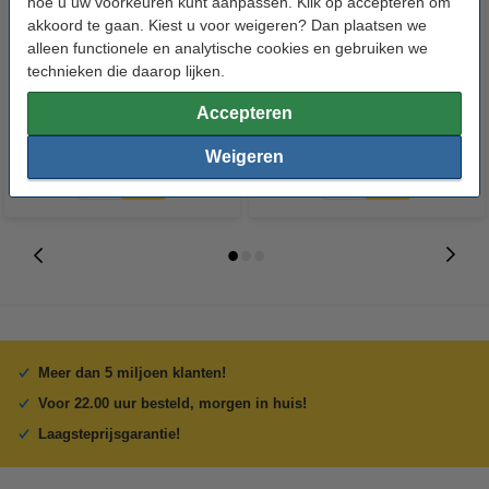
hoe u uw voorkeuren kunt aanpassen. Klik op accepteren om
akkoord te gaan. Kiest u voor weigeren? Dan plaatsen we
123accu Xtreme Power MN1500
123inkt kopieerpapier 1 pak van
alleen functionele en analytische cookies en gebruiken we
Penlite AA batterij 24 stuks
500 vellen A4 - 80 g/m²
technieken die daarop lijken.
€ 14,95
€ 7,25
Accepteren
Incl. 21% btw
Incl. 21% btw
Weigeren
Meer dan 5 miljoen klanten!
Voor 22.00 uur besteld, morgen in huis!
Laagsteprijsgarantie!