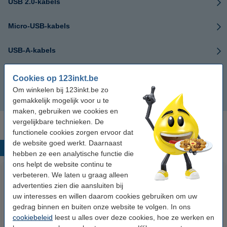
USB 2.0-kabels
Micro-USB-kabels
USB-A-kabels
USB-B-kabels
Cookies op 123inkt.be
Om winkelen bij 123inkt.be zo
USB-verlengkabels
gemakkelijk mogelijk voor u te
maken, gebruiken we cookies en
vergelijkbare technieken. De
functionele cookies zorgen ervoor dat
de website goed werkt. Daarnaast
Populaire producten
hebben ze een analytische functie die
ons helpt de website continu te
verbeteren. We laten u graag alleen
advertenties zien die aansluiten bij
uw interesses en willen daarom cookies gebruiken om uw
gedrag binnen en buiten onze website te volgen. In ons
cookiebeleid
leest u alles over deze cookies, hoe ze werken en