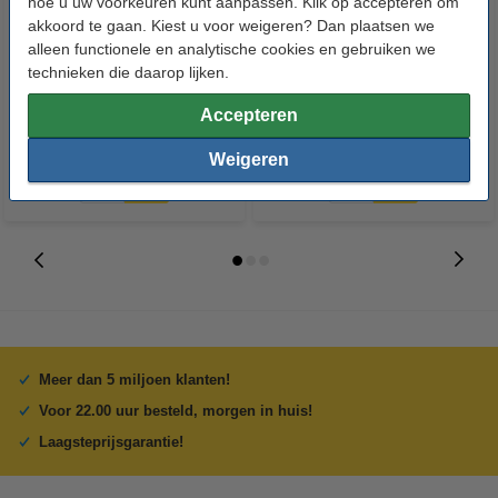
hoe u uw voorkeuren kunt aanpassen. Klik op accepteren om
akkoord te gaan. Kiest u voor weigeren? Dan plaatsen we
123accu Xtreme Power MN1500
123inkt kopieerpapier 1 pak van
alleen functionele en analytische cookies en gebruiken we
Penlite AA batterij 24 stuks
500 vellen A4 - 80 g/m²
technieken die daarop lijken.
€ 14,95
€ 7,25
Accepteren
Incl. 21% btw
Incl. 21% btw
Weigeren
Meer dan 5 miljoen klanten!
Voor 22.00 uur besteld, morgen in huis!
Laagsteprijsgarantie!