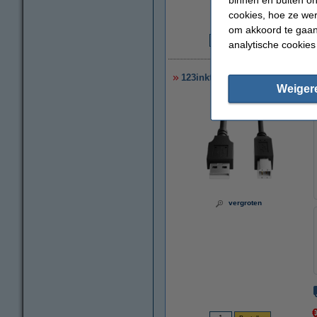
cookies, hoe ze we
om akkoord te gaan.
analytische cookies
€
123inkt USB-printerkabel zwart
Weiger
vergroten