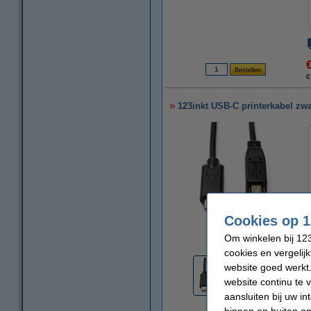
€
123inkt USB-C printerkabel zwa
Cookies op 1
vergroten
Om winkelen bij 123
cookies en vergelij
website goed werkt.
website continu te 
aansluiten bij uw i
binnen en buiten on