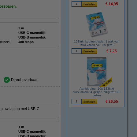
€ 14,95
 besparen.
2 m
USB-C mannelijk
USB-B mannelijk
123inkt kopieerpapier 1 pak van
elheid:
480 Mbps
500 vellen A4 - 80 g/m²
€ 7,25
Direct leverbaar
Aanbieding: 10x 123inkt
cursusblok A4 gelijnd 70 g/m² 100
vellen
€ 26,55
 op uw laptop met USB-C
1 m
USB-C mannelijk
USB-B mannelijk