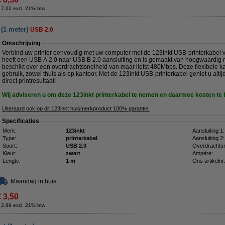
 7,02 excl. 21% btw
 (1 meter)
USB 2.0
Omschrijving
Verbind uw printer eenvoudig met uw computer met de 123inkt USB-printerkabel v
heeft een USB A 2.0 naar USB B 2.0 aansluiting en is gemaakt van hoogwaardig m
beschikt over een overdrachtssnelheid van maar liefst 480Mbps. Deze flexibele kab
gebruik, zowel thuis als op kantoor. Met de 123inkt USB-printerkabel geniet u alti
direct printresultaat!
Wij adviseren u om deze 123inkt printerkabel
te nemen en daarmee kosten te
Uiteraard ook op dit 123inkt huismerkproduct 100% garantie.
Specificaties
Merk:
123inkt
Aansluiting 1:
Type:
printerkabel
Aansluiting 2:
Soort:
USB 2.0
Overdrachtsn
Kleur:
zwart
Ampère:
Lengte:
1 m
Ons artikelnr
Maandag in huis
€ 3,50
 2,89 excl. 21% btw