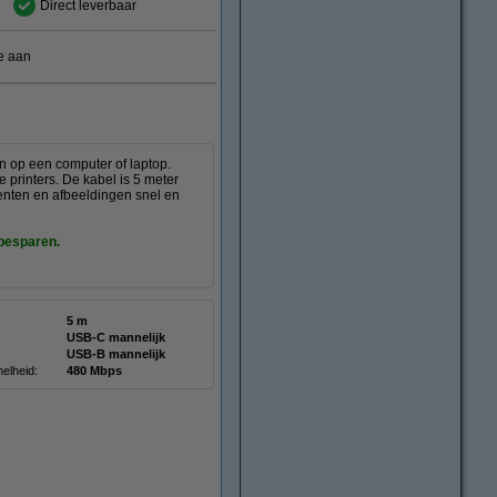
Direct leverbaar
e aan
an op een computer of laptop.
 printers. De kabel is 5 meter
enten en afbeeldingen snel en
 besparen.
5 m
USB-C mannelijk
USB-B mannelijk
elheid:
480 Mbps