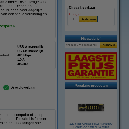
an 2 meter. Deze stevige kabel
ateriaal. De printerkabel
Direct leverbaar
el is ideaal voor dagelijks
jd van een snelle verbinding en
€ 33,50
 besparen.
Nieuwsbrief
USB-A mannelijk
USB-B mannelijk
elheid:
480 Mbps
1.0 A
:
302309
Populaire producten
Direct leverbaar
an op een computer of laptop.
 printers. De kabel is 2 meter
enten en afbeeldingen snel en
123accu Xtreme Power MN1500
Penlite AA batterij 24 stuks