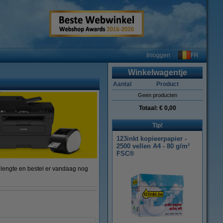
FR
Inloggen
Winkelwagentje
Aantal
Product
Geen producten
Totaal:
€ 0,00
Tip!
123inkt kopieerpapier -
2500 vellen A4 - 80 g/m²
FSC®
llengte en bestel er vandaag nog