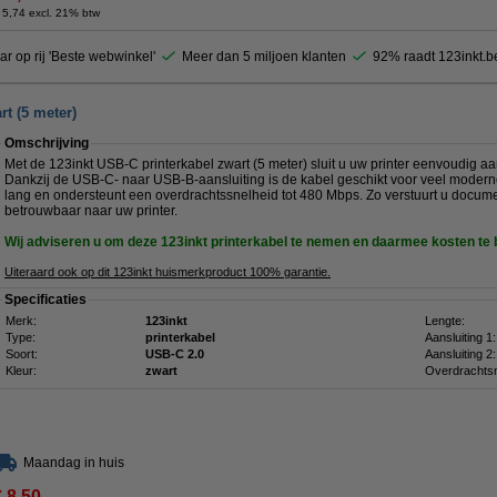
 5,74 excl. 21% btw
ar op rij 'Beste webwinkel'
Meer dan 5 miljoen klanten
92% raadt 123inkt.b
rt (5 meter)
Omschrijving
Met de 123inkt USB-C printerkabel zwart (5 meter) sluit u uw printer eenvoudig a
Dankzij de USB-C- naar USB-B-aansluiting is de kabel geschikt voor veel moderne
lang en ondersteunt een overdrachtssnelheid tot 480 Mbps. Zo verstuurt u docum
betrouwbaar naar uw printer.
Wij adviseren u om deze 123inkt printerkabel te nemen en daarmee kosten te
Uiteraard ook op dit 123inkt huismerkproduct 100% garantie.
Specificaties
Merk:
123inkt
Lengte:
Type:
printerkabel
Aansluiting 1:
Soort:
USB-C 2.0
Aansluiting 2:
Kleur:
zwart
Overdrachtsn
Maandag in huis
€ 8,50