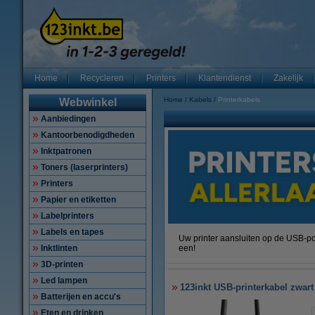
Home
Recycleren
Printers
Klantendienst
Zakelijk
Home
Kabels
Printerkabels
Webwinkel
Aanbiedingen
Kantoorbenodigdheden
Inktpatronen
Toners (laserprinters)
Printers
Papier en etiketten
Labelprinters
Labels en tapes
Uw printer aansluiten op de USB-po
Inktlinten
een!
3D-printen
Led lampen
123inkt USB-printerkabel zwart
Batterijen en accu's
Eten en drinken