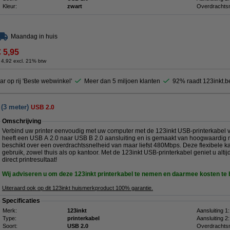
Kleur:
zwart
Overdrachtsn
Maandag in huis
€ 5,95
 4,92 excl. 21% btw
ar op rij 'Beste webwinkel'
Meer dan 5 miljoen klanten
92% raadt 123inkt.b
 (3 meter)
USB 2.0
Omschrijving
Verbind uw printer eenvoudig met uw computer met de 123inkt USB-printerkabel v
heeft een USB A 2.0 naar USB B 2.0 aansluiting en is gemaakt van hoogwaardig m
beschikt over een overdrachtssnelheid van maar liefst 480Mbps. Deze flexibele kab
gebruik, zowel thuis als op kantoor. Met de 123inkt USB-printerkabel geniet u alti
direct printresultaat!
Wij adviseren u om deze 123inkt printerkabel
te nemen en daarmee kosten te
Uiteraard ook op dit 123inkt huismerkproduct 100% garantie.
Specificaties
Merk:
123inkt
Aansluiting 1:
Type:
printerkabel
Aansluiting 2:
Soort:
USB 2.0
Overdrachtsn