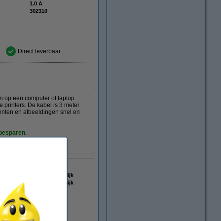
1.0 A
:
302310
Direct leverbaar
an op een computer of laptop.
 printers. De kabel is 3 meter
enten en afbeeldingen snel en
 besparen.
3 m
USB-C mannelijk
USB-B mannelijk
elheid:
480 Mbps