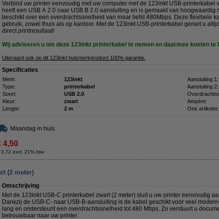
Verbind uw printer eenvoudig met uw computer met de 123inkt USB-printerkabel v
heeft een USB A 2.0 naar USB B 2.0 aansluiting en is gemaakt van hoogwaardig m
beschikt over een overdrachtssnelheid van maar liefst 480Mbps. Deze flexibele kab
gebruik, zowel thuis als op kantoor. Met de 123inkt USB-printerkabel geniet u alti
direct printresultaat!
Wij adviseren u om deze 123inkt printerkabel
te nemen en daarmee kosten te
Uiteraard ook op dit 123inkt huismerkproduct 100% garantie.
Specificaties
Merk:
123inkt
Aansluiting 1:
Type:
printerkabel
Aansluiting 2:
Soort:
USB 2.0
Overdrachtsn
Kleur:
zwart
Ampère:
Lengte:
2 m
Ons artikelnr
Maandag in huis
€ 4,50
 3,72 excl. 21% btw
rt (2 meter)
Omschrijving
Met de 123inkt USB-C printerkabel zwart (2 meter) sluit u uw printer eenvoudig a
Dankzij de USB-C- naar USB-B-aansluiting is de kabel geschikt voor veel moderne
lang en ondersteunt een overdrachtssnelheid tot 480 Mbps. Zo verstuurt u docum
betrouwbaar naar uw printer.