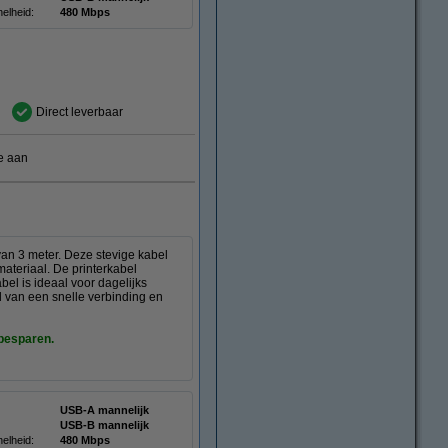
elheid:
480 Mbps
Direct leverbaar
e aan
an 3 meter. Deze stevige kabel
ateriaal. De printerkabel
el is ideaal voor dagelijks
jd van een snelle verbinding en
 besparen.
USB-A mannelijk
USB-B mannelijk
elheid:
480 Mbps