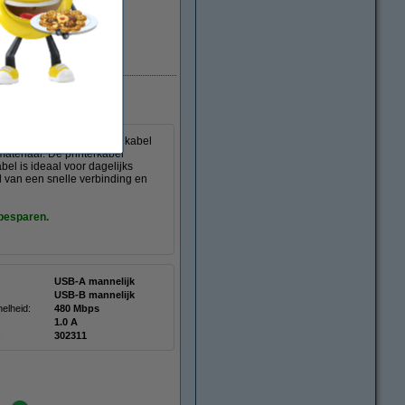
Direct leverbaar
an 5 meter. Deze stevige kabel
ateriaal. De printerkabel
el is ideaal voor dagelijks
jd van een snelle verbinding en
 besparen.
USB-A mannelijk
USB-B mannelijk
elheid:
480 Mbps
1.0 A
:
302311