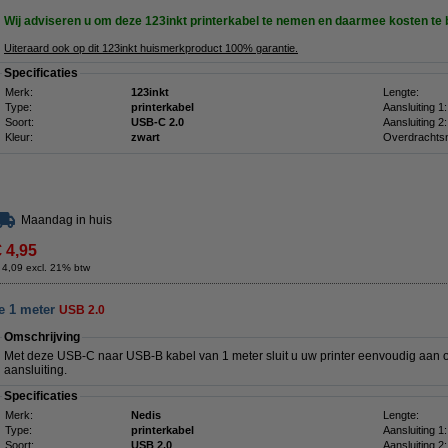
Wij adviseren u om deze 123inkt printerkabel te nemen en daarmee kosten te
Uiteraard ook op dit 123inkt huismerkproduct 100% garantie.
Specificaties
Merk:
123inkt
Lengte:
Type:
printerkabel
Aansluiting 1:
Soort:
USB-C 2.0
Aansluiting 2:
Kleur:
zwart
Overdrachtsn
Maandag in huis
€ 4,95
 4,09 excl. 21% btw
e 1 meter
USB 2.0
Omschrijving
Met deze USB-C naar USB-B kabel van 1 meter sluit u uw printer eenvoudig aan
aansluiting.
Specificaties
Merk:
Nedis
Lengte:
Type:
printerkabel
Aansluiting 1:
Soort:
USB 2.0
Aansluiting 2: