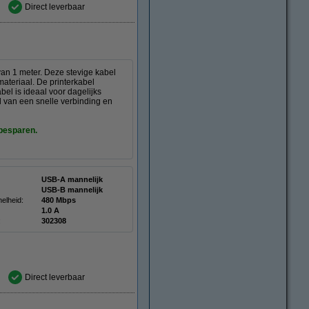
Direct leverbaar
an 1 meter. Deze stevige kabel
ateriaal. De printerkabel
el is ideaal voor dagelijks
jd van een snelle verbinding en
 besparen.
USB-A mannelijk
USB-B mannelijk
elheid:
480 Mbps
1.0 A
:
302308
Direct leverbaar