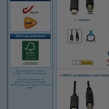
vergroten
FSC® gecertificeerd:
€
Beoordeling door klanten:
8.8
/
10
-
1.799
beoordelingen
USB-C printerkabel zwart lengt
This site is protected by
reCAPTCHA and the Google
Privacy Policy
and
Terms of Service
apply.