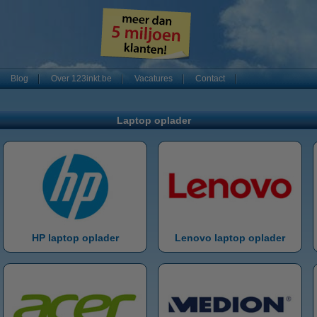
Blog
Over 123inkt.be
Vacatures
Contact
Laptop oplader
HP laptop oplader
Lenovo laptop oplader