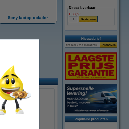
Direct leverbaar
€ 33,50
Sony laptop oplader
Nieuwsbrief
Populaire producten