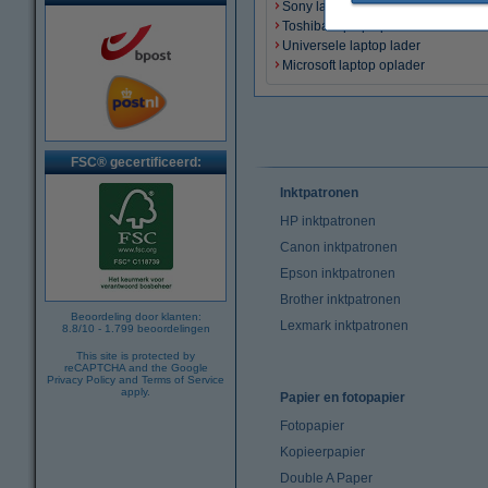
Sony laptop oplader
Toshiba laptop oplader
Universele laptop lader
Microsoft laptop oplader
FSC® gecertificeerd:
Inktpatronen
HP inktpatronen
Canon inktpatronen
Epson inktpatronen
Brother inktpatronen
Beoordeling door klanten:
Lexmark inktpatronen
8.8
/
10
-
1.799
beoordelingen
This site is protected by
reCAPTCHA and the Google
Privacy Policy
and
Terms of Service
apply.
Papier en fotopapier
Fotopapier
Kopieerpapier
Double A Paper