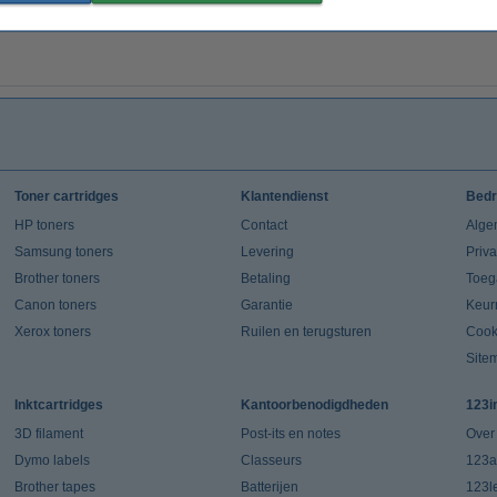
Toner cartridges
Klantendienst
Bedr
HP toners
Contact
Alge
Samsung toners
Levering
Priv
Brother toners
Betaling
Toeg
Canon toners
Garantie
Keur
Xerox toners
Ruilen en terugsturen
Cook
Site
Inktcartridges
Kantoorbenodigdheden
123i
3D filament
Post-its en notes
Over
Dymo labels
Classeurs
123a
Brother tapes
Batterijen
123l