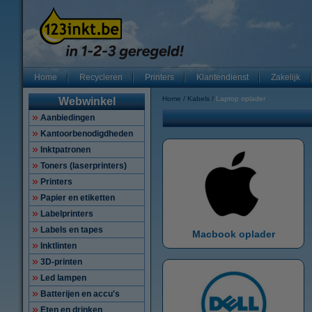
Home
Recycleren
Printers
Klantendienst
Zakelijk
Home
Kabels
Laptop oplader
Webwinkel
Aanbiedingen
Kantoorbenodigdheden
Inktpatronen
Toners (laserprinters)
Printers
Papier en etiketten
Labelprinters
Labels en tapes
Macbook oplader
Inktlinten
3D-printen
Led lampen
Batterijen en accu's
Eten en drinken