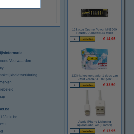
123accu Xtreme Power MN1500
Penlite AA batterij 24 stuks
€ 14,95
ijfsinformatie
mene Voorwaarden
acy
ankelijkheidsverklaring
123inkt kopieerpapier 1 doos van
2500 vellen A4 - 80 g/m²
merken
€ 33,50
iebeleid
map
nkt.be
 123inkt.be
Apple iPhone Lightning
ccu
oplaadkabel wit (2 meter)
€ 13,95
ed