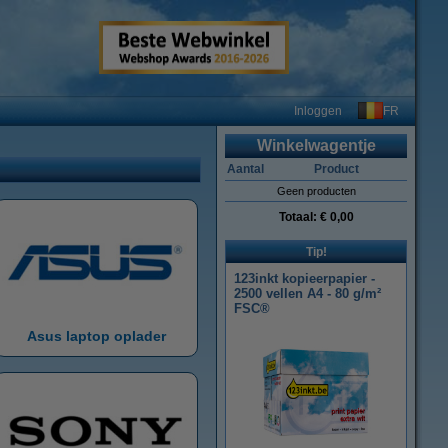
FR
Inloggen
Winkelwagentje
Aantal
Product
Geen producten
Totaal:
€ 0,00
Tip!
123inkt kopieerpapier -
2500 vellen A4 - 80 g/m²
FSC®
Asus laptop oplader