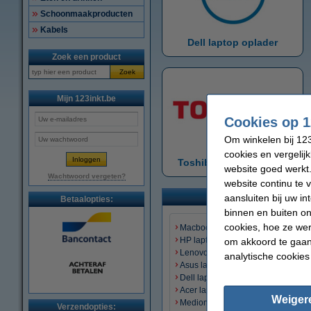
Schoonmaakproducten
Kabels
Dell laptop oplader
Zoek een product
Zoek
Mijn 123inkt.be
Cookies op 1
Om winkelen bij 123
cookies en vergelij
Toshiba laptop oplader
website goed werkt.
Wachtwoord vergeten?
website continu te 
aansluiten bij uw i
Betaalopties:
binnen en buiten on
cookies, hoe ze we
Macbook oplader
HP laptop oplader
om akkoord te gaan.
Lenovo laptop oplader
analytische cookies
Asus laptop oplader
Dell laptop oplader
Acer laptop oplader
Weiger
Medion laptop oplader
Verzendopties: