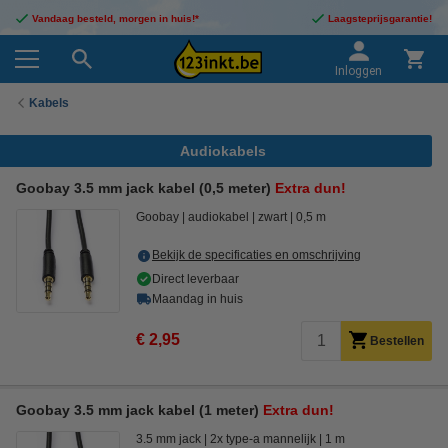
Vandaag besteld, morgen in huis!*
Laagsteprijsgarantie!
Inloggen
Kabels
Audiokabels
Goobay 3.5 mm jack kabel (0,5 meter)
Extra dun!
Goobay
audiokabel
zwart
0,5 m
Bekijk de specificaties en omschrijving
Direct leverbaar
Maandag in huis
€ 2,95
Bestellen
Goobay 3.5 mm jack kabel (1 meter)
Extra dun!
3.5 mm jack
2x type-a mannelijk
1 m