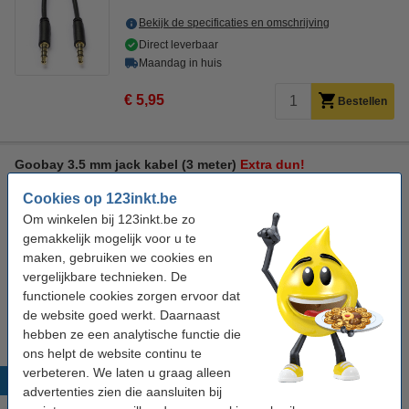
Bekijk de specificaties en omschrijving
Direct leverbaar
Maandag in huis
€ 5,95
Bestellen
Goobay 3.5 mm jack kabel (3 meter)
Extra dun!
3.5 mm jack
2x type-a mannelijk
3 m
Cookies op 123inkt.be
Om winkelen bij 123inkt.be zo
Bekijk de specificaties en omschrijving
gemakkelijk mogelijk voor u te
Direct leverbaar
maken, gebruiken we cookies en
Maandag in huis
vergelijkbare technieken. De
functionele cookies zorgen ervoor dat
€ 6,95
Bestellen
de website goed werkt. Daarnaast
hebben ze een analytische functie die
ons helpt de website continu te
verbeteren. We laten u graag alleen
Populaire producten
advertenties zien die aansluiten bij