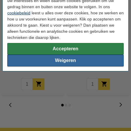
uw interesses en willen daarom cookies gebruiken om uw
gedrag binnen en buiten onze website te volgen. In ons
cookiebeleid
leest u alles over deze cookies, hoe ze werken en
hoe u uw voorkeuren kunt aanpassen. Klik op accepteren om
akkoord te gaan. Kiest u voor weigeren? Dan plaatsen we
alleen functionele en analytische cookies en gebruiken we
technieken die daarop lijken.
123accu Xtreme Power MN1500
Aanbieding: 10x 123inkt
Accepteren
Penlite AA batterij 24 stuks
cursusblok A4 gelijnd 70 g/m²
100 vellen
Weigeren
€ 14,95
€ 26,55
Incl. 21% btw
Incl. 21% btw