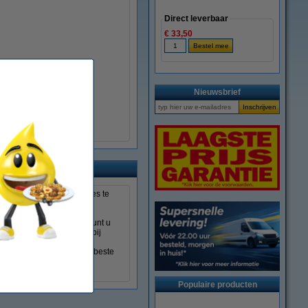
Direct leverbaar
€ 33,50
Nieuwsbrief
mer om geschikte cartridges te
or sommige printertypes kunt u
nktpatroon u ook kiest, bij
ok deze bestelt u voor de beste
Populaire producten