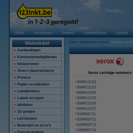
Home
Recycleren
Printers
Klantendienst
Zakelijk
Home
Inktpatronen
Xerox
Cartridge numm
Webwinkel
Aanbiedingen
Kantoorbenodigdheden
Inktpatronen
Toners (laserprinters)
Xerox cartridge nummers
Printers
008R13152
Papier en etiketten
008R13153
Labelprinters
008R13154
Labels en tapes
008R13155
008R13156
Inktlinten
008R13157
3D-printen
026R00711
Led lampen
026R00712
026R00713
Batterijen en accu's
026R00714
Eten en drinken