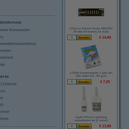
ijfsinformatie
123accu Xtreme Power MN1500
mene Voorwaarden
Penlite AA batterij 24 stuks
acy
€ 14,95
ankelijkheidsverklaring
merken
iebeleid
map
123inkt kopieerpapier 1 pak van
500 vellen A4 - 80 g/m²
nkt.be
€ 7,25
 123inkt.be
ccu
ed
3D
choon
Apple iPhone Lightning
lshop
oplaadkabel wit (2 meter)
€ 13,95