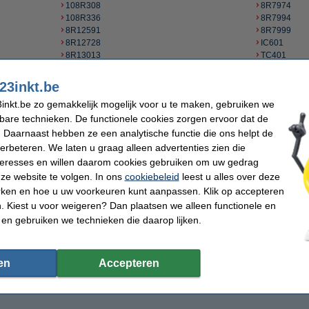
108R308
8R7974
108R336
8R7994
8R12591
8R7999
8R12728
IC601
8R13013
TC401
8R7659
TC402
8R7660
Y100
23inkt.be
8R7661
Y101
inkt.be zo gemakkelijk mogelijk voor u te maken, gebruiken we
8R7662
Y102
8R7663
Y103
kbare technieken. De functionele cookies zorgen ervoor dat de
8R7880
 Daarnaast hebben ze een analytische functie die ons helpt de
verbeteren. We laten u graag alleen advertenties zien die
nteresses en willen daarom cookies gebruiken om uw gedrag
Bestel Xerox inktpatronen goedkoop online
ze website te volgen. In ons
cookiebeleid
leest u alles over deze
rken en hoe u uw voorkeuren kunt aanpassen. Klik op accepteren
etprinter of fax bent u 123inkt.be aan het juiste adres. Selecteer het cartridgenum
n kunt u ook op
Xerox printer type
zoeken.
 Kiest u voor weigeren? Dan plaatsen we alleen functionele en
 en gebruiken we technieken die daarop lijken.
tronen
voor uw inkjetprinter ontvangt u als 123inkt-klant de laagsteprijsgarantie. Vo
rtridges voor Xerox printers. Hiermee bespaart u nog meer op uw printkosten! Welk i
 alle kantoorartikelen (
balpennen
, opbergartikelen,
etiketten
etc.) meebestellen. O
en
Accepteren
angt u uw bestelling morgen al thuis.
nst
u graag als u nog hulp nodig heeft bij het bestellen.