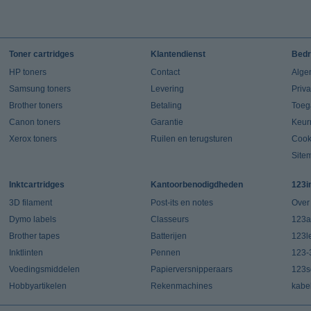
Toner cartridges
Klantendienst
Bedr
HP toners
Contact
Alge
Samsung toners
Levering
Priv
Brother toners
Betaling
Toeg
Canon toners
Garantie
Keur
Xerox toners
Ruilen en terugsturen
Cook
Site
Inktcartridges
Kantoorbenodigdheden
123i
3D filament
Post-its en notes
Over
Dymo labels
Classeurs
123a
Brother tapes
Batterijen
123l
Inktlinten
Pennen
123-
Voedingsmiddelen
Papierversnipperaars
123s
Hobbyartikelen
Rekenmachines
kabe