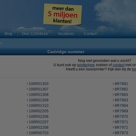
Blog
Over 123inkt.be
Vacatures
Contact
er
Cartridge nummer
Nog niet gevonden wat u zocht?
U kunt ook op
printertype
zoeken of
contact
met o
Heeft u een laserprinter? Kijk dan bij de
to
106R01303
8R7881
106R01307
8R7882
106R01308
8R7883
106R01309
8R7903
106R01310
8R7904
106R02205
8R7969
106R02206
8R7970
106R02207
8R7971
106R02208
8R7972
108R00753
8R7973