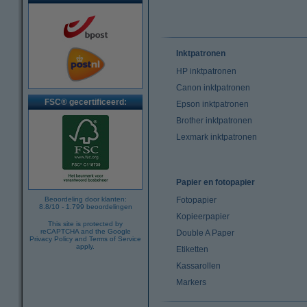
Inktpatronen
HP inktpatronen
Canon inktpatronen
FSC® gecertificeerd:
Epson inktpatronen
Brother inktpatronen
Lexmark inktpatronen
Papier en fotopapier
Beoordeling door klanten:
Fotopapier
8.8
/
10
-
1.799
beoordelingen
Kopieerpapier
This site is protected by
reCAPTCHA and the Google
Double A Paper
Privacy Policy
and
Terms of Service
apply.
Etiketten
Kassarollen
Markers