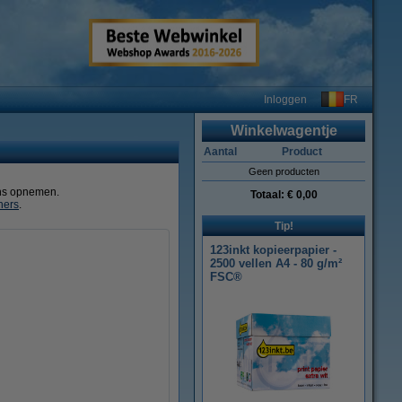
FR
Inloggen
Winkelwagentje
Aantal
Product
Geen producten
ns opnemen.
Totaal:
€ 0,00
ners
.
Tip!
123inkt kopieerpapier -
2500 vellen A4 - 80 g/m²
FSC®