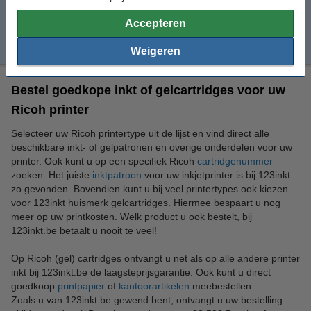
Pro L4160
Accepteren
SG 3210DNw
Weigeren
Bestel goedkope inkt of gelcartridges voor uw
Ricoh printer
Selecteer uw Ricoh printertype uit de lijst en vind direct alle
beschikbare inkt- of gelpatronen en overige onderdelen voor uw
printer. Ook kunt u op een specifiek Ricoh
cartridgenummer
zoeken. Het juiste
inktpatroon
voor uw inkjetprinter is bij 123inkt
zo gevonden. Bovendien kunt u bij veel printertypes ook kiezen
voor 123inkt huismerk gelcartridges. Hiermee bespaart u nog
meer op uw printkosten. Welk product u ook bestelt, bij
123inkt.be betaalt u nooit te veel!
Op Ricoh (gel) cartridges ontvangt u net als op alle andere printer
inkt bij 123inkt.be de laagsteprijsgarantie. Ook kunt u direct
goedkoop
printpapier
of
kantoorartikelen
meebestellen.
Zoals u van 123inkt.be gewend bent, ontvangt u uw bestelling