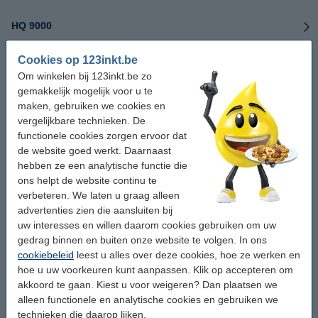
HQ 9000
Cookies op 123inkt.be
IJM C180F
Om winkelen bij 123inkt.be zo
gemakkelijk mogelijk voor u te
MP CW2200SP
maken, gebruiken we cookies en
vergelijkbare technieken. De
MP CW2201SP
functionele cookies zorgen ervoor dat
de website goed werkt. Daarnaast
MV 74
hebben ze een analytische functie die
ons helpt de website continu te
verbeteren. We laten u graag alleen
Priport DX 2330
advertenties zien die aansluiten bij
uw interesses en willen daarom cookies gebruiken om uw
Priport DX 2430
gedrag binnen en buiten onze website te volgen. In ons
cookiebeleid
leest u alles over deze cookies, hoe ze werken en
Priport DX 4640
hoe u uw voorkeuren kunt aanpassen. Klik op accepteren om
akkoord te gaan. Kiest u voor weigeren? Dan plaatsen we
Pro L4130
alleen functionele en analytische cookies en gebruiken we
technieken die daarop lijken.