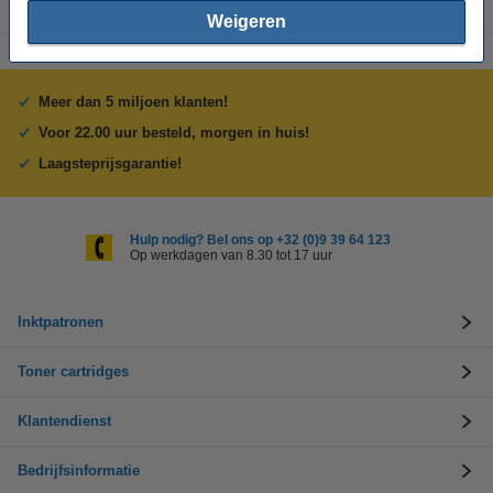
Weigeren
Meer dan 5 miljoen klanten!
Voor 22.00 uur besteld, morgen in huis!
Laagsteprijsgarantie!
Hulp nodig? Bel ons op +32 (0)9 39 64 123
Op werkdagen van 8.30 tot 17 uur
Inktpatronen
Toner cartridges
Klantendienst
Bedrijfsinformatie