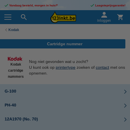
Vandaag besteld, morgen in huis!*
Laagsteprijsgarantie!
Inloggen
Kodak
Cartridge nummer
Nog niet gevonden wat u zocht?
Kodak
U kunt ook op
printertype
zoeken of
contact
met ons
cartridge
opnemen.
nummers
G-100
PH-40
12A1970 (No. 70)