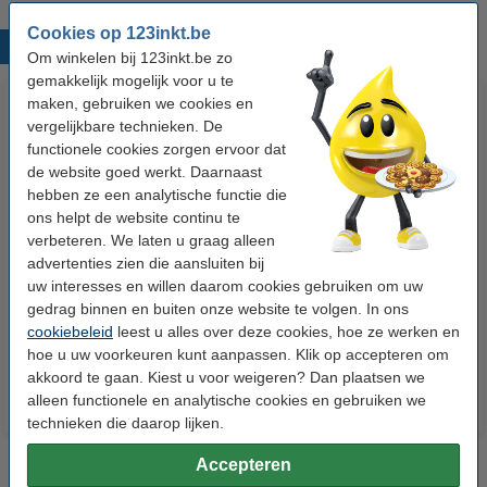
Cookies op 123inkt.be
Populaire producten
Om winkelen bij 123inkt.be zo
gemakkelijk mogelijk voor u te
maken, gebruiken we cookies en
vergelijkbare technieken. De
functionele cookies zorgen ervoor dat
de website goed werkt. Daarnaast
hebben ze een analytische functie die
ons helpt de website continu te
verbeteren. We laten u graag alleen
123accu Xtreme Power MN1500
123inkt kopieerpapier 1 doos
advertenties zien die aansluiten bij
Penlite AA batterij 24 stuks
van 2500 vellen A4 - 80 g/m²
uw interesses en willen daarom cookies gebruiken om uw
gedrag binnen en buiten onze website te volgen. In ons
€ 14,95
€ 33,50
cookiebeleid
leest u alles over deze cookies, hoe ze werken en
Incl. 21% btw
Incl. 21% btw
hoe u uw voorkeuren kunt aanpassen. Klik op accepteren om
akkoord te gaan. Kiest u voor weigeren? Dan plaatsen we
alleen functionele en analytische cookies en gebruiken we
technieken die daarop lijken.
Accepteren