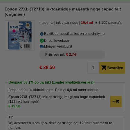
Epson 27XL (T2713) inktcartridge magenta hoge capaciteit
(origineel)
magenta
inkjetcartridge
10,4 ml
± 1.100 pagina's
Bekijk de specificaties en omschrijving
Direct leverbaar
Morgen verstuurd
Prijs per ml
€ 2,74
€ 28,50
Bestellen
Bespaar
58,1%
op uw inkt (zonder kwaliteitsverlies)!
Bespaar op uw afdrukkosten. Én met
6,6 ml meer
inhoud
.
Epson 27XL (T2713) inktcartridge magenta hoge capaciteit
(123inkt huismerk)
€ 19,50
Tip
Wij adviseren u om i.p.v. deze cartridge het 123inkt huismerk te
nemen.