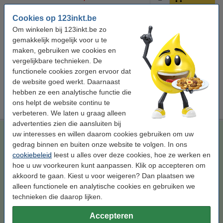
Cookies op 123inkt.be
Bespaar
46,8%
op uw inkt (zonder kwaliteitsverlies)!
Om winkelen bij 123inkt.be zo
Bespaar op uw afdrukkosten. Én met
4,9 ml meer
inhoud
.
gemakkelijk mogelijk voor u te
Epson 27XXL (T2791) inktcartridge zwart extra hoge
maken, gebruiken we cookies en
capaciteit (123inkt huismerk)
vergelijkbare technieken. De
€ 29,50
functionele cookies zorgen ervoor dat
de website goed werkt. Daarnaast
Tip
hebben ze een analytische functie die
Wij adviseren u om i.p.v. deze cartridge het 123inkt huismerk te
nemen.
ons helpt de website continu te
verbeteren. We laten u graag alleen
advertenties zien die aansluiten bij
Epson 27XXL (T2791) inktcartridge zwart extra hoge
uw interesses en willen daarom cookies gebruiken om uw
capaciteit (123inkt huismerk)
gedrag binnen en buiten onze website te volgen. In ons
cookiebeleid
leest u alles over deze cookies, hoe ze werken en
zwart
inkjetcartridge
39 ml
123inkt
hoe u uw voorkeuren kunt aanpassen. Klik op accepteren om
Bekijk de specificaties en omschrijving
akkoord te gaan. Kiest u voor weigeren? Dan plaatsen we
Bespaar
46,8%
op uw inkt (zonder
alleen functionele en analytische cookies en gebruiken we
kwaliteitsverlies)!
technieken die daarop lijken.
Direct leverbaar
Morgen verstuurd
Accepteren