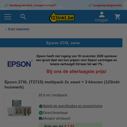
Vandaag besteld, morgen in huis!*
Laagsteprijsgarantie!
Inloggen
Kort nummer
Epson 27XL serie
Epson 27XL (T2715) multipack 2x zwart + 3 kleuren (123inkt
huismerk)
95,8 ml
multipack
Bekijk de specificaties en omschrijving
Direct leverbaar
Morgen verstuurd
Prijs per ml
€ 1,02