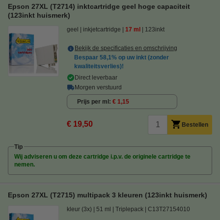
Epson 27XL (T2714) inktcartridge geel hoge capaciteit
(123inkt huismerk)
geel
inkjetcartridge
17 ml
123inkt
Bekijk de specificaties en omschrijving
Bespaar
58,1%
op uw inkt (zonder
kwaliteitsverlies)!
Direct leverbaar
Morgen verstuurd
Prijs per ml
€ 1,15
€ 19,50
Bestellen
Tip
Wij adviseren u om deze cartridge i.p.v. de originele cartridge te
nemen.
Epson 27XL (T2715) multipack 3 kleuren (123inkt huismerk)
kleur (3x)
51 ml
Triplepack
C13T27154010