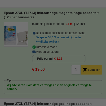
Epson 27XL (T2713) inktcartridge magenta hoge capaciteit
(123inkt huismerk)
magenta
inkjetcartridge
17 ml
123inkt
Bekijk de specificaties en omschrijving
Bespaar
58,1%
op uw inkt (zonder
kwaliteitsverlies)!
Direct leverbaar
Morgen verstuurd
Prijs per ml
€ 1,15
€ 19,50
Bestellen
Tip
Wij adviseren u om deze cartridge i.p.v. de originele cartridge te
nemen.
Epson 27XL (T2714) inktcartridge geel hoge capaciteit