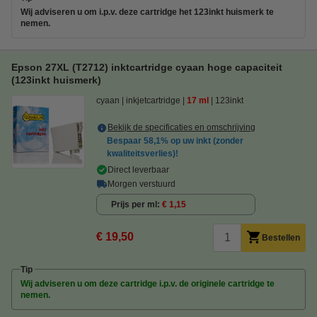
Wij adviseren u om i.p.v. deze cartridge het 123inkt huismerk te
nemen.
Epson 27XL (T2712) inktcartridge cyaan hoge capaciteit
(123inkt huismerk)
cyaan
inkjetcartridge
17 ml
123inkt
Bekijk de specificaties en omschrijving
Bespaar
58,1%
op uw inkt (zonder
kwaliteitsverlies)!
Direct leverbaar
Morgen verstuurd
Prijs per ml
€ 1,15
€ 19,50
Bestellen
Tip
Wij adviseren u om deze cartridge i.p.v. de originele cartridge te
nemen.