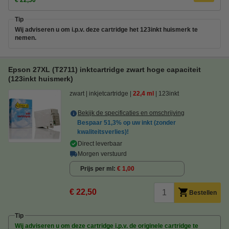
€ 22,50
Tip
Wij adviseren u om i.p.v. deze cartridge het 123inkt huismerk te
nemen.
Epson 27XL (T2711) inktcartridge zwart hoge capaciteit
(123inkt huismerk)
zwart
inkjetcartridge
22,4 ml
123inkt
Bekijk de specificaties en omschrijving
Bespaar
51,3%
op uw inkt (zonder
kwaliteitsverlies)!
Direct leverbaar
Morgen verstuurd
Prijs per ml
€ 1,00
€ 22,50
Bestellen
Tip
Wij adviseren u om deze cartridge i.p.v. de originele cartridge te