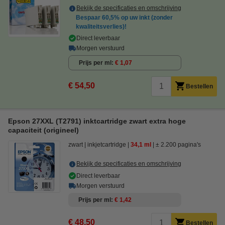
Bekijk de specificaties en omschrijving
Bespaar
60,5%
op uw inkt (zonder
kwaliteitsverlies)!
Direct leverbaar
Morgen verstuurd
Prijs per ml
€ 1,07
€ 54,50
Bestellen
Epson 27XXL (T2791) inktcartridge zwart extra hoge
capaciteit (origineel)
zwart
inkjetcartridge
34,1 ml
± 2.200 pagina's
Bekijk de specificaties en omschrijving
Direct leverbaar
Morgen verstuurd
Prijs per ml
€ 1,42
€ 48,50
Bestellen