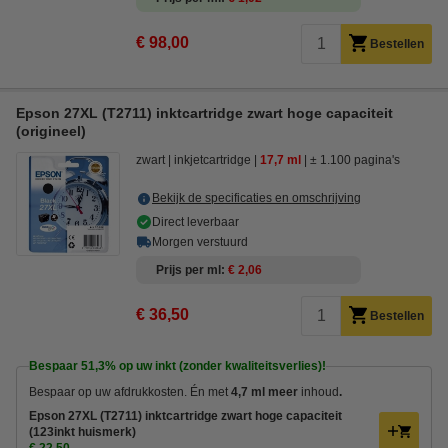
€ 98,00
Bestellen
Epson 27XL (T2711) inktcartridge zwart hoge capaciteit
(origineel)
zwart
inkjetcartridge
17,7 ml
± 1.100 pagina's
Bekijk de specificaties en omschrijving
Direct leverbaar
Morgen verstuurd
Prijs per ml
€ 2,06
€ 36,50
Bestellen
Bespaar
51,3%
op uw inkt (zonder kwaliteitsverlies)!
Bespaar op uw afdrukkosten. Én met
4,7 ml meer
inhoud
.
Epson 27XL (T2711) inktcartridge zwart hoge capaciteit
(123inkt huismerk)