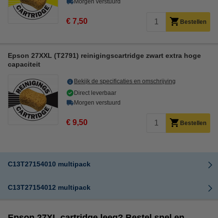
Morgen verstuurd
€ 7,50
Bestellen
Epson 27XXL (T2791) reinigingscartridge zwart extra hoge
capaciteit
Bekijk de specificaties en omschrijving
Direct leverbaar
Morgen verstuurd
€ 9,50
Bestellen
C13T27154010 multipack
C13T27154012 multipack
Epson 27XL cartridge leeg? Bestel snel en