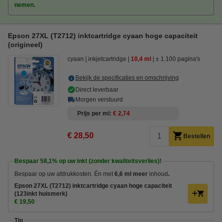
nemen.
Epson 27XL (T2712) inktcartridge cyaan hoge capaciteit
(origineel)
cyaan
inkjetcartridge
10,4 ml
± 1.100 pagina's
Bekijk de specificaties en omschrijving
Direct leverbaar
Morgen verstuurd
Prijs per ml
€ 2,74
€ 28,50
Bestellen
Bespaar
58,1%
op uw inkt (zonder kwaliteitsverlies)!
Bespaar op uw afdrukkosten. Én met
6,6 ml meer
inhoud
.
Epson 27XL (T2712) inktcartridge cyaan hoge capaciteit
(123inkt huismerk)
€ 19,50
Tip