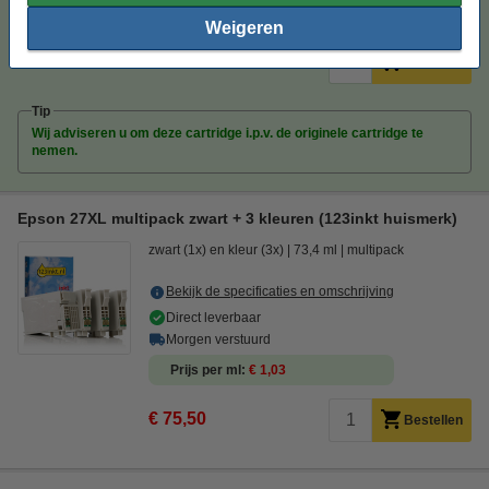
Prijs per ml
€ 0,76
Weigeren
€ 29,50
Bestellen
Tip
Wij adviseren u om deze cartridge i.p.v. de originele cartridge te
nemen.
Epson 27XL multipack zwart + 3 kleuren (123inkt huismerk)
zwart (1x) en kleur (3x)
73,4 ml
multipack
Bekijk de specificaties en omschrijving
Direct leverbaar
Morgen verstuurd
Prijs per ml
€ 1,03
€ 75,50
Bestellen