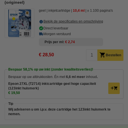
(origineel)
geel
inkjetcartridge
10,4 ml
± 1.100 pagina's
Bekijk de specificaties en omschrijving
Direct leverbaar
Morgen verstuurd
Prijs per ml
€ 2,74
€ 28,50
Bestellen
Bespaar
58,1%
op uw inkt (zonder kwaliteitsverlies)!
Bespaar op uw afdrukkosten. Én met
6,6 ml meer
inhoud
.
Epson 27XL (T2714) inktcartridge geel hoge capaciteit
(123inkt huismerk)
€ 19,50
Tip
Wij adviseren u om i.p.v. deze cartridge het 123inkt huismerk te
nemen.