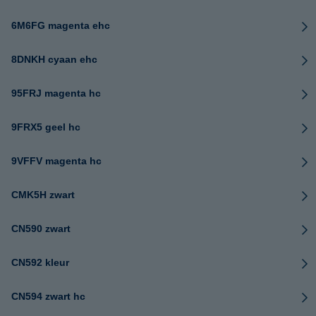
6M6FG magenta ehc
8DNKH cyaan ehc
95FRJ magenta hc
9FRX5 geel hc
9VFFV magenta hc
CMK5H zwart
CN590 zwart
CN592 kleur
CN594 zwart hc