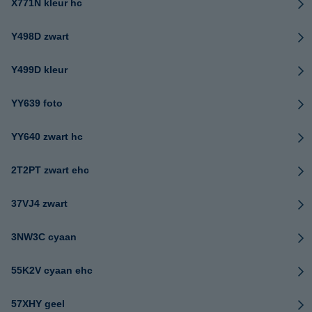
X771N kleur hc
Y498D zwart
Y499D kleur
YY639 foto
YY640 zwart hc
2T2PT zwart ehc
37VJ4 zwart
3NW3C cyaan
55K2V cyaan ehc
57XHY geel