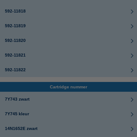
592-11818
592-11819
592-11820
592-11821
592-11822
Cartridge nummer
7Y743 zwart
7Y745 kleur
14N1652E zwart