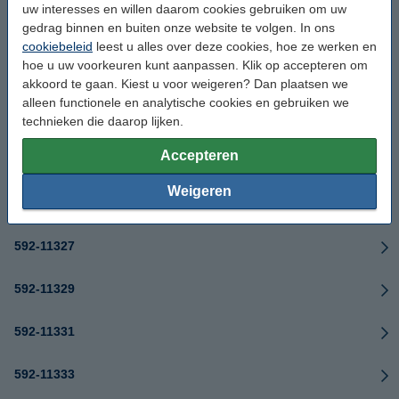
uw interesses en willen daarom cookies gebruiken om uw
gedrag binnen en buiten onze website te volgen. In ons
592-11301
cookiebeleid
leest u alles over deze cookies, hoe ze werken en
hoe u uw voorkeuren kunt aanpassen. Klik op accepteren om
592-11311
akkoord te gaan. Kiest u voor weigeren? Dan plaatsen we
alleen functionele en analytische cookies en gebruiken we
592-11313
technieken die daarop lijken.
Accepteren
592-11315
Weigeren
592-11317
592-11327
592-11329
592-11331
592-11333