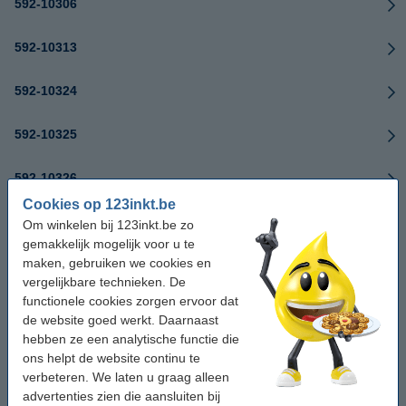
592-10306
592-10313
592-10324
592-10325
592-10326
Cookies op 123inkt.be
592-10327
Om winkelen bij 123inkt.be zo
gemakkelijk mogelijk voor u te
maken, gebruiken we cookies en
592-10328
vergelijkbare technieken. De
functionele cookies zorgen ervoor dat
592-11295
de website goed werkt. Daarnaast
hebben ze een analytische functie die
592-11297
ons helpt de website continu te
verbeteren. We laten u graag alleen
592-11299
advertenties zien die aansluiten bij