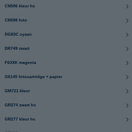
CN596 kleur hc
CN598 foto
DG83C cyaan
DR749 zwart
F63XK magenta
G6145 fotocartridge + papier
GM721 kleur
GR274 zwart hc
GR277 kleur hc