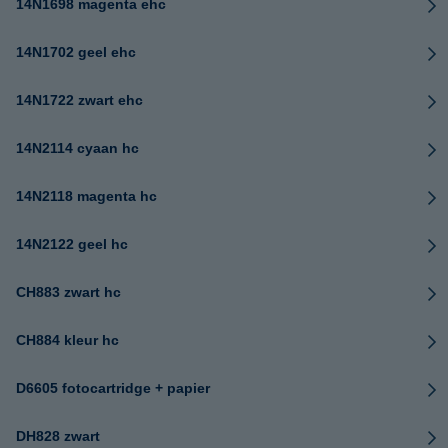
14N1698 magenta ehc
14N1702 geel ehc
14N1722 zwart ehc
14N2114 cyaan hc
14N2118 magenta hc
14N2122 geel hc
CH883 zwart hc
CH884 kleur hc
D6605 fotocartridge + papier
DH828 zwart