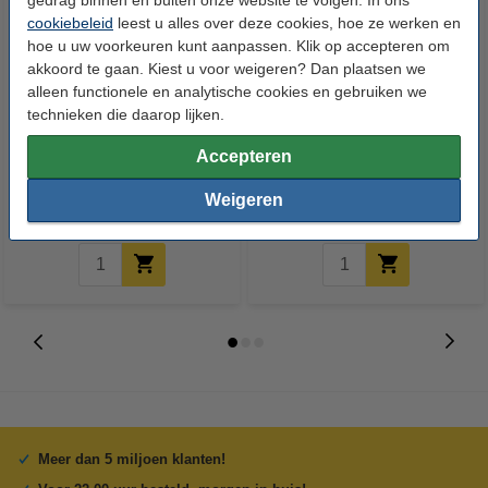
gedrag binnen en buiten onze website te volgen. In ons
cookiebeleid
leest u alles over deze cookies, hoe ze werken en
hoe u uw voorkeuren kunt aanpassen. Klik op accepteren om
akkoord te gaan. Kiest u voor weigeren? Dan plaatsen we
alleen functionele en analytische cookies en gebruiken we
technieken die daarop lijken.
123inkt kopieerpapier 1 doos
Aanbieding: 10x 123inkt
van 2500 vellen A4 - 80 g/m²
cursusblok A4 gelijnd 70 g/m²
Accepteren
100 vellen
€ 33,50
€ 26,55
Weigeren
Incl. 21% btw
Incl. 21% btw
Meer dan 5 miljoen klanten!