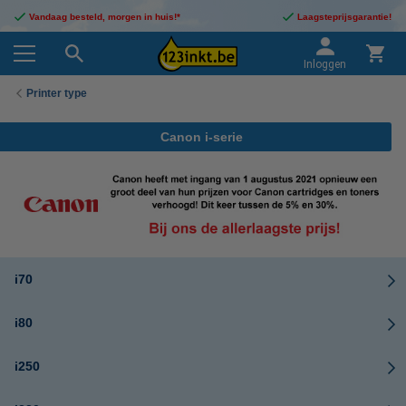
Vandaag besteld, morgen in huis!*
Laagsteprijsgarantie!
Inloggen
Printer type
Canon i-serie
i70
i80
i250