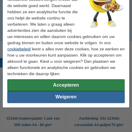
de website goed werkt. Daarnaast
i9100
hebben ze een analytische functie die
ons helpt de website continu te
i9900
verbeteren. We laten u graag alleen
advertenties zien die aansluiten bij
i9950
uw interesses en willen daarom cookies gebruiken om uw
gedrag binnen en buiten onze website te volgen. In ons
cookiebeleid
leest u alles over deze cookies, hoe ze werken en
hoe u uw voorkeuren kunt aanpassen. Klik op accepteren om
akkoord te gaan. Kiest u voor weigeren? Dan plaatsen we
Populaire producten
alleen functionele en analytische cookies en gebruiken we
technieken die daarop lijken.
Accepteren
Weigeren
123inkt kopieerpapier 1 pak van
Aanbieding: 10x 123inkt
500 vellen A4 - 80 g/m²
cursusblok A4 gelijnd 70 g/m²
100 vellen