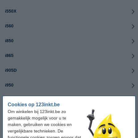
i550X
i560
i850
i865
i905D
i950
i965
Cookies op 123inkt.be
Om winkelen bij 123inkt.be zo
i990
gemakkelijk mogelijk voor u te
maken, gebruiken we cookies en
i6500
vergelijkbare technieken. De
functionele cookies zorgen ervoor dat