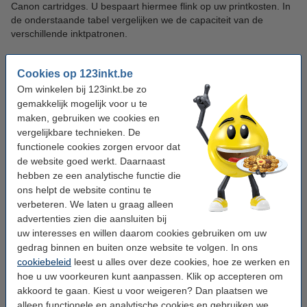
Canon cartridges. U bespaart hiermee flink op uw printkosten. In
de onderstaande tabel vergelijken we de capaciteit van de
verschillende inktpatronen.
Canon
Canon PG-
123inkt
123inkt
Cookies op 123inkt.be
Kleur
PG-
545
huismerk
huismerk
Om winkelen bij 123inkt.be zo
545XL
gemakkelijk mogelijk voor u te
standaard
standaard
hoge
hoge
maken, gebruiken we cookies en
capaciteit
capaciteit
capaciteit
capaciteit
vergelijkbare technieken. De
functionele cookies zorgen ervoor dat
Inhoud
8 ml
17 ml
15 ml
17 ml
de website goed werkt. Daarnaast
Aantal
180
453
400
453
hebben ze een analytische functie die
pagina's
pagina's
pagina's
pagina's
pagina's
ons helpt de website continu te
verbeteren. We laten u graag alleen
advertenties zien die aansluiten bij
Zowel de standaard als hoge capaciteit 123inkt huismerk
uw interesses en willen daarom cookies gebruiken om uw
cartridges bevatten 17 ml inkt. Hiermee drukt u ongeveer 453
pagina's af. Vergeleken met de Canon PG-545XL is dat 53
gedrag binnen en buiten onze website te volgen. In ons
pagina’s meer. Met de 123inkt huismerk cartridges betaalt u altijd
cookiebeleid
leest u alles over deze cookies, hoe ze werken en
de allerlaagste prijs per afgedrukte pagina.
hoe u uw voorkeuren kunt aanpassen. Klik op accepteren om
akkoord te gaan. Kiest u voor weigeren? Dan plaatsen we
De kwaliteit van 123inkt huismerk inktpatronen
alleen functionele en analytische cookies en gebruiken we