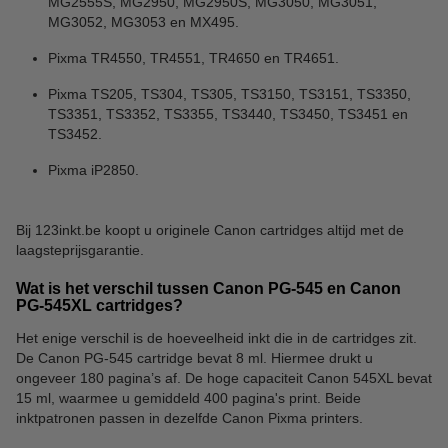
MG2555S, MG2950, MG2950S, MG3050, MG3051,
MG3052, MG3053 en MX495.
Pixma TR4550, TR4551, TR4650 en TR4651.
Pixma TS205, TS304, TS305, TS3150, TS3151, TS3350,
TS3351, TS3352, TS3355, TS3440, TS3450, TS3451 en
TS3452.
Pixma iP2850.
Bij 123inkt.be koopt u originele Canon cartridges altijd met de
laagsteprijsgarantie.
Wat is het verschil tussen Canon PG-545 en Canon
PG-545XL cartridges?
Het enige verschil is de hoeveelheid inkt die in de cartridges zit.
De Canon PG-545 cartridge bevat 8 ml. Hiermee drukt u
ongeveer 180 pagina’s af. De hoge capaciteit Canon 545XL bevat
15 ml, waarmee u gemiddeld 400 pagina's print. Beide
inktpatronen passen in dezelfde Canon Pixma printers.