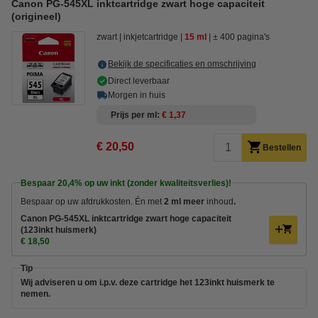
Canon PG-545XL inktcartridge zwart hoge capaciteit
(origineel)
zwart
inkjetcartridge
15 ml
± 400 pagina's
Bekijk de specificaties en omschrijving
Direct leverbaar
Morgen in huis
Prijs per ml
€ 1,37
€ 20,50
Bestellen
Bespaar
20,4%
op uw inkt (zonder kwaliteitsverlies)!
Bespaar op uw afdrukkosten. Én met
2 ml meer
inhoud
.
Canon PG-545XL inktcartridge zwart hoge capaciteit
(123inkt huismerk)
€ 18,50
Tip
Wij adviseren u om i.p.v. deze cartridge het 123inkt huismerk te
nemen.