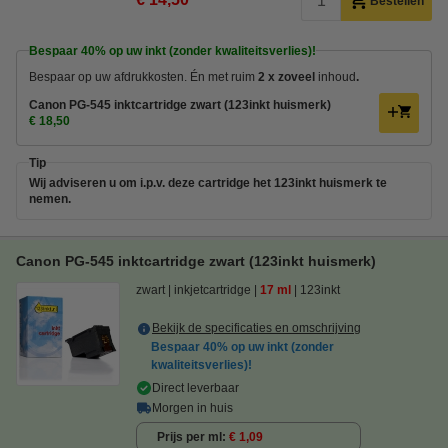
Bestellen
Bespaar
40%
op uw inkt (zonder kwaliteitsverlies)!
Bespaar op uw afdrukkosten. Én met ruim
2 x zoveel
inhoud
.
Canon PG-545 inktcartridge zwart (123inkt huismerk)
€ 18,50
Tip
Wij adviseren u om i.p.v. deze cartridge het 123inkt huismerk te
nemen.
Canon PG-545 inktcartridge zwart (123inkt huismerk)
zwart
inkjetcartridge
17 ml
123inkt
Bekijk de specificaties en omschrijving
Bespaar
40%
op uw inkt (zonder
kwaliteitsverlies)!
Direct leverbaar
Morgen in huis
Prijs per ml
€ 1,09