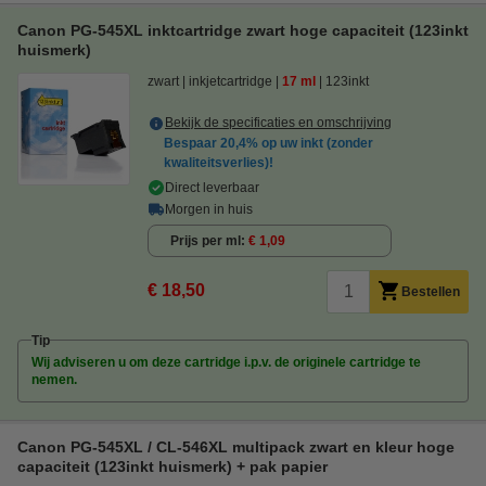
Canon PG-545XL inktcartridge zwart hoge capaciteit (123inkt
huismerk)
zwart
inkjetcartridge
17 ml
123inkt
Bekijk de specificaties en omschrijving
Bespaar
20,4%
op uw inkt (zonder
kwaliteitsverlies)!
Direct leverbaar
Morgen in huis
Prijs per ml
€ 1,09
€ 18,50
Bestellen
Tip
Wij adviseren u om deze cartridge i.p.v. de originele cartridge te
nemen.
Canon PG-545XL / CL-546XL multipack zwart en kleur hoge
capaciteit (123inkt huismerk) + pak papier