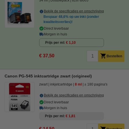
34 ml
Doublepack
8287B005
Bekijk de specificaties en omschrijving
Bespaar
48,6%
op uw inkt (zonder
kwaliteitsverlies)!
Direct leverbaar
Morgen in huis
Prijs per ml
€ 1,10
€ 37,50
Bestellen
Canon PG-545 inktcartridge zwart (origineel)
zwart
inkjetcartridge
8 ml
± 180 pagina's
Bekijk de specificaties en omschrijving
Direct leverbaar
Morgen in huis
Prijs per ml
€ 1,81
€ 14,50