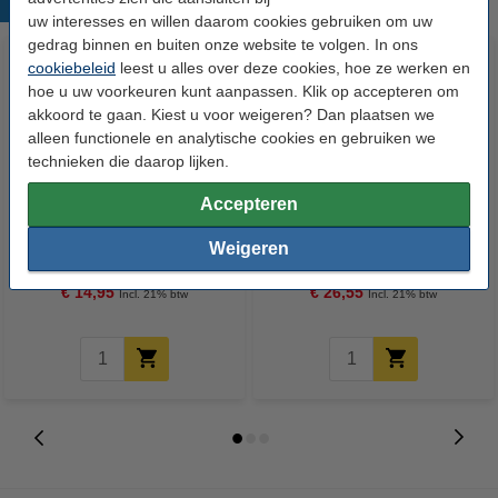
Populaire producten
uw interesses en willen daarom cookies gebruiken om uw
gedrag binnen en buiten onze website te volgen. In ons
cookiebeleid
leest u alles over deze cookies, hoe ze werken en
hoe u uw voorkeuren kunt aanpassen. Klik op accepteren om
akkoord te gaan. Kiest u voor weigeren? Dan plaatsen we
alleen functionele en analytische cookies en gebruiken we
technieken die daarop lijken.
Accepteren
123accu Xtreme Power MN1500
Aanbieding: 10x 123inkt
Penlite AA batterij 24 stuks
cursusblok A4 gelijnd 70 g/m²
Weigeren
100 vellen
€ 14,95
€ 26,55
Incl. 21% btw
Incl. 21% btw