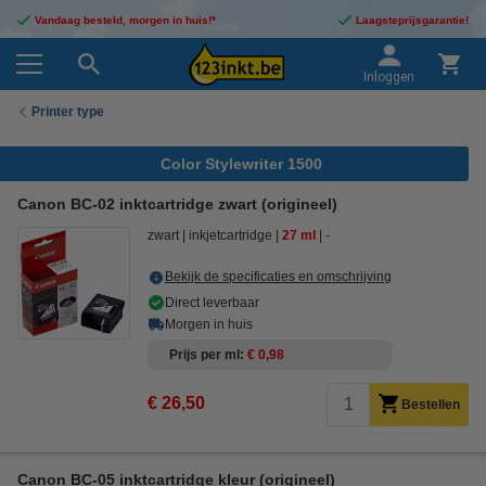
Vandaag besteld, morgen in huis!*
Laagsteprijsgarantie!
Inloggen
Printer type
Color Stylewriter 1500
Canon BC-02 inktcartridge zwart (origineel)
zwart
inkjetcartridge
27 ml
-
Bekijk de specificaties en omschrijving
Direct leverbaar
Morgen in huis
Prijs per ml
€ 0,98
€ 26,50
Bestellen
Canon BC-05 inktcartridge kleur (origineel)