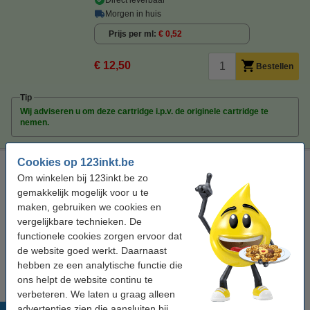
Direct leverbaar
Morgen in huis
Prijs per ml
€ 0,52
€ 12,50
Bestellen
Tip
Wij adviseren u om deze cartridge i.p.v. de originele cartridge te
nemen.
Cookies op 123inkt.be
Canon BC-09F inktcartridge neonkleur (origineel)
Om winkelen bij 123inkt.be zo
drie fluokleuren
inkjetcartridge
-
-
gemakkelijk mogelijk voor u te
maken, gebruiken we cookies en
Bekijk de specificaties en omschrijving
vergelijkbare technieken. De
functionele cookies zorgen ervoor dat
Bestellen
de website goed werkt. Daarnaast
Niet meer in productie, dus niet meer leverbaar.
hebben ze een analytische functie die
ons helpt de website continu te
verbeteren. We laten u graag alleen
advertenties zien die aansluiten bij