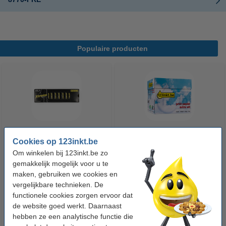
Populaire producten
Cookies op 123inkt.be
123accu Xtreme Power MN1500
123inkt kopieerpapier 1 doos
Om winkelen bij 123inkt.be zo
Penlite AA batterij 24 stuks
van 2500 vellen A4 - 80 g/m²
gemakkelijk mogelijk voor u te
maken, gebruiken we cookies en
€ 14,95
€ 33,50
Incl. 21% btw
Incl. 21% btw
vergelijkbare technieken. De
functionele cookies zorgen ervoor dat
de website goed werkt. Daarnaast
hebben ze een analytische functie die