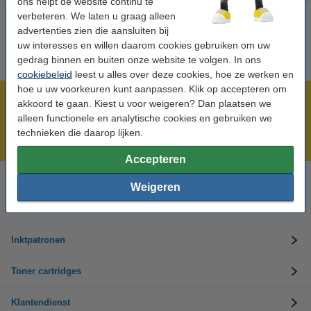
ons helpt de website continu te
verbeteren. We laten u graag alleen
advertenties zien die aansluiten bij
uw interesses en willen daarom cookies gebruiken om uw
gedrag binnen en buiten onze website te volgen. In ons
cookiebeleid
leest u alles over deze cookies, hoe ze werken en
hoe u uw voorkeuren kunt aanpassen. Klik op accepteren om
Meer dan 5 miljoen klanten!
akkoord te gaan. Kiest u voor weigeren? Dan plaatsen we
alleen functionele en analytische cookies en gebruiken we
Voor 22.00 uur besteld, morgen in huis!
technieken die daarop lijken.
Laagsteprijsgarantie!
Accepteren
Weigeren
Hulp nodig? Bel ons op +32 (0)9 39 64 123
Op werkdagen van 8.30 tot 17 uur
Inktpatronen
Toner cartridges
Klantendienst