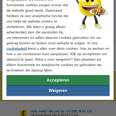
functionele cookies zorgen ervoor dat
Penlite AA batterij 24 stuks
500 vellen A4 - 80 g/m²
de website goed werkt. Daarnaast
hebben ze een analytische functie die
€ 14,95
€ 7,25
Incl. 21% btw
Incl. 21% btw
ons helpt de website continu te
verbeteren. We laten u graag alleen
advertenties zien die aansluiten bij
uw interesses en willen daarom cookies gebruiken om uw
gedrag binnen en buiten onze website te volgen. In ons
cookiebeleid
leest u alles over deze cookies, hoe ze werken en
hoe u uw voorkeuren kunt aanpassen. Klik op accepteren om
akkoord te gaan. Kiest u voor weigeren? Dan plaatsen we
alleen functionele en analytische cookies en gebruiken we
technieken die daarop lijken.
Meer dan 5 miljoen klanten!
Accepteren
Voor 22.00 uur besteld, morgen in huis!
Weigeren
Laagsteprijsgarantie!
Hulp nodig? Bel ons op +32 (0)9 39 64 123
Op werkdagen van 8.30 tot 17 uur