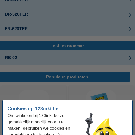
DR-520TER
FR-620TER
Inktlint nummer
RB-02
Populaire producten
Cookies op 123inkt.be
Om winkelen bij 123inkt.be zo
gemakkelijk mogelijk voor u te
maken, gebruiken we cookies en
123accu Xtreme Power MN1500
123inkt kopieerpapier 1 pak van
vergelijkbare technieken. De