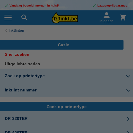
Vandaag besteld, morgen in huis!*
Laagsteprijsgarantie!
Inloggen
Inktlinten
Casio
Snel zoeken
Uitgelichte series
Zoek op printertype
Inktlint nummer
Zoek op printertype
DR-320TER
DR-420TER