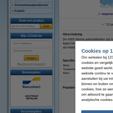
Schoonmaakproducten
Kabels
vergrote
Zoek een product
10 ja
Zoek
Omschrijving
Mijn 123inkt.be
De 4365 Herma adresetiketten zijn i
tegen koude en vochtige oppervlakke
als inkjetprinters. De labels zitten 
Cookies op 1
Om winkelen bij 123
Specificaties
cookies en vergelij
Wachtwoord vergeten?
Merk:
Herm
website goed werkt.
Toepassing:
adres
Betaalopties:
website continu te 
Kleur:
wit
aansluiten bij uw i
binnen en buiten on
Populaire artikelen van klanten die
cookies, hoe ze we
om akkoord te gaan.
analytische cookies
Verzendopties: