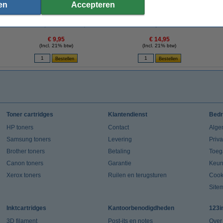
en
Accepteren
Dymo S0720530 / 45013 tape zwart op wit
123accu Xtreme Power MN1500 Penlite AA
12
12 mm (123inkt huismerk)
batterij 24 stuks
€ 9,95
€ 14,95
(Incl. 21% btw)
(Incl. 21% btw)
Toner cartridges
Klantendienst
Bedr
HP toners
Contact
Alge
Samsung toners
Levering
Priv
Brother toners
Betaling
Toeg
Canon toners
Garantie
Keur
Xerox toners
Ruilen en terugsturen
Cook
Site
Inktcartridges
Kantoorbenodigdheden
123i
3D filament
Post-its en notes
Over