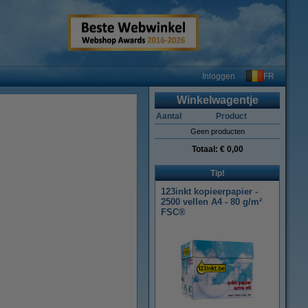
FR
Inloggen
Winkelwagentje
Aantal
Product
Geen producten
Totaal:
€ 0,00
Tip!
123inkt kopieerpapier -
2500 vellen A4 - 80 g/m²
FSC®