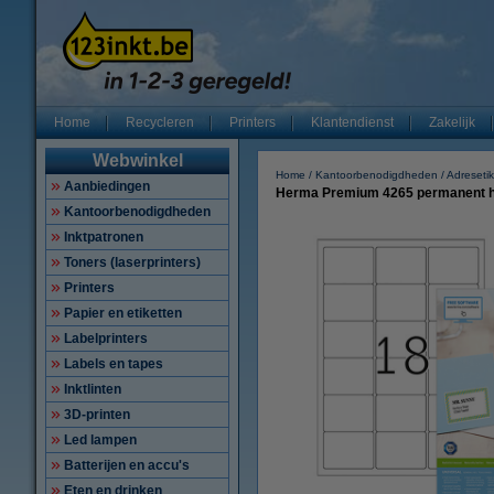
Home
Recycleren
Printers
Klantendienst
Zakelijk
Webwinkel
Home
Kantoorbenodigdheden
Adreseti
Aanbiedingen
Herma Premium 4265 permanent hec
Kantoorbenodigdheden
Inktpatronen
Toners (laserprinters)
Printers
Papier en etiketten
Labelprinters
Labels en tapes
Inktlinten
3D-printen
Led lampen
Batterijen en accu's
Eten en drinken