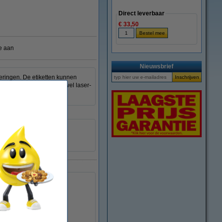
Direct leverbaar
€ 33,50
e aan
Nieuwsbrief
eringen. De etiketten kunnen
 om te bedrukken met zowel laser-
63,5 x 46,6 mm (LxB)
1.800
238465