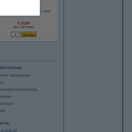
3inkt kopieerpapier 1 doos van 2500
vellen A4 - 80 g/m²
€ 33,50
(Incl. 21% btw)
ijfsinformatie
mene Voorwaarden
acy
ankelijkheidsverklaring
merken
iebeleid
map
nkt.be
 123inkt.be