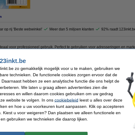
n
ar op rij 'Beste webwinkel'
Meer dan 5 miljoen klanten
92% raadt 123inkt.b
deaal voor professioneel gebruik. Perfect te gebruiken voor adresseringen en mark
n en zijn permanent hechtend waardoor ze een lange tijd blijven kleven. Geschikt
op een A4-vel en zijn 100% recycleerbaar.
23inkt.be
inkt.be zo gemakkelijk mogelijk voor u te maken, gebruiken we
kbare technieken. De functionele cookies zorgen ervoor dat de
a
Afmetingen:
 Daarnaast hebben ze een analytische functie die ons helpt de
seren
Aantal etiketten:
verbeteren. We laten u graag alleen advertenties zien die
Ons artikelnr:
nteresses en willen daarom cookies gebruiken om uw gedrag
ze website te volgen. In ons
cookiebeleid
leest u alles over deze
 dit artikel ook besteld hebben
rken en hoe u uw voorkeuren kunt aanpassen. Klik op accepteren
 Kiest u voor weigeren? Dan plaatsen we alleen functionele en
 en gebruiken we technieken die daarop lijken.