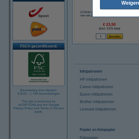
Weiger
123inkt universele etiketten A4 38 x 21,2
mm wit (6.500 etiketten) FSC® Mix Credit
€ 23,50
(Incl. 21% btw)
FSC® gecertificeerd:
Inktpatronen
HP inktpatronen
Canon inktpatronen
Beoordeling door klanten:
8.8
/
10
-
1.799
beoordelingen
Epson inktpatronen
This site is protected by
Brother inktpatronen
reCAPTCHA and the Google
Privacy Policy
and
Terms of Service
Lexmark inktpatronen
apply.
Papier en fotopapier
Fotopapier