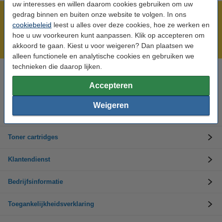
uw interesses en willen daarom cookies gebruiken om uw
gedrag binnen en buiten onze website te volgen. In ons
Meer dan 5 miljoen klanten!
cookiebeleid
leest u alles over deze cookies, hoe ze werken en
Voor 22.00 uur besteld, morgen in huis!
hoe u uw voorkeuren kunt aanpassen. Klik op accepteren om
Laagsteprijsgarantie!
akkoord te gaan. Kiest u voor weigeren? Dan plaatsen we
alleen functionele en analytische cookies en gebruiken we
technieken die daarop lijken.
Hulp nodig? Bel ons op +32 (0)9 39 64 123
Op werkdagen van 8.30 tot 17 uur
Accepteren
Weigeren
Inktpatronen
Toner cartridges
Klantendienst
Bedrijfsinformatie
Toegankelijkheidsverklaring