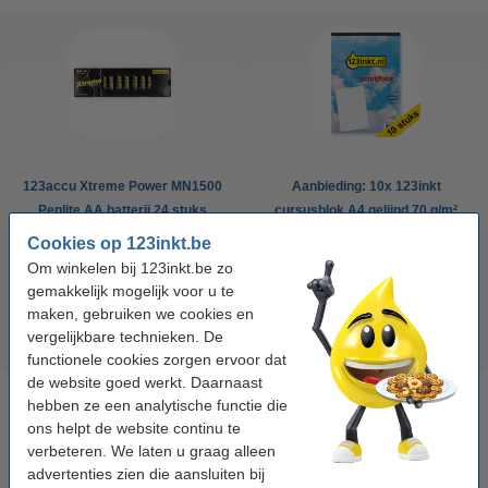
123accu Xtreme Power MN1500
Aanbieding: 10x 123inkt
Penlite AA batterij 24 stuks
cursusblok A4 gelijnd 70 g/m²
100 vellen
Cookies op 123inkt.be
€ 14,95
€ 26,55
Incl. 21% btw
Incl. 21% btw
Om winkelen bij 123inkt.be zo
gemakkelijk mogelijk voor u te
maken, gebruiken we cookies en
vergelijkbare technieken. De
functionele cookies zorgen ervoor dat
de website goed werkt. Daarnaast
hebben ze een analytische functie die
ons helpt de website continu te
verbeteren. We laten u graag alleen
advertenties zien die aansluiten bij