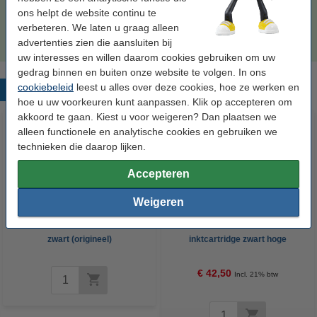
123inkt huismerk vervangt HP 940XL
ons helpt de website continu te
multipack zwart/cyaan/magenta/geel
verbeteren. We laten u graag alleen
€ 69,50
advertenties zien die aansluiten bij
uw interesses en willen daarom cookies gebruiken om uw
gedrag binnen en buiten onze website te volgen. In ons
cookiebeleid
leest u alles over deze cookies, hoe ze werken en
Populaire producten
hoe u uw voorkeuren kunt aanpassen. Klik op accepteren om
akkoord te gaan. Kiest u voor weigeren? Dan plaatsen we
alleen functionele en analytische cookies en gebruiken we
technieken die daarop lijken.
Accepteren
Weigeren
HP 940 (C4902AE) inktcartridge
HP 940XL (C4906AE)
zwart (origineel)
inktcartridge zwart hoge
capaciteit (origineel)
€ 42,50
Incl. 21% btw