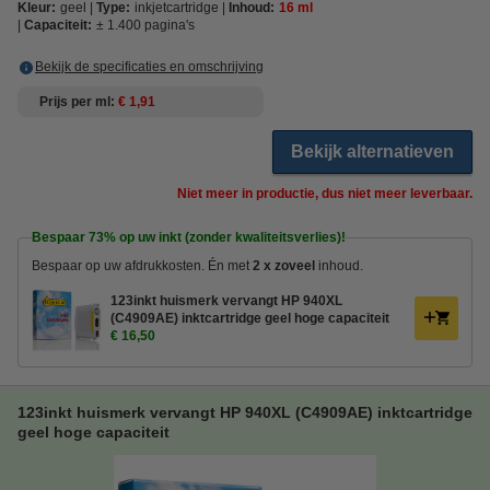
Kleur:
geel
Type:
inkjetcartridge
Inhoud:
16 ml
Capaciteit:
± 1.400 pagina's
Bekijk de specificaties en omschrijving
Prijs per ml
€ 1,91
Bekijk alternatieven
Niet meer in productie, dus niet meer leverbaar.
Bespaar
73%
op uw inkt (zonder kwaliteitsverlies)!
Bespaar op uw afdrukkosten. Én met
2 x zoveel
inhoud.
123inkt huismerk vervangt HP 940XL
(C4909AE) inktcartridge geel hoge capaciteit
€ 16,50
123inkt huismerk vervangt HP 940XL (C4909AE) inktcartridge
geel hoge capaciteit