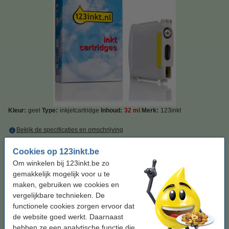
Kleur:
geel
Type:
inkjetcartridge
Inhoud:
32 ml
Merk:
123inkt
Bekijk de specificaties en omschrijving
Bespaar
73%
op uw inkt (zonder kwaliteitsverlies)!
Cookies op 123inkt.be
Direct leverbaar
Maandag in huis
Om winkelen bij 123inkt.be zo
Prijs per ml
€ 0,52
gemakkelijk mogelijk voor u te
maken, gebruiken we cookies en
€ 16,50
Bestellen
vergelijkbare technieken. De
functionele cookies zorgen ervoor dat
de website goed werkt. Daarnaast
Tip: complete set bestellen
hebben ze een analytische functie die