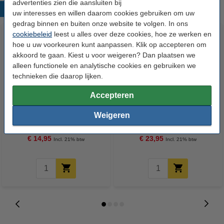
advertenties zien die aansluiten bij
Populaire producten
uw interesses en willen daarom cookies gebruiken om uw
gedrag binnen en buiten onze website te volgen. In ons
cookiebeleid
leest u alles over deze cookies, hoe ze werken en
hoe u uw voorkeuren kunt aanpassen. Klik op accepteren om
akkoord te gaan. Kiest u voor weigeren? Dan plaatsen we
alleen functionele en analytische cookies en gebruiken we
technieken die daarop lijken.
Accepteren
123accu Xtreme Power MN1500
Fujifilm instax WIDE (20 vellen)
Penlite AA batterij 24 stuks
Weigeren
€ 14,95
€ 23,95
Incl. 21% btw
Incl. 21% btw