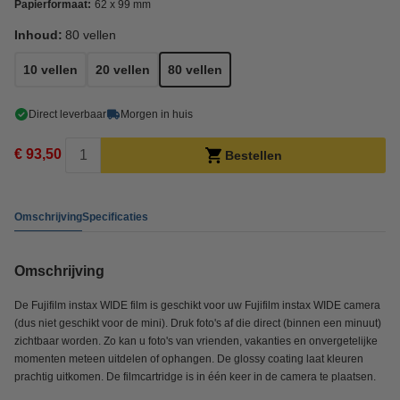
Papierformaat:
62 x 99 mm
Inhoud:
80 vellen
10 vellen
20 vellen
80 vellen
Direct leverbaar
Morgen in huis
€ 93,50
Bestellen
Omschrijving
Specificaties
Omschrijving
De Fujifilm instax WIDE film is geschikt voor uw Fujifilm instax WIDE camera
(dus niet geschikt voor de mini). Druk foto's af die direct (binnen een minuut)
zichtbaar worden. Zo kan u foto's van vrienden, vakanties en onvergetelijke
momenten meteen uitdelen of ophangen. De glossy coating laat kleuren
prachtig uitkomen. De filmcartridge is in één keer in de camera te plaatsen.