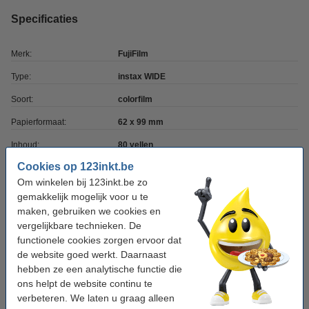
Specificaties
Merk:
FujiFilm
Type:
instax WIDE
Soort:
colorfilm
Papierformaat:
62 x 99 mm
Inhoud:
80 vellen
Cookies op 123inkt.be
Toplaag:
glossy
Om winkelen bij 123inkt.be zo
Waterbestendig:
nee
gemakkelijk mogelijk voor u te
maken, gebruiken we cookies en
Geschikt voor:
instant camera
vergelijkbare technieken. De
Frame:
wit
functionele cookies zorgen ervoor dat
de website goed werkt. Daarnaast
Ons artikelnr:
150250
hebben ze een analytische functie die
ons helpt de website continu te
verbeteren. We laten u graag alleen