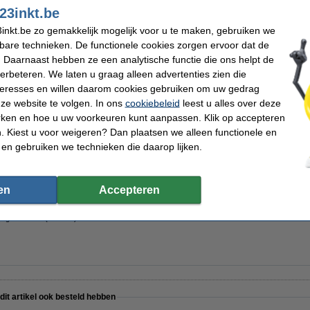
23inkt.be
inkt.be zo gemakkelijk mogelijk voor u te maken, gebruiken we
kbare technieken. De functionele cookies zorgen ervoor dat de
 Daarnaast hebben ze een analytische functie die ons helpt de
verbeteren. We laten u graag alleen advertenties zien die
 (1,2 kg)
nteresses en willen daarom cookies gebruiken om uw gedrag
ze website te volgen. In ons
cookiebeleid
leest u alles over deze
rken en hoe u uw voorkeuren kunt aanpassen. Klik op accepteren
 Kiest u voor weigeren? Dan plaatsen we alleen functionele en
 en gebruiken we technieken die daarop lijken.
8 cm (10 stuks)
en
Accepteren
niger Limoen (1000 ml)
 dit artikel ook besteld hebben