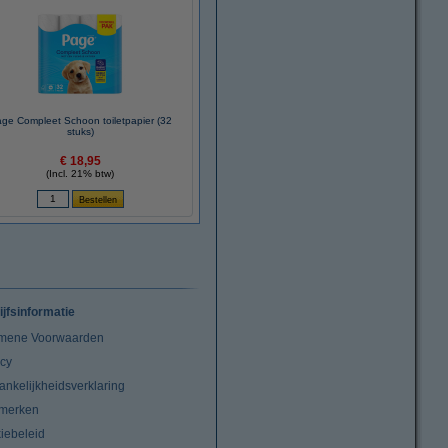
ge Compleet Schoon toiletpapier (32
stuks)
€ 18,95
(Incl. 21% btw)
ijfsinformatie
mene Voorwaarden
acy
ankelijkheidsverklaring
merken
iebeleid