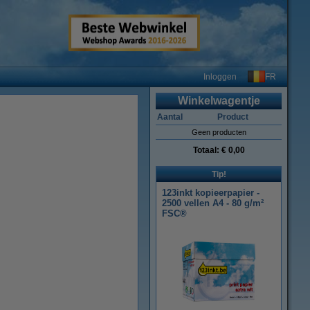
FR
Inloggen
Winkelwagentje
Aantal
Product
Geen producten
Totaal:
€ 0,00
Tip!
123inkt kopieerpapier -
2500 vellen A4 - 80 g/m²
FSC®