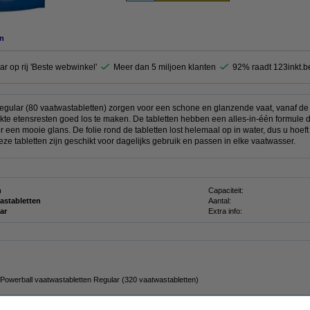
n
ar op rij 'Beste webwinkel'
Meer dan 5 miljoen klanten
92% raadt 123inkt.b
egular (80 vaatwastabletten) zorgen voor een schone en glanzende vaat, vanaf de
e etensresten goed los te maken. De tabletten hebben een alles-in-één formule die
 een mooie glans. De folie rond de tabletten lost helemaal op in water, dus u hoeft n
eze tabletten zijn geschikt voor dagelijks gebruik en passen in elke vaatwasser.
h
Capaciteit:
astabletten
Aantal:
ar
Extra info:
 Powerball vaatwastabletten Regular (320 vaatwastabletten)