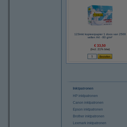
123inkt kopieerpapier 1 doos van 2500
vellen A4 - 80 g/m²
€ 33,50
(Incl. 21% btw)
Inktpatronen
HP inktpatronen
Canon inktpatronen
Epson inktpatronen
Brother inktpatronen
Lexmark inktpatronen