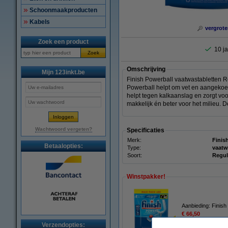
Schoonmaakproducten
Kabels
vergrote
Zoek een product
10 ja
Zoek
Omschrijving
Mijn 123inkt.be
Finish Powerball vaatwastabletten R
Powerball helpt om vet en aangekoekt
helpt tegen kalkaanslag en zorgt voor
makkelijk én beter voor het milieu. D
Wachtwoord vergeten?
Specificaties
Merk:
Finis
Betaalopties:
Type:
vaatw
Soort:
Regul
Winstpakker!
Aanbieding: Finish
€ 66,50
Verzendopties: