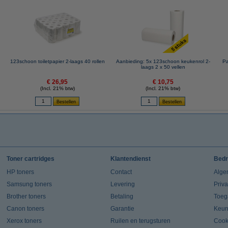
123schoon toiletpapier 2-laags 40 rollen
Aanbieding: 5x 123schoon keukenrol 2-
Pa
laags 2 x 50 vellen
€ 26,95
€ 10,75
(Incl. 21% btw)
(Incl. 21% btw)
Toner cartridges
Klantendienst
Bedr
HP toners
Contact
Alge
Samsung toners
Levering
Priv
Brother toners
Betaling
Toeg
Canon toners
Garantie
Keur
Xerox toners
Ruilen en terugsturen
Cook