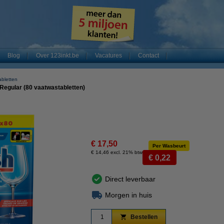
Blog
Over 123inkt.be
Vacatures
Contact
bletten
 Regular (80 vaatwastabletten)
€ 17,50
Per Wasbeurt
€ 14,46 excl. 21% btw
€ 0,22
Direct leverbaar
Morgen in huis
Bestellen