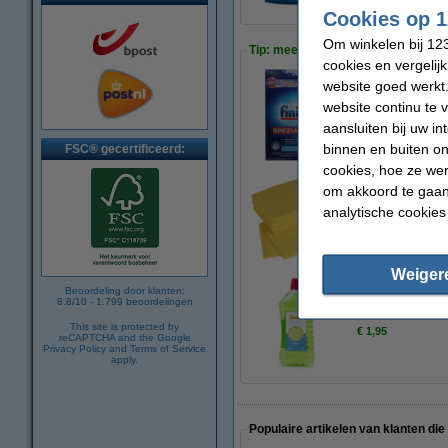
Cookies op 1
Om winkelen bij 123
Tip: meebestellen
cookies en vergelij
website goed werkt.
website continu te 
Finish vaatwaszout
€ 2,95
aansluiten bij uw i
binnen en buiten on
FSC® gecertificeerd:
cookies, hoe ze we
om akkoord te gaan.
analytische cookies
Vaatdoeken 38 x 3
€ 2,95
Weiger
Beoordeling door klanten:
8.8
/
10
-
1.799
beoordelingen
123schoon allesrei
This site is protected by
€ 1,95
reCAPTCHA and the Google
Privacy Policy
and
Terms of Service
apply.
Populaire artikelen van klanten die