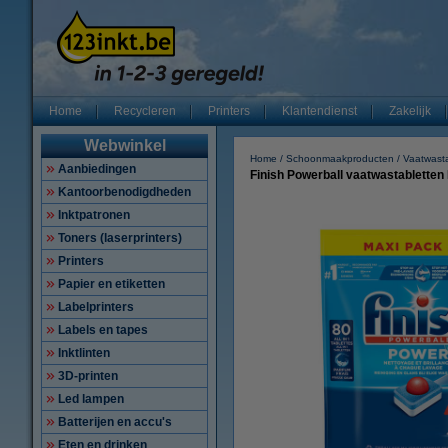
Home
Recycleren
Printers
Klantendienst
Zakelijk
Webwinkel
Home
Schoonmaakproducten
Vaatwasta
Aanbiedingen
Finish Powerball vaatwastabletten
Kantoorbenodigdheden
Inktpatronen
Toners (laserprinters)
Printers
Papier en etiketten
Labelprinters
Labels en tapes
Inktlinten
3D-printen
Led lampen
Batterijen en accu's
Eten en drinken