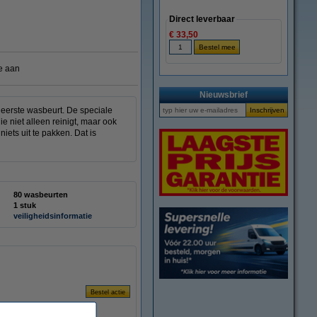
Direct leverbaar
€ 33,50
e aan
Nieuwsbrief
 eerste wasbeurt. De speciale
 niet alleen reinigt, maar ook
iets uit te pakken. Dat is
80 wasbeurten
1 stuk
veiligheidsinformatie