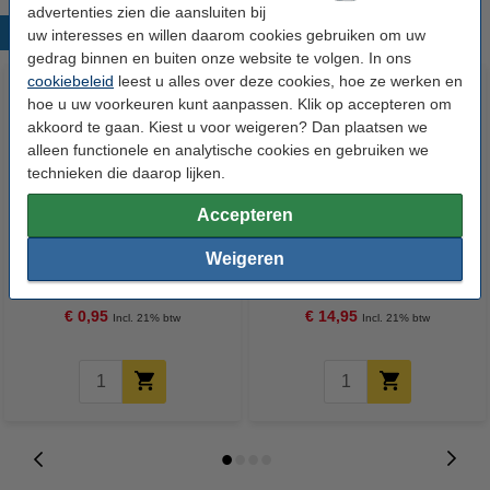
advertenties zien die aansluiten bij
Populaire producten
uw interesses en willen daarom cookies gebruiken om uw
gedrag binnen en buiten onze website te volgen. In ons
cookiebeleid
leest u alles over deze cookies, hoe ze werken en
hoe u uw voorkeuren kunt aanpassen. Klik op accepteren om
akkoord te gaan. Kiest u voor weigeren? Dan plaatsen we
alleen functionele en analytische cookies en gebruiken we
technieken die daarop lijken.
Accepteren
123inkt 24/6 nietjes (1000 stuks)
123accu Xtreme Power MN1500
Weigeren
Penlite AA batterij 24 stuks
€ 0,95
€ 14,95
Incl. 21% btw
Incl. 21% btw