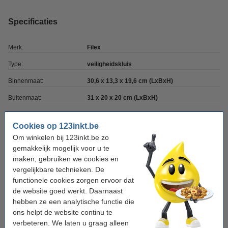
Specificaties
Merk:
Filex
Type:
veiligheidskluis
Binnenmaat:
30,6 x 13,3 x 19,6 cm (LxBxH)
Buitenmaat:
31 x 20 x 20 cm (LxBxH)
Kleur:
donkergrijs
Cookies op 123inkt.be
Inhoud:
9,9 liter
Om winkelen bij 123inkt.be zo
gemakkelijk mogelijk voor u te
Materiaal:
staal
maken, gebruiken we cookies en
Slot:
elektronisch
vergelijkbare technieken. De
functionele cookies zorgen ervoor dat
de website goed werkt. Daarnaast
Downloads
hebben ze een analytische functie die
Handleiding
ons helpt de website continu te
verbeteren. We laten u graag alleen