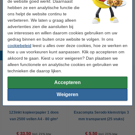
de website goed werkt. Daarnaast
20/100e transparant (10 stuks)
hebben ze een analytische functie die
€ 12,95
ons helpt de website continu te
verbeteren. We laten u graag alleen
Exacompta Serodo inbindkaft 20/100e
transparant (100 stuks)
advertenties zien die aansluiten bij
€ 15,95
uw interesses en willen daarom cookies gebruiken om uw
gedrag binnen en buiten onze website te volgen. In ons
cookiebeleid
leest u alles over deze cookies, hoe ze werken en
hoe u uw voorkeuren kunt aanpassen. Klik op accepteren om
Populaire producten
akkoord te gaan. Kiest u voor weigeren? Dan plaatsen we
alleen functionele en analytische cookies en gebruiken we
technieken die daarop lijken.
Accepteren
Weigeren
123inkt kopieerpapier 1 doos
Exacompta Serodo klemstrips 3
van 2500 vellen A4 - 80 g/m²
mm transparant (25 stuks)
€ 33,50
€ 5,50
Incl. 21% btw
Incl. 21% btw