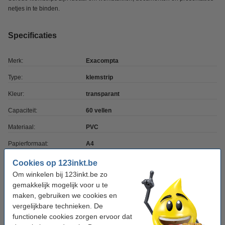
netjes in te binden.
Specificaties
Merk:
Exacompta
Type:
klemstrip
Kleur:
transparant
Capaciteit:
60 vellen
Materiaal:
PVC
Papierformaat:
A4
Aantal:
25 stuk(s)
Cookies op 123inkt.be
Om winkelen bij 123inkt.be zo
Ons artikelnr:
407283
gemakkelijk mogelijk voor u te
maken, gebruiken we cookies en
vergelijkbare technieken. De
Tip: meebestellen
functionele cookies zorgen ervoor dat
Exacompta Serodo presentatiemappen