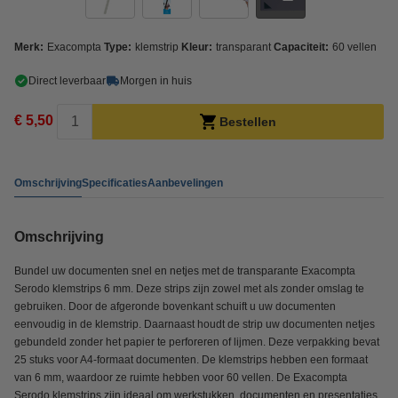
Merk:
Exacompta
Type:
klemstrip
Kleur:
transparant
Capaciteit:
60 vellen
Direct leverbaar
Morgen in huis
€ 5,50
Bestellen
Omschrijving
Specificaties
Aanbevelingen
Omschrijving
Bundel uw documenten snel en netjes met de transparante Exacompta
Serodo klemstrips 6 mm. Deze strips zijn zowel met als zonder omslag te
gebruiken. Door de afgeronde bovenkant schuift u uw documenten
eenvoudig in de klemstrip. Daarnaast houdt de strip uw documenten netjes
gebundeld zonder het papier te perforeren of lijmen. Deze verpakking bevat
25 stuks voor A4-formaat documenten. De klemstrips hebben een formaat
van 6 mm, waardoor ze ruimte hebben voor 60 vellen. De Exacompta
Serodo klemstrips zijn ideaal om werkstukken, documenten en presentaties