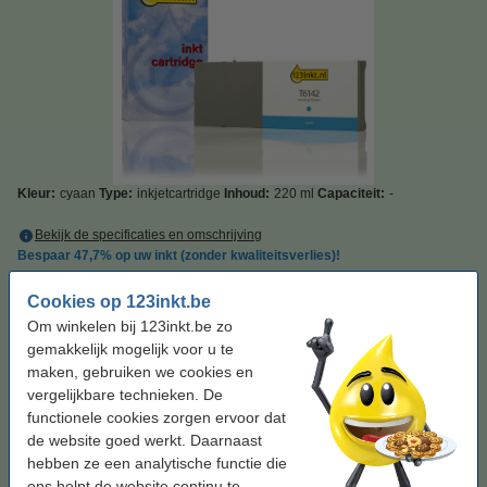
Kleur:
cyaan
Type:
inkjetcartridge
Inhoud:
220 ml
Capaciteit:
-
Bekijk de specificaties en omschrijving
Bespaar
47,7%
op uw inkt (zonder kwaliteitsverlies)!
Direct leverbaar
Maandag in huis
Cookies op 123inkt.be
Prijs per ml
€ 0,28
Om winkelen bij 123inkt.be zo
gemakkelijk mogelijk voor u te
€ 62,50
Bestellen
maken, gebruiken we cookies en
vergelijkbare technieken. De
functionele cookies zorgen ervoor dat
Tip: complete set bestellen
de website goed werkt. Daarnaast
Epson aanbieding: T614-serie mat zwart + 3
hebben ze een analytische functie die
kleuren (123inkt huismerk)
ons helpt de website continu te