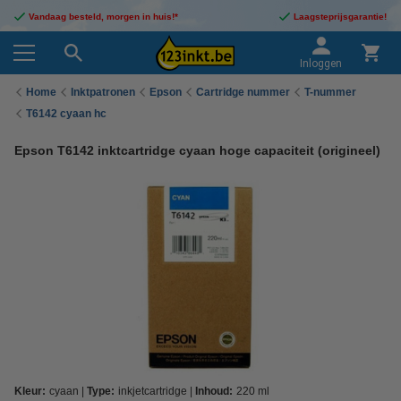
Vandaag besteld, morgen in huis!*
Laagsteprijsgarantie!
Inloggen
Home
Inktpatronen
Epson
Cartridge nummer
T-nummer
T6142 cyaan hc
Epson T6142 inktcartridge cyaan hoge capaciteit (origineel)
Kleur:
cyaan
Type:
inkjetcartridge
Inhoud:
220 ml