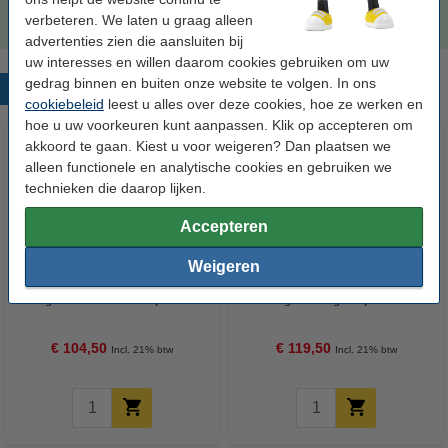
€ 247,50
verbeteren. We laten u graag alleen
advertenties zien die aansluiten bij
uw interesses en willen daarom cookies gebruiken om uw
gedrag binnen en buiten onze website te volgen. In ons
Populaire producten
cookiebeleid
leest u alles over deze cookies, hoe ze werken en
hoe u uw voorkeuren kunt aanpassen. Klik op accepteren om
akkoord te gaan. Kiest u voor weigeren? Dan plaatsen we
alleen functionele en analytische cookies en gebruiken we
technieken die daarop lijken.
Accepteren
Weigeren
Epson T6133 inktcartridge
Epson T6143 inktcartridge
magenta standaard capaciteit
magenta hoge capaciteit
(origineel)
(origineel)
€ 104,50
€ 119,50
Incl. 21% btw
Incl. 21% btw