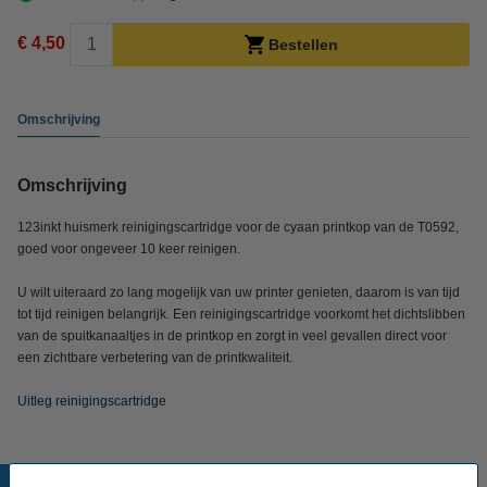
€ 4,50
Bestellen
Omschrijving
Omschrijving
123inkt huismerk reinigingscartridge voor de cyaan printkop van de T0592,
goed voor ongeveer 10 keer reinigen.
U wilt uiteraard zo lang mogelijk van uw printer genieten, daarom is van tijd
tot tijd reinigen belangrijk. Een reinigingscartridge voorkomt het dichtslibben
van de spuitkanaaltjes in de printkop en zorgt in veel gevallen direct voor
een zichtbare verbetering van de printkwaliteit.
Uitleg reinigingscartridge
Populaire producten