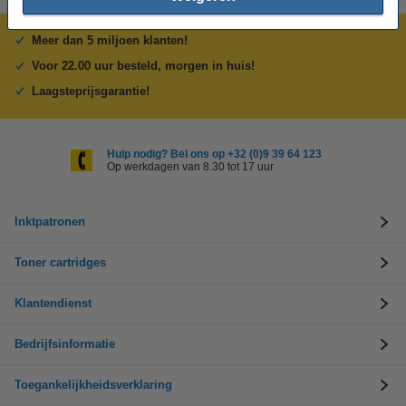
Meer dan 5 miljoen klanten!
Voor 22.00 uur besteld, morgen in huis!
Laagsteprijsgarantie!
Hulp nodig? Bel ons op +32 (0)9 39 64 123
Op werkdagen van 8.30 tot 17 uur
Inktpatronen
Toner cartridges
Klantendienst
Bedrijfsinformatie
Toegankelijkheidsverklaring