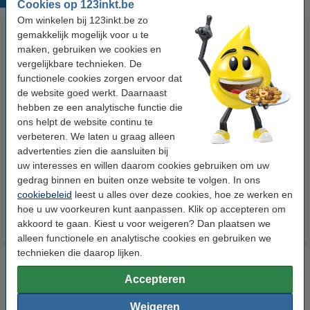
Cookies op 123inkt.be
Om winkelen bij 123inkt.be zo
gemakkelijk mogelijk voor u te
maken, gebruiken we cookies en
vergelijkbare technieken. De
functionele cookies zorgen ervoor dat
de website goed werkt. Daarnaast
hebben ze een analytische functie die
ons helpt de website continu te
Epson T0593
Epson T0594
verbeteren. We laten u graag alleen
reinigingscartridge magenta
reinigingscartridge geel
advertenties zien die aansluiten bij
uw interesses en willen daarom cookies gebruiken om uw
€ 4,50
€ 4,50
Incl. 21% btw
Incl. 21% btw
gedrag binnen en buiten onze website te volgen. In ons
cookiebeleid
leest u alles over deze cookies, hoe ze werken en
hoe u uw voorkeuren kunt aanpassen. Klik op accepteren om
akkoord te gaan. Kiest u voor weigeren? Dan plaatsen we
alleen functionele en analytische cookies en gebruiken we
technieken die daarop lijken.
Accepteren
Weigeren