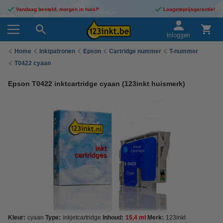
Vandaag besteld, morgen in huis!*
Laagsteprijsgarantie!
Inloggen
Home
Inktpatronen
Epson
Cartridge nummer
T-nummer
T0422 cyaan
Epson T0422 inktcartridge cyaan (123inkt huismerk)
Kleur:
cyaan
Type:
inkjetcartridge
Inhoud:
15,4 ml
Merk:
123inkt