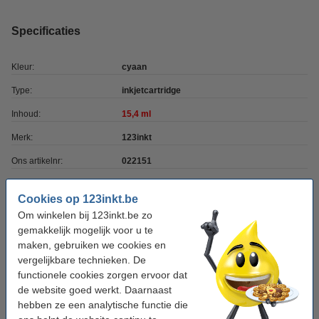
Specificaties
Kleur:
cyaan
Type:
inkjetcartridge
Inhoud:
15,4 ml
Merk:
123inkt
Ons artikelnr:
022151
Nummer:
C13T04224010
Cookies op 123inkt.be
Om winkelen bij 123inkt.be zo
Tip: complete set bestellen
gemakkelijk mogelijk voor u te
maken, gebruiken we cookies en
Epson aanbieding T042-serie zwart T0321 + 3
vergelijkbare technieken. De
kleuren (123inkt huismerk)
€ 21,00
functionele cookies zorgen ervoor dat
de website goed werkt. Daarnaast
hebben ze een analytische functie die
Tip