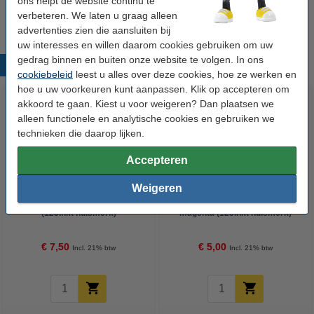
ons helpt de website continu te
Wij adviseren u om deze cartridge i.p.v. de originele cartridge te
nemen.
verbeteren. We laten u graag alleen
advertenties zien die aansluiten bij
uw interesses en willen daarom cookies gebruiken om uw
gedrag binnen en buiten onze website te volgen. In ons
Populaire producten
cookiebeleid
leest u alles over deze cookies, hoe ze werken en
hoe u uw voorkeuren kunt aanpassen. Klik op accepteren om
akkoord te gaan. Kiest u voor weigeren? Dan plaatsen we
alleen functionele en analytische cookies en gebruiken we
technieken die daarop lijken.
Accepteren
Weigeren
Epson T0321 inktcartridge zwart
Epson T0423 inktcartridge
(123inkt huismerk)
magenta (123inkt huismerk)
€ 7,50
€ 5,00
Incl. 21% btw
Incl. 21% btw