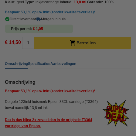
Kleur:
geel
Type:
inkjetcartridge
Inhoud:
13,8 ml
Garantie:
100%
Bespaar
53,1%
op uw inkt (zonder kwaliteitsverlies)!
Direct leverbaar
Morgen in huis
Prijs per ml
€ 1,05
€ 14,50
Bestellen
Omschrijving
Specificaties
Aanbevelingen
Omschrijving
Bespaar
53,1%
op uw inkt (zonder kwaliteitsverlies)!
De gele 123inkt huismerk Epson 33XL cartridge (T3364)
bevat namelijk 13,8 ml inkt.
Dat is dus bijna 2x zoveel dan in de originele T3364
cartridge van Epson.