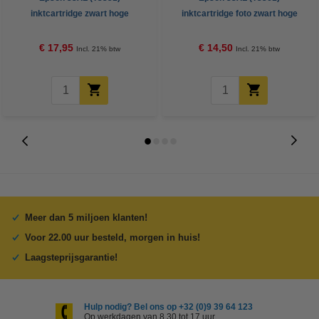
inktcartridge zwart hoge
inktcartridge foto zwart hoge
capaciteit (123inkt huismerk)
capaciteit (123inkt huismerk)
€ 17,95
€ 14,50
Incl. 21% btw
Incl. 21% btw
Meer dan 5 miljoen klanten!
Voor 22.00 uur besteld, morgen in huis!
Laagsteprijsgarantie!
Hulp nodig? Bel ons op +32 (0)9 39 64 123
Op werkdagen van 8.30 tot 17 uur