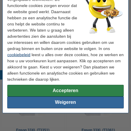
functionele cookies zorgen ervoor dat
Tip: complete set bestellen
de website goed werkt. Daarnaast
hebben ze een analytische functie die
Epson 33XL (T3357) multipack 5 kleuren hoge
ons helpt de website continu te
capaciteit (123inkt huismerk)
€ 74,50
verbeteren. We laten u graag alleen
advertenties zien die aansluiten bij
Tip
uw interesses en willen daarom cookies gebruiken om uw
Wij adviseren u om deze cartridge i.p.v. de originele cartridge te
gedrag binnen en buiten onze website te volgen. In ons
nemen.
cookiebeleid
leest u alles over deze cookies, hoe ze werken en
hoe u uw voorkeuren kunt aanpassen. Klik op accepteren om
akkoord te gaan. Kiest u voor weigeren? Dan plaatsen we
alleen functionele en analytische cookies en gebruiken we
Populaire producten
technieken die daarop lijken.
Accepteren
Weigeren
Epson 33XL (T3351)
Epson 33XL (T3361)