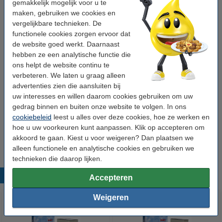
gemakkelijk mogelijk voor u te
OEM-code:
C13T02H24010
maken, gebruiken we cookies en
Ons artikelnr:
027141
vergelijkbare technieken. De
functionele cookies zorgen ervoor dat
Nummer:
C13T02H24010
de website goed werkt. Daarnaast
hebben ze een analytische functie die
Tip: complete set bestellen
ons helpt de website continu te
verbeteren. We laten u graag alleen
Epson aanbieding: 202XL (T02G7) -serie 2
advertenties zien die aansluiten bij
zwart + 3 kleuren (123inkt huismerk)
uw interesses en willen daarom cookies gebruiken om uw
€ 69,50
gedrag binnen en buiten onze website te volgen. In ons
cookiebeleid
leest u alles over deze cookies, hoe ze werken en
Tip
hoe u uw voorkeuren kunt aanpassen. Klik op accepteren om
Wij adviseren u om deze cartridge i.p.v. de originele cartridge te
akkoord te gaan. Kiest u voor weigeren? Dan plaatsen we
nemen.
alleen functionele en analytische cookies en gebruiken we
technieken die daarop lijken.
Populaire producten
Accepteren
Weigeren