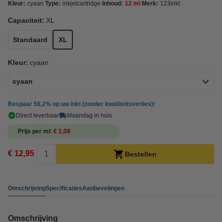
Kleur:
cyaan
Type:
inkjetcartridge
Inhoud:
12 ml
Merk:
123inkt
Capaciteit:
XL
Standaard
XL
Kleur:
cyaan
cyaan
Bespaar
56,2%
op uw inkt (zonder kwaliteitsverlies)!
Direct leverbaar
Maandag in huis
Prijs per ml
€ 1,08
€ 12,95
Bestellen
Omschrijving
Specificaties
Aanbevelingen
Omschrijving