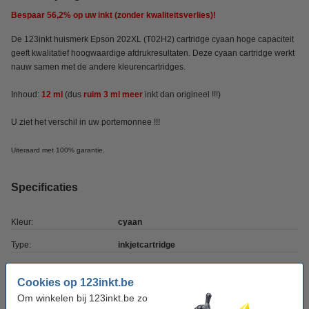
Bespaar
56,2%
op uw inkt (zonder kwaliteitsverlies)!
De 123inkt huismerk Epson 202XL (T02H2) cartridge cyaan hoge capaciteit
geeft kwalitatief hoogwaardige afdrukresultaten. Deze cyaan cartridge werkt
nauw samen met de andere kleurencartridges.
Inhoud:
12 ml
(dus
ruim 3 ml
meer
inkt
dan origineel !!!)
U ziet het verschil in uw portemonnee !!!
Uiteraard met 100% garantie.
Specificaties
Kleur:
cyaan
Type:
inkjetcartridge
Inhoud:
12 ml
Cookies op 123inkt.be
Merk:
123inkt
Om winkelen bij 123inkt.be zo