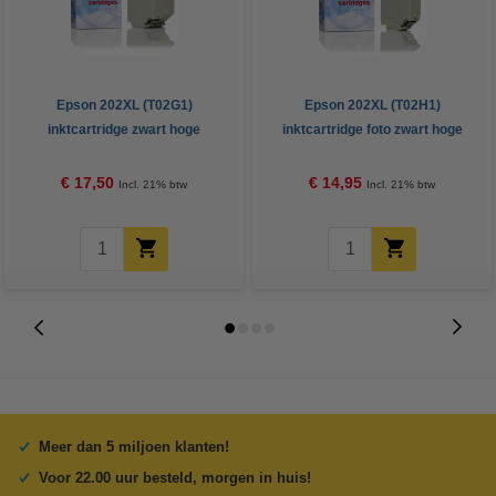
Epson 202XL (T02G1)
Epson 202XL (T02H1)
inktcartridge zwart hoge
inktcartridge foto zwart hoge
capaciteit (123inkt huismerk)
capaciteit (123inkt huismerk)
€ 17,50
€ 14,95
Incl. 21% btw
Incl. 21% btw
Meer dan 5 miljoen klanten!
Voor 22.00 uur besteld, morgen in huis!