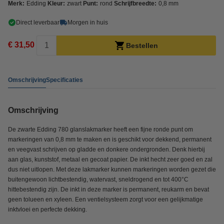
Merk:
Edding
Kleur:
zwart
Punt:
rond
Schrijfbreedte:
0,8 mm
Direct leverbaar
Morgen in huis
€ 31,50
Bestellen
Omschrijving
Specificaties
Omschrijving
De zwarte Edding 780 glanslakmarker heeft een fijne ronde punt om
markeringen van 0,8 mm te maken en is geschikt voor dekkend, permanent
en veegvast schrijven op gladde en donkere ondergronden. Denk hierbij
aan glas, kunststof, metaal en gecoat papier. De inkt hecht zeer goed en zal
dus niet uitlopen. Met deze lakmarker kunnen markeringen worden gezet die
buitengewoon lichtbestendig, watervast, sneldrogend en tot 400°C
hittebestendig zijn. De inkt in deze marker is permanent, reukarm en bevat
geen tolueen en xyleen. Een ventielsysteem zorgt voor een gelijkmatige
inktvloei en perfecte dekking.