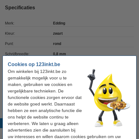
Specificaties
Merk:
Edding
Kleur:
zwart
Punt:
rond
Schrijfbreedte:
0,8 mm
Cookies op 123inkt.be
Aantal:
10 stuk(s)
Om winkelen bij 123inkt.be zo
Navulbaar:
nee
gemakkelijk mogelijk voor u te
maken, gebruiken we cookies en
Ons artikelnr:
200988
vergelijkbare technieken. De
Nummer:
780
functionele cookies zorgen ervoor dat
de website goed werkt. Daarnaast
hebben ze een analytische functie die
ons helpt de website continu te
Populaire producten
verbeteren. We laten u graag alleen
advertenties zien die aansluiten bij
uw interesses en willen daarom cookies gebruiken om uw