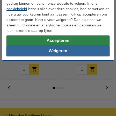
gedrag binnen en buiten onze website te volgen. In ons
cookiebeleid
leest u alles over deze cookies, hoe ze werken en
hoe u uw voorkeuren kunt aanpassen. Klik op accepteren om
akkoord te gaan. Kiest u voor weigeren? Dan plaatsen we
alleen functionele en analytische cookies en gebruiken we
technieken die daarop lijken.
123accu Xtreme Power MN1500
123inkt kopieerpapier 1 doos
Accepteren
Penlite AA batterij 24 stuks
van 2500 vellen A4 - 80 g/m²
Weigeren
€ 14,95
€ 33,50
Incl. 21% btw
Incl. 21% btw
Meer dan 5 miljoen klanten!