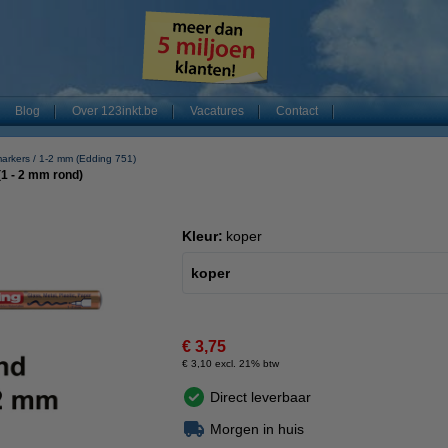
Blog
Over 123inkt.be
Vacatures
Contact
arkers
1-2 mm (Edding 751)
1 - 2 mm rond)
Kleur:
koper
koper
€ 3,75
€ 3,10 excl. 21% btw
Direct leverbaar
Morgen in huis