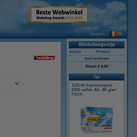
FR
Inloggen
Winkelwagentje
Aantal
Product
Geen producten
Totaal:
€ 0,00
Tip!
123inkt kopieerpapier -
2500 vellen A4 - 80 g/m²
FSC®