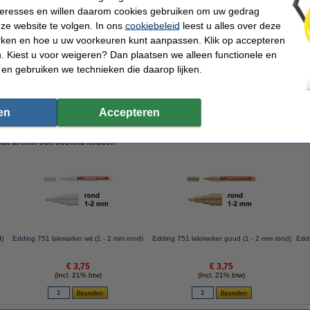
nteresses en willen daarom cookies gebruiken om uw gedrag
ze website te volgen. In ons
cookiebeleid
leest u alles over deze
rken en hoe u uw voorkeuren kunt aanpassen. Klik op accepteren
 Kiest u voor weigeren? Dan plaatsen we alleen functionele en
epunten (10 stuks)
 en gebruiken we technieken die daarop lijken.
en
Accepteren
 dit artikel ook besteld hebben
d)
Edding 751 lakmarker wit (1 - 2 mm rond)
Edding 751 lakmarker goud (1 - 2 mm rond)
Eddi
€ 3,75
€ 3,75
(Incl. 21% btw)
(Incl. 21% btw)