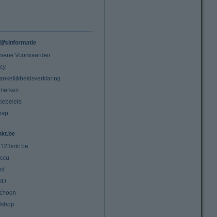
ijfsinformatie
mene Voorwaarden
acy
ankelijkheidsverklaring
merken
iebeleid
map
nkt.be
 123inkt.be
ccu
ed
3D
choon
lshop