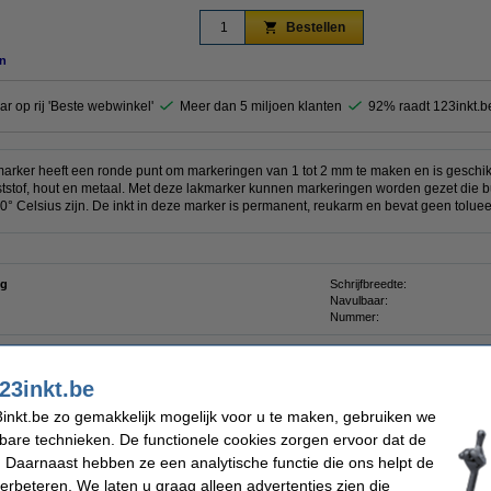
Bestellen
n
ar op rij 'Beste webwinkel'
Meer dan 5 miljoen klanten
92% raadt 123inkt.b
marker
heeft een ronde punt om markeringen van 1 tot 2 mm te maken en is geschik
nststof, hout en metaal. Met deze lakmarker kunnen markeringen worden gezet die b
0° Celsius zijn. De inkt in deze marker is permanent, reukarm en bevat geen tolue
ng
Schrijfbreedte:
Navulbaar:
Nummer:
23inkt.be
inkt.be zo gemakkelijk mogelijk voor u te maken, gebruiken we
dding 751 glanslakmarker koper (1 - 2 mm rond)
kbare technieken. De functionele cookies zorgen ervoor dat de
 Daarnaast hebben ze een analytische functie die ons helpt de
verbeteren. We laten u graag alleen advertenties zien die