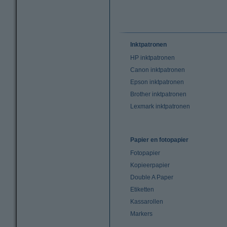
Inktpatronen
HP inktpatronen
Canon inktpatronen
Epson inktpatronen
Brother inktpatronen
Lexmark inktpatronen
Papier en fotopapier
Fotopapier
Kopieerpapier
Double A Paper
Etiketten
Kassarollen
Markers