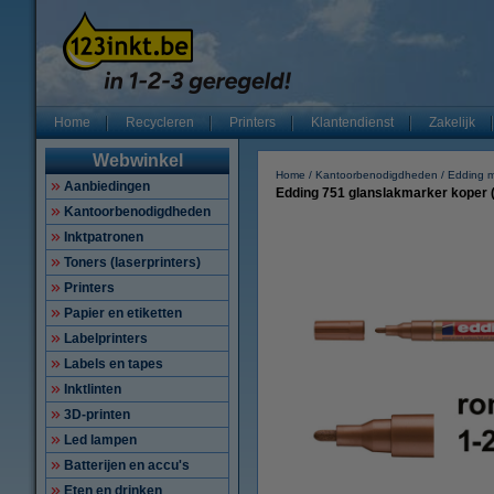
Home
Recycleren
Printers
Klantendienst
Zakelijk
Webwinkel
Home
Kantoorbenodigdheden
Edding m
Aanbiedingen
Edding 751 glanslakmarker koper (
Kantoorbenodigdheden
Inktpatronen
Toners (laserprinters)
Printers
Papier en etiketten
Labelprinters
Labels en tapes
Inktlinten
3D-printen
Led lampen
Batterijen en accu's
Eten en drinken