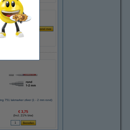
ng 751 lakmarker zilver (1 - 2 mm rond)
€ 3,75
(Incl. 21% btw)