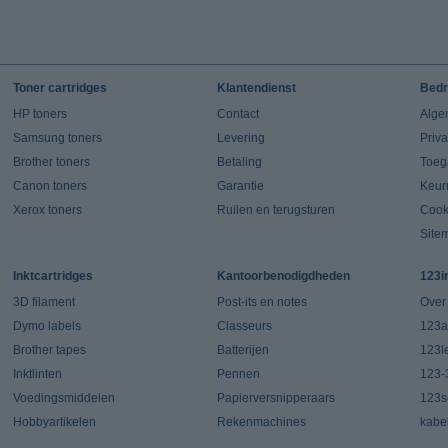
Toner cartridges
Klantendienst
Bedr
HP toners
Contact
Alge
Samsung toners
Levering
Priv
Brother toners
Betaling
Toeg
Canon toners
Garantie
Keur
Xerox toners
Ruilen en terugsturen
Cook
Site
Inktcartridges
Kantoorbenodigdheden
123i
3D filament
Post-its en notes
Over
Dymo labels
Classeurs
123a
Brother tapes
Batterijen
123l
Inktlinten
Pennen
123-
Voedingsmiddelen
Papierversnipperaars
123s
Hobbyartikelen
Rekenmachines
kabe