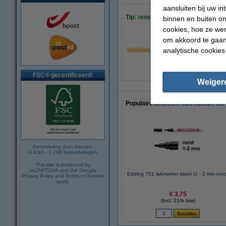
aansluiten bij uw i
Tip: reservepunten meebestellen
binnen en buiten on
cookies, hoe ze we
om akkoord te gaan.
Edding 751 reserv
analytische cookies
€ 6,95
FSC® gecertificeerd:
Weiger
Populaire artikelen van klanten die
Beoordeling door klanten:
8.8
/
10
-
1.799
beoordelingen
This site is protected by
reCAPTCHA and the Google
Edding 751 lakmarker zwart (1 - 2 mm ron
Privacy Policy
and
Terms of Service
apply.
€ 3,75
(Incl. 21% btw)