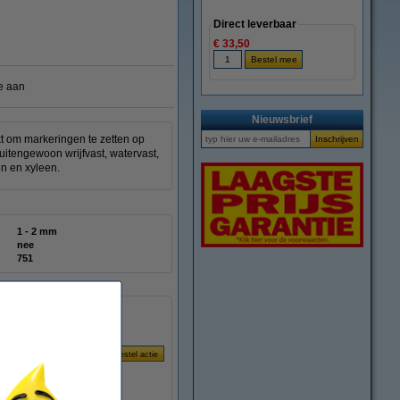
Direct leverbaar
€ 33,50
e aan
Nieuwsbrief
t om markeringen te zetten op
uitengewoon wrijfvast, watervast,
en en xyleen.
1 - 2 mm
nee
751