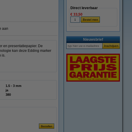
Direct leverbaar
€ 33,50
e aan
Nieuwsbrief
er en presentatiepapier. De
echnologie kan deze Edding marker
 is.
1.5 - 3 mm
ja
380