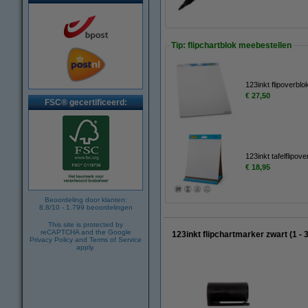
Tip: flipchartblok meebestellen
123inkt flipoverblo
€ 27,50
FSC® gecertificeerd:
123inkt tafelflipo
€ 18,95
Beoordeling door klanten:
8.8
/
10
-
1.799
beoordelingen
This site is protected by
reCAPTCHA and the Google
123inkt flipchartmarker zwart (1 -
Privacy Policy
and
Terms of Service
apply.