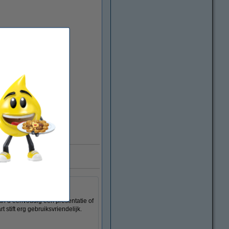
e aan
 kan u eenvoudig een presentatie of
 stift erg gebruiksvriendelijk.