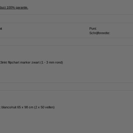
oduct 100% garantie.
kt
Punt:
Schrijfbreedte:
3inkt flipchart marker zwart (1 - 3 mm rond)
k blanco/ruit 65 x 98 cm (2 x 50 vellen)