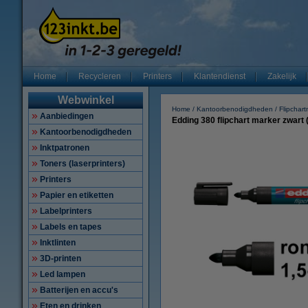
Home
Recycleren
Printers
Klantendienst
Zakelijk
Webwinkel
Home
Kantoorbenodigdheden
Flipchar
Aanbiedingen
Edding 380 flipchart marker zwart 
Kantoorbenodigdheden
Inktpatronen
Toners (laserprinters)
Printers
Papier en etiketten
Labelprinters
Labels en tapes
Inktlinten
3D-printen
Led lampen
Batterijen en accu's
Eten en drinken