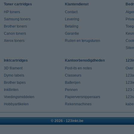
Toner cartridges
Klantendienst
Bedr
HP toners
Contact
Alge
Samsung toners
Levering
Priv
Brother toners
Betaling
Toeg
Canon toners
Garantie
Keur
Xerox toners
Ruilen en terugsturen
Cook
Site
Inktcartridges
Kantoorbenodigdheden
123i
3D filament
Post-its en notes
Over
Dymo labels
Classeurs
123a
Brother tapes
Batterijen
123l
Inktlinten
Pennen
123-
Voedingsmiddelen
Papierversnipperaars
123s
Hobbyartikelen
Rekenmachines
kabe
© 2026 - 123inkt.be