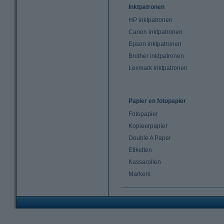
Inktpatronen
HP inktpatronen
Canon inktpatronen
Epson inktpatronen
Brother inktpatronen
Lexmark inktpatronen
Papier en fotopapier
Fotopapier
Kopieerpapier
Double A Paper
Etiketten
Kassarollen
Markers