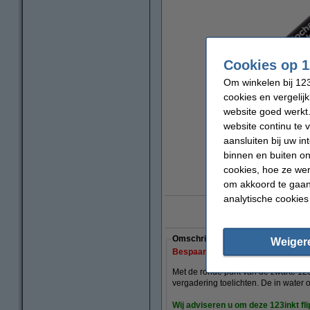
Cookies op 1
Om winkelen bij 123
cookies en vergelij
website goed werkt.
website continu te 
aansluiten bij uw i
vergrote
binnen en buiten on
cookies, hoe ze we
om akkoord te gaan.
analytische cookies
10 ja
Omschrijving
Weiger
Bespaar bijna
35%
met ons huism
Met de ronde punt van de zwarte 123in
vergadering toelichten. De in water o
Wij adviseren u om deze 123inkt f