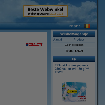
FR
Inloggen
Winkelwagentje
Aantal
Product
Geen producten
Totaal:
€ 0,00
Tip!
123inkt kopieerpapier -
2500 vellen A4 - 80 g/m²
FSC®