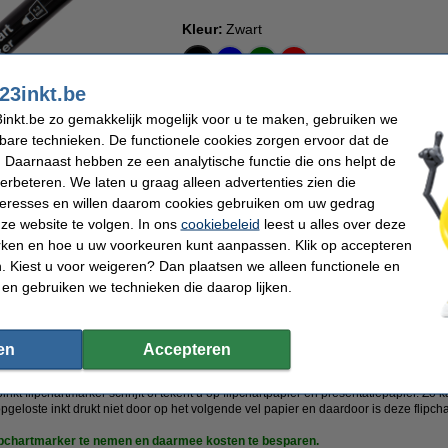
Kleur:
Zwart
23inkt.be
inkt.be zo gemakkelijk mogelijk voor u te maken, gebruiken we
€ 1,50
kbare technieken. De functionele cookies zorgen ervoor dat de
€ 1,24 excl. 21% btw
 Daarnaast hebben ze een analytische functie die ons helpt de
Direct leverbaar
verbeteren. We laten u graag alleen advertenties zien die
nteresses en willen daarom cookies gebruiken om uw gedrag
Maandag in huis
n
ze website te volgen. In ons
cookiebeleid
leest u alles over deze
rken en hoe u uw voorkeuren kunt aanpassen. Klik op accepteren
Bestellen
 Kiest u voor weigeren? Dan plaatsen we alleen functionele en
 en gebruiken we technieken die daarop lijken.
ar op rij 'Beste webwinkel'
Meer dan 5 miljoen klanten
92% raadt 123inkt.b
en
Accepteren
erk
kt flipchartmarker schrijft of tekent u op flipchartpapier en presentatiepapier. Zo
pgeloste inkt drukt niet door op het volgende vel papier en daardoor is deze flipchart
lipchartmarker te nemen en daarmee kosten te besparen.