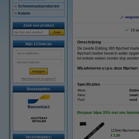
Schoonmaakproducten
Kabels
vergrote
Zoek een product
10 ja
Zoek
Omschrijving
Mijn 123inkt.be
De zwarte Edding 380 flipchart marke
flipchart marker bevat in water opge
tot enkele weken zonder dop worden 
Wij adviseren u i.p.v. deze flipcha
Wachtwoord vergeten?
Specificaties
Betaalopties:
Merk:
Eddi
Kleur:
zwart
Punt:
rond
Bespaar bijna
35%
met ons huism
123inkt flipchartm
€ 1,50
Verzendopties: