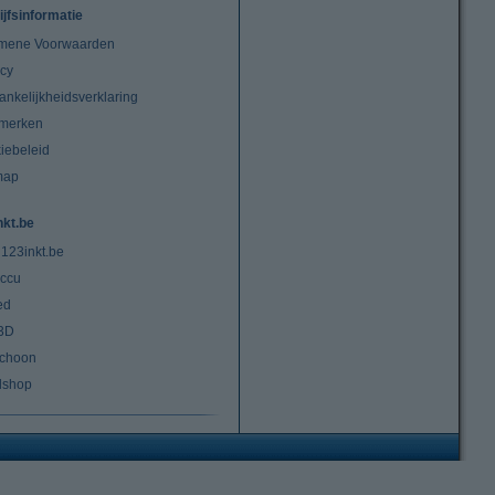
ijfsinformatie
mene Voorwaarden
acy
ankelijkheidsverklaring
merken
iebeleid
map
nkt.be
 123inkt.be
ccu
ed
3D
choon
lshop