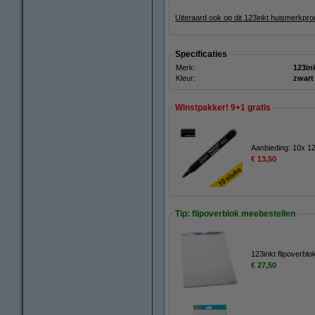
Uiteraard ook op dit 123inkt huismerkpr
Specificaties
Merk:
123in
Kleur:
zwart
Winstpakker! 9+1 gratis
Aanbieding: 10x 12
€ 13,50
Tip: flipoverblok meebestellen
123inkt flipoverblo
€ 27,50