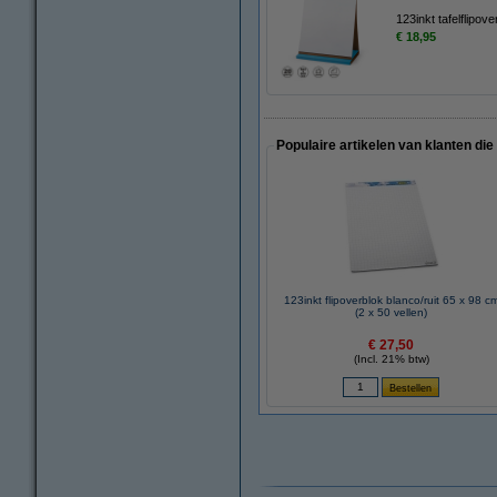
123inkt tafelflipo
€ 18,95
Populaire artikelen van klanten die
123inkt flipoverblok blanco/ruit 65 x 98 c
(2 x 50 vellen)
€ 27,50
(Incl. 21% btw)