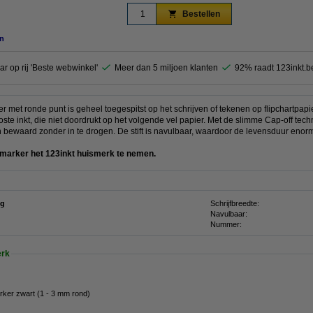
Bestellen
n
ar op rij 'Beste webwinkel'
Meer dan 5 miljoen klanten
92% raadt 123inkt.b
r met ronde punt is geheel toegespitst op het schrijven of tekenen op flipchartpapi
loste inkt, die niet doordrukt op het volgende vel papier. Met de slimme Cap-off t
bewaard zonder in te drogen. De stift is navulbaar, waardoor de levensduur enorm
rt marker het 123inkt huismerk te nemen.
ng
Schrijfbreedte:
Navulbaar:
Nummer:
erk
arker zwart (1 - 3 mm rond)