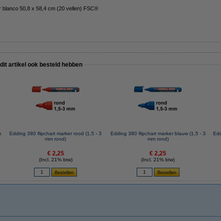
ver blanco 50,8 x 58,4 cm (20 vellen) FSC®
 dit artikel ook besteld hebben
m
Edding 380 flipchart marker rood (1,5 - 3
Edding 380 flipchart marker blauw (1,5 - 3
Edd
mm rond)
mm rond)
€ 2,25
€ 2,25
(Incl. 21% btw)
(Incl. 21% btw)