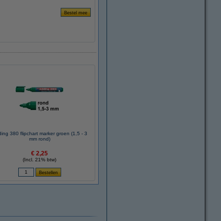
ing 380 flipchart marker groen (1,5 - 3
mm rond)
€ 2,25
(Incl. 21% btw)