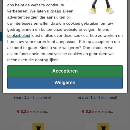
Aanbieding: 10x Edding 250 whiteboard marker
ons helpt de website continu te
roze (1,5 - 3 mm rond)
verbeteren. We laten u graag alleen
€ 29,25
advertenties zien die aansluiten bij
uw interesses en willen daarom cookies gebruiken om uw
gedrag binnen en buiten onze website te volgen. In ons
cookiebeleid
leest u alles over deze cookies, hoe ze werken en
Populaire producten
hoe u uw voorkeuren kunt aanpassen. Klik op accepteren om
akkoord te gaan. Kiest u voor weigeren? Dan plaatsen we
alleen functionele en analytische cookies en gebruiken we
technieken die daarop lijken.
Accepteren
Weigeren
Edding 250 whiteboard marker
Edding 250 whiteboard marker
zwart (1,5 - 3 mm rond)
oranje (1,5 - 3 mm rond)
€ 3,25
€ 3,25
Incl. 21% btw
Incl. 21% btw