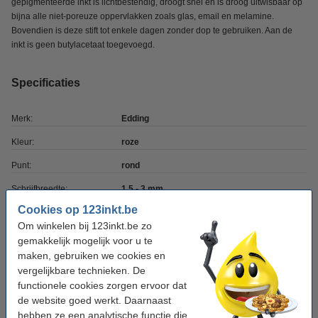
gepigmenteerde inkt is lichtbestendig, droogt snel en is droog uitwisbaar op
bijna alle niet-poreuze oppervlakken zoals glas, email en melamine.
Bovendien is deze stift tot enkele dagen zonder dop te gebruiken. Aan de
inkt is geen butylacetaat toegevoegd.
Specificaties
Merk:
Edding
Kleur:
roze
Punt:
rond
Schrijfbreedte:
1,5 - 3 mm
Cookies op 123inkt.be
Navulbaar:
nee
Om winkelen bij 123inkt.be zo
Aantal:
1 stuk
gemakkelijk mogelijk voor u te
maken, gebruiken we cookies en
Nummer:
250
vergelijkbare technieken. De
functionele cookies zorgen ervoor dat
de website goed werkt. Daarnaast
Winstpakker! 9+1 gratis
hebben ze een analytische functie die