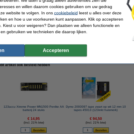
verbeteren. We laten u graag alleen advertenties zien die
kt
nteresses en willen daarom cookies gebruiken om uw gedrag
ze website te volgen. In ons
cookiebeleid
leest u alles over deze
rken en hoe u uw voorkeuren kunt aanpassen. Klik op accepteren
 de originele tape te nemen.
 Kiest u voor weigeren? Dan plaatsen we alleen functionele en
 en gebruiken we technieken die daarop lijken.
en
Accepteren
 dit artikel ook besteld hebben
123accu Xtreme Power MN1500 Penlite AA
Dymo 2093097 tape zwart op wit 12 mm 10
g
batterij 24 stuks
tapes 45013 (123inkt huismerk)
€ 14,95
€ 94,50
(Incl. 21% btw)
(Incl. 21% btw)