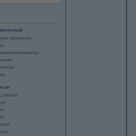
ijfsinformatie
mene Voorwaarden
acy
ankelijkheidsverklaring
merken
iebeleid
map
nkt.be
 123inkt.be
ccu
ed
3D
choon
lshop