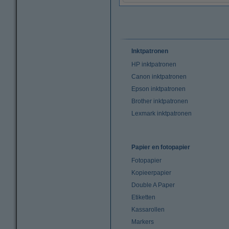
Inktpatronen
HP inktpatronen
Canon inktpatronen
Epson inktpatronen
Brother inktpatronen
Lexmark inktpatronen
Papier en fotopapier
Fotopapier
Kopieerpapier
Double A Paper
Etiketten
Kassarollen
Markers