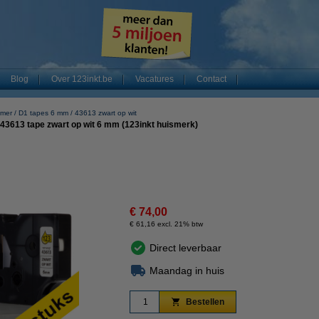
Blog
Over 123inkt.be
Vacatures
Contact
mer
D1 tapes 6 mm
43613 zwart op wit
43613 tape zwart op wit 6 mm (123inkt huismerk)
€ 74,00
€ 61,16 excl. 21% btw
Direct leverbaar
Maandag in huis
Bestellen