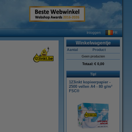
FR
Inloggen
Winkelwagentje
Aantal
Product
Geen producten
Totaal:
€ 0,00
Tip!
123inkt kopieerpapier -
2500 vellen A4 - 80 g/m²
FSC®