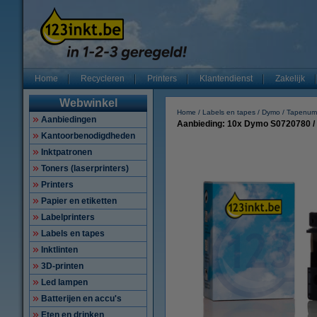
Home
Recycleren
Printers
Klantendienst
Zakelijk
Webwinkel
Home
Labels en tapes
Dymo
Tapenum
Aanbiedingen
Aanbieding: 10x Dymo S0720780 / 
Kantoorbenodigdheden
Inktpatronen
Toners (laserprinters)
Printers
Papier en etiketten
Labelprinters
Labels en tapes
Inktlinten
3D-printen
Led lampen
Batterijen en accu's
Eten en drinken