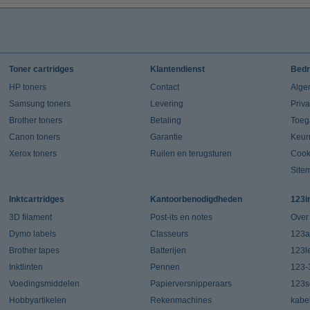
Toner cartridges
Klantendienst
Bedr
HP toners
Contact
Alge
Samsung toners
Levering
Priv
Brother toners
Betaling
Toeg
Canon toners
Garantie
Keur
Xerox toners
Ruilen en terugsturen
Cook
Site
Inktcartridges
Kantoorbenodigdheden
123i
3D filament
Post-its en notes
Over
Dymo labels
Classeurs
123a
Brother tapes
Batterijen
123l
Inktlinten
Pennen
123-
Voedingsmiddelen
Papierversnipperaars
123s
Hobbyartikelen
Rekenmachines
kabe