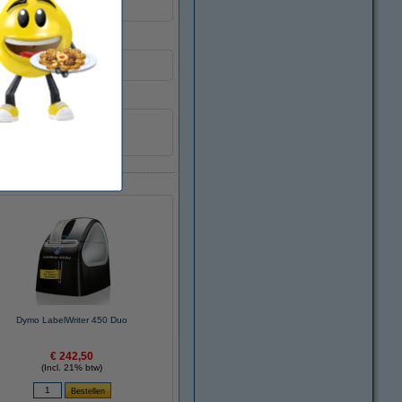
Dymo LabelWriter 450 Duo
€ 242,50
(Incl. 21% btw)