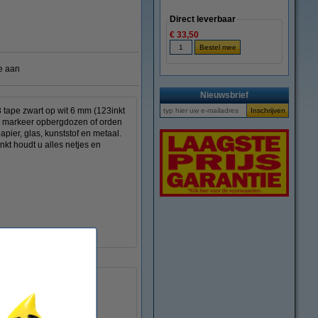
Direct leverbaar
€ 33,50
e aan
Nieuwsbrief
 tape zwart op wit 6 mm (123inkt
el, markeer opbergdozen of orden
apier, glas, kunststof en metaal.
nkt houdt u alles netjes en
zelfklevend
S0720780
650782
43613