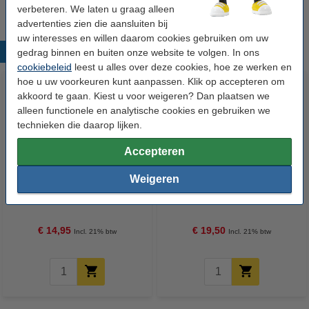
verbeteren. We laten u graag alleen
advertenties zien die aansluiten bij
uw interesses en willen daarom cookies gebruiken om uw
Populaire producten
gedrag binnen en buiten onze website te volgen. In ons
cookiebeleid
leest u alles over deze cookies, hoe ze werken en
hoe u uw voorkeuren kunt aanpassen. Klik op accepteren om
akkoord te gaan. Kiest u voor weigeren? Dan plaatsen we
alleen functionele en analytische cookies en gebruiken we
technieken die daarop lijken.
Accepteren
Weigeren
Clairefontaine gekleurd papier
Clairefontaine gekleurd papier
parelgrijs 120 g/m² A3 (250
ivoor 160 g/m² A3 (250 vellen)
vellen)
€ 14,95
€ 19,50
Incl. 21% btw
Incl. 21% btw