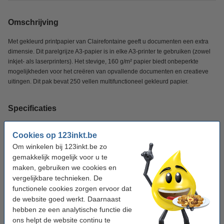
Omschrijving
Met gekleurd printpapier van Clairefontaine geeft u documenten een extra
dimensie. Dit parelgrijze A3-papier is in elke A3-printer te gebruiken (zowel
inkjet- als laserprinters). Het stevige, 160 g/m² papier biedt onbeperkte
mogelijkheden voor het creëren van opvallende documenten en creatieve
uitingen. Dit pak bevat 250 vellen multifunctioneel gekleurd papier.
Specificaties
Merk:
Clairefontaine
Cookies op 123inkt.be
Om winkelen bij 123inkt.be zo
Kleur:
parelgrijs
gemakkelijk mogelijk voor u te
Papiergewicht:
160 g/m²
maken, gebruiken we cookies en
vergelijkbare technieken. De
Papierformaat:
A3
functionele cookies zorgen ervoor dat
de website goed werkt. Daarnaast
Aantal vellen:
250 vellen
hebben ze een analytische functie die
Ons artikelnr:
250143
ons helpt de website continu te