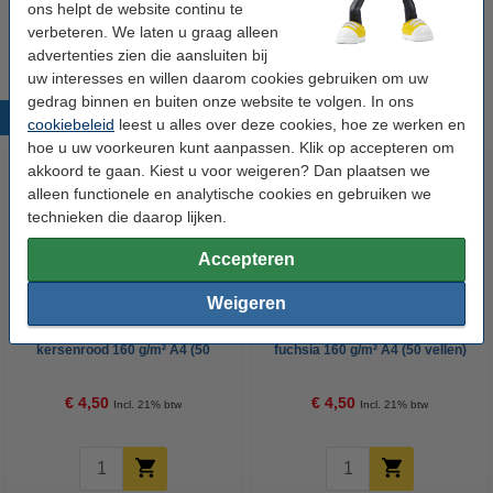
160 g/m² A4 (250 vellen)
ons helpt de website continu te
€ 10,25
verbeteren. We laten u graag alleen
advertenties zien die aansluiten bij
uw interesses en willen daarom cookies gebruiken om uw
gedrag binnen en buiten onze website te volgen. In ons
Populaire producten
cookiebeleid
leest u alles over deze cookies, hoe ze werken en
hoe u uw voorkeuren kunt aanpassen. Klik op accepteren om
akkoord te gaan. Kiest u voor weigeren? Dan plaatsen we
alleen functionele en analytische cookies en gebruiken we
technieken die daarop lijken.
Accepteren
Weigeren
Clairefontaine gekleurd papier
Clairefontaine gekleurd papier
kersenrood 160 g/m² A4 (50
fuchsia 160 g/m² A4 (50 vellen)
vellen)
€ 4,50
€ 4,50
Incl. 21% btw
Incl. 21% btw