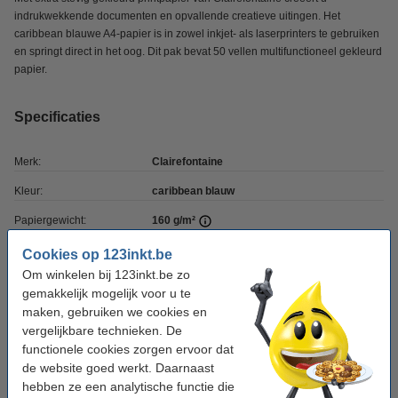
indrukwekkende documenten en opvallende creatieve uitingen. Het
caribbean blauwe A4-papier is in zowel inkjet- als laserprinters te gebruiken
en springt direct in het oog. Dit pak bevat 50 vellen multifunctioneel gekleurd
papier.
Specificaties
Merk:
Clairefontaine
Kleur:
caribbean blauw
Papiergewicht:
160 g/m²
Papierformaat:
A4
Cookies op 123inkt.be
Om winkelen bij 123inkt.be zo
Aantal vellen:
50 vellen
gemakkelijk mogelijk voor u te
Ons artikelnr:
250027
maken, gebruiken we cookies en
vergelijkbare technieken. De
functionele cookies zorgen ervoor dat
Winstpakker!
de website goed werkt. Daarnaast
hebben ze een analytische functie die
Clairefontaine gekleurd papier caribbean blauw