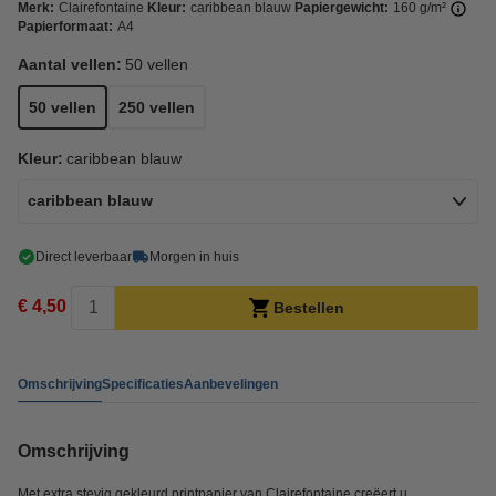
Merk:
Clairefontaine
Kleur:
caribbean blauw
Papiergewicht:
160 g/m²
Papierformaat:
A4
Aantal vellen:
50 vellen
50 vellen
250 vellen
Kleur:
caribbean blauw
caribbean blauw
Direct leverbaar
Morgen in huis
€ 4,50
Bestellen
Omschrijving
Specificaties
Aanbevelingen
Omschrijving
Met extra stevig gekleurd printpapier van Clairefontaine creëert u