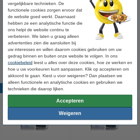
Nummer:
2051C001
vergelijkbare technieken. De
functionele cookies zorgen ervoor dat
de website goed werkt. Daarnaast
Tip: complete set bestellen
hebben ze een analytische functie die
Canon PGI-580PGBK XL / CLI-581 XL
ons helpt de website continu te
aanbieding: 2 zwart + 3 kleuren (123inkt
verbeteren. We laten u graag alleen
huismerk)
€ 54,50
advertenties zien die aansluiten bij
uw interesses en willen daarom cookies gebruiken om uw
Tip
gedrag binnen en buiten onze website te volgen. In ons
Wij adviseren u om deze cartridge i.p.v. de originele cartridge te
cookiebeleid
leest u alles over deze cookies, hoe ze werken en
nemen.
hoe u uw voorkeuren kunt aanpassen. Klik op accepteren om
akkoord te gaan. Kiest u voor weigeren? Dan plaatsen we
alleen functionele en analytische cookies en gebruiken we
Populaire producten
technieken die daarop lijken.
Accepteren
Weigeren