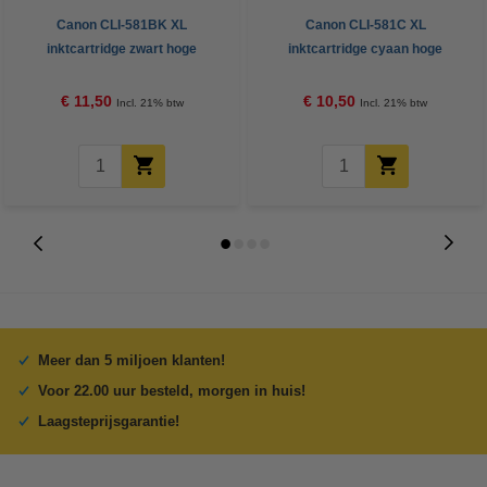
Canon CLI-581BK XL
Canon CLI-581C XL
inktcartridge zwart hoge
inktcartridge cyaan hoge
capaciteit (123inkt huismerk)
capaciteit (123inkt huismerk)
€ 11,50
€ 10,50
Incl. 21% btw
Incl. 21% btw
Meer dan 5 miljoen klanten!
Voor 22.00 uur besteld, morgen in huis!
Laagsteprijsgarantie!