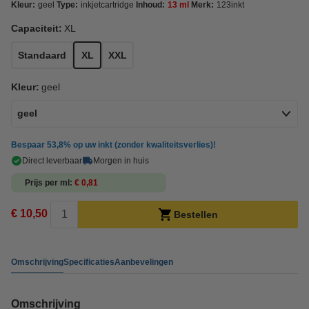
Kleur:
geel
Type:
inkjetcartridge
Inhoud:
13 ml
Merk:
123inkt
Capaciteit:
XL
Standaard
XL
XXL
Kleur:
geel
geel
Bespaar
53,8%
op uw inkt (zonder kwaliteitsverlies)!
Direct leverbaar
Morgen in huis
Prijs per ml
€ 0,81
€ 10,50
Bestellen
Omschrijving
Specificaties
Aanbevelingen
Omschrijving