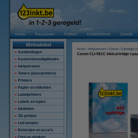
Home
Recycleren
Printers
Klantendienst
Zakelijk
Webwinkel
Home
Inktpatronen
Canon
Cartridge 
Aanbiedingen
Canon CLI-581C inktcartridge cyaa
Kantoorbenodigdheden
Inktpatronen
Toners (laserprinters)
Printers
Papier en etiketten
Labelprinters
Labels en tapes
Inktlinten
3D-printen
Led lampen
Batterijen en accu's
Eten en drinken