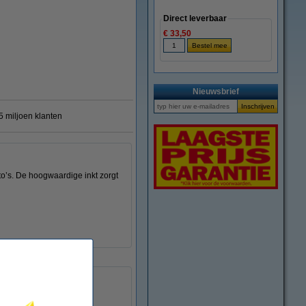
Direct leverbaar
€ 33,50
Nieuwsbrief
 miljoen klanten
to’s. De hoogwaardige inkt zorgt
123inkt
017443
2103C001