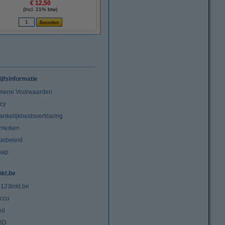
€ 12,50
(Incl. 21% btw)
ijfsinformatie
mene Voorwaarden
acy
ankelijkheidsverklaring
merken
iebeleid
map
nkt.be
 123inkt.be
ccu
ed
3D