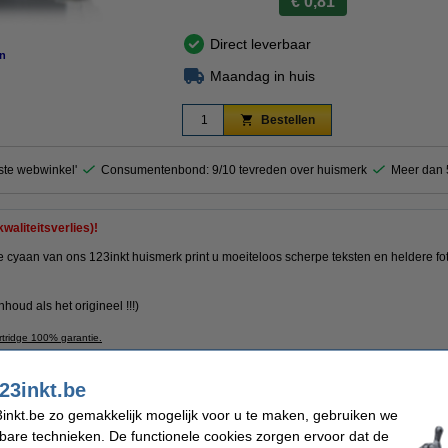
€ 0,81
Direct leverbaar
n
Maandag in huis
Bestellen
este webwinkel'
Consumentenbond: 9/10 tevreden over huismerk
Meer dan 5
waliteitsverlies)!
 cyaan van ons 123inkt huismerk print u moeiteloos scherpe teksten en heldere fo
inhoud
als het origineel !!!)
rtridge 100% garantie.
23inkt.be
cartridge
Merk:
inkt.be zo gemakkelijk mogelijk voor u te maken, gebruiken we
Ons artikelnr:
kbare technieken. De functionele cookies zorgen ervoor dat de
Nummer: