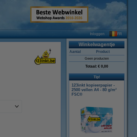
FR
Inloggen
Winkelwagentje
Aantal
Product
Geen producten
Totaal:
€ 0,00
Tip!
123inkt kopieerpapier -
2500 vellen A4 - 80 g/m²
FSC®