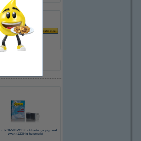
on PGI-580PGBK inktcartridge pigment
zwart (123inkt huismerk)