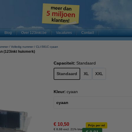
Blog
Over 123inkt.be
Vacatures
Contact
nummer
Volledig nummer
CLI-581C cyaan
n (123inkt huismerk)
Capaciteit:
Standaard
Standaard
XL
XXL
Kleur:
cyaan
cyaan
€ 10,50
Prijs per ml
€ 8,68 excl. 21% btw