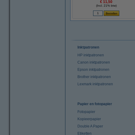
€ 11,50
(Incl. 21% btw)
Inktpatronen
HP inktpatronen
Canon inktpatronen
Epson inktpatronen
Brother inktpatronen
Lexmark inktpatronen
Papier en fotopapier
Fotopapier
Kopieerpapier
Double A Paper
Etiketten