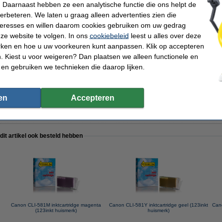
 Daarnaast hebben ze een analytische functie die ons helpt de
verbeteren. We laten u graag alleen advertenties zien die
nteresses en willen daarom cookies gebruiken om uw gedrag
ze website te volgen. In ons
cookiebeleid
leest u alles over deze
 / CLI-581 aanbieding: 2 zwart + 3 kleuren (123inkt huismerk)
rken en hoe u uw voorkeuren kunt aanpassen. Klik op accepteren
 Kiest u voor weigeren? Dan plaatsen we alleen functionele en
 en gebruiken we technieken die daarop lijken.
en
Accepteren
.p.v. de originele cartridge te nemen.
 dit artikel ook besteld hebben
Canon CLI-581M inktcartridge magenta
Canon CLI-581Y inktcartridge geel (123inkt
Can
(123inkt huismerk)
huismerk)