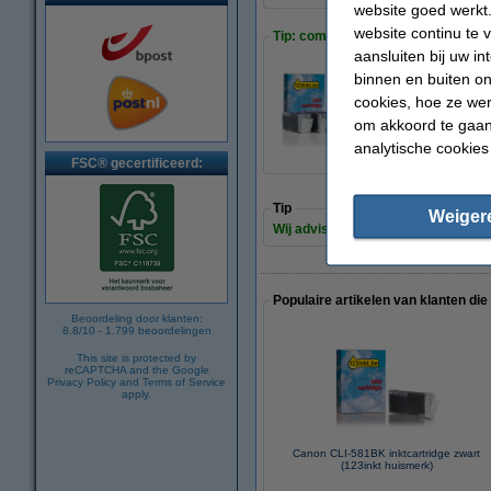
website goed werkt.
website continu te 
Tip: complete set bestellen
aansluiten bij uw i
binnen en buiten on
Canon PGI-580PGBK
cookies, hoe ze we
€ 54,50
om akkoord te gaan.
analytische cookies
FSC® gecertificeerd:
Tip
Weiger
Wij adviseren u om deze cartridge i
Populaire artikelen van klanten die
Beoordeling door klanten:
8.8
/
10
-
1.799
beoordelingen
This site is protected by
reCAPTCHA and the Google
Privacy Policy
and
Terms of Service
apply.
Canon CLI-581BK inktcartridge zwart
(123inkt huismerk)