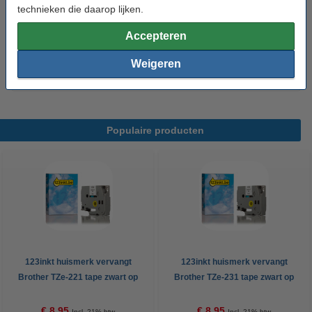
Aanbieding: 123inkt huismerk vervangt 5x
technieken die daarop lijken.
Brother TZe-S211 extra klevend tape zwart op
wit 6 mm
Accepteren
€ 37,50
Weigeren
Tip
Wij adviseren u om deze tape i.p.v. het originele tape te nemen.
Populaire producten
123inkt huismerk vervangt
123inkt huismerk vervangt
Brother TZe-221 tape zwart op
Brother TZe-231 tape zwart op
wit 9 mm
wit 12 mm
€ 8,95
€ 8,95
Incl. 21% btw
Incl. 21% btw