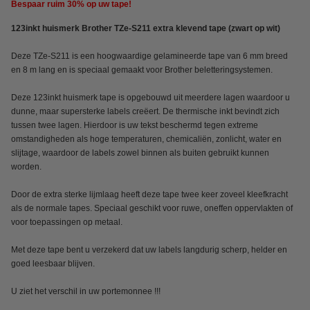
Bespaar ruim
30%
op uw tape!
123inkt huismerk Brother TZe-S211 extra klevend tape (zwart op wit)
Deze TZe-S211 is een hoogwaardige gelamineerde tape van 6 mm breed
en 8 m lang en is speciaal gemaakt voor Brother beletteringsystemen.
Deze 123inkt huismerk tape is opgebouwd uit meerdere lagen waardoor u
dunne, maar supersterke labels creëert. De thermische inkt bevindt zich
tussen twee lagen. Hierdoor is uw tekst beschermd tegen extreme
omstandigheden als hoge temperaturen, chemicaliën, zonlicht, water en
slijtage, waardoor de labels zowel binnen als buiten gebruikt kunnen
worden.
Door de extra sterke lijmlaag heeft deze tape twee keer zoveel kleefkracht
als de normale tapes. Speciaal geschikt voor ruwe, oneffen oppervlakten of
voor toepassingen op metaal.
Met deze tape bent u verzekerd dat uw labels langdurig scherp, helder en
goed leesbaar blijven.
U ziet het verschil in uw portemonnee !!!