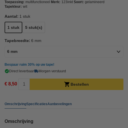
Toepassing:
multifunctioneel
Merk:
123inkt
Soort:
gelamineerd
Tapekleur:
wit
Aantal:
1 stuk
1 stuk
5 stuk(s)
Tapebreedte:
6 mm
6 mm
Bespaar ruim
30%
op uw tape!
Direct leverbaar
Morgen verstuurd
€ 8,50
Bestellen
Omschrijving
Specificaties
Aanbevelingen
Omschrijving