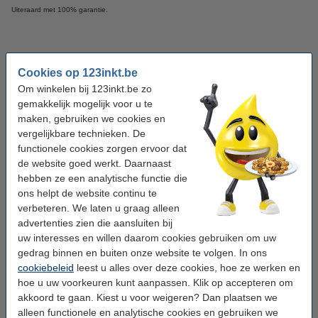
Uiteraard met 100% garantie.
Specificaties
Cookies op 123inkt.be
Om winkelen bij 123inkt.be zo
Toepassing:
multifunctioneel
gemakkelijk mogelijk voor u te
maken, gebruiken we cookies en
Merk:
123inkt
vergelijkbare technieken. De
Soort:
gelamineerd
functionele cookies zorgen ervoor dat
de website goed werkt. Daarnaast
Tapekleur:
wit
hebben ze een analytische functie die
Tekenkleur:
zwart
ons helpt de website continu te
verbeteren. We laten u graag alleen
Tapebreedte:
6 mm
advertenties zien die aansluiten bij
uw interesses en willen daarom cookies gebruiken om uw
Tapelengte:
8 meter
gedrag binnen en buiten onze website te volgen. In ons
Nummer:
TZe-S211
cookiebeleid
leest u alles over deze cookies, hoe ze werken en
hoe u uw voorkeuren kunt aanpassen. Klik op accepteren om
akkoord te gaan. Kiest u voor weigeren? Dan plaatsen we
Winstpakker!
alleen functionele en analytische cookies en gebruiken we