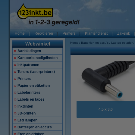
Home
Recycleren
Printers
Klantendienst
Zakelijk
Home
Batterijen en accu's
Laptop oplader
Webwinkel
Aanbiedingen
Kantoorbenodigdheden
Inktpatronen
Toners (laserprinters)
Printers
Papier en etiketten
Labelprinters
Labels en tapes
Inktlinten
4.5 x 3.0
3D-printen
Led lampen
Batterijen en accu's
Eten en drinken