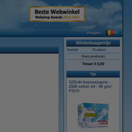
FR
Inloggen
Winkelwagentje
Aantal
Product
Geen producten
Totaal:
€ 0,00
Tip!
123inkt kopieerpapier -
2500 vellen A4 - 80 g/m²
FSC®