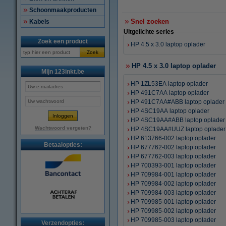
Schoonmaakproducten
Snel zoeken
Kabels
Uitgelichte series
Zoek een product
HP 4.5 x 3.0 laptop oplader
Zoek
HP 4.5 x 3.0 laptop oplader
Mijn 123inkt.be
HP 1ZL53EA laptop oplader
HP 491C7AA laptop oplader
HP 491C7AA#ABB laptop oplader
HP 4SC19AA laptop oplader
HP 4SC19AA#ABB laptop oplader
Wachtwoord vergeten?
HP 4SC19AA#UUZ laptop oplader
HP 613766-002 laptop oplader
Betaalopties:
HP 677762-002 laptop oplader
HP 677762-003 laptop oplader
HP 700393-001 laptop oplader
HP 709984-001 laptop oplader
HP 709984-002 laptop oplader
HP 709984-003 laptop oplader
HP 709985-001 laptop oplader
HP 709985-002 laptop oplader
HP 709985-003 laptop oplader
Verzendopties: