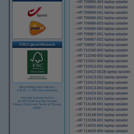
HP 709985-004 laptop oplader
HP 709985-201 laptop oplader
HP 709986-001 laptop oplader
HP 709986-002 laptop oplader
HP 709986-003 laptop oplader
HP 709986-004 laptop oplader
HP 709987-001 laptop oplader
HP 709987-002 laptop oplader
FSC® gecertificeerd:
HP 709987-003 laptop oplader
HP 710340-800 laptop oplader
HP 710340-850 laptop oplader
HP 710341-800 laptop oplader
HP 710412-001 laptop oplader
HP 710412-001B laptop oplader
HP 710413-001 laptop oplader
HP 710413-002 laptop oplader
Beoordeling door klanten:
HP 710413-003 laptop oplader
8.8
/
10
-
1.799
beoordelingen
HP 710414-001 laptop oplader
This site is protected by
HP 710415-001 laptop oplader
reCAPTCHA and the Google
HP 714149-001 laptop oplader
Privacy Policy
and
Terms of Service
apply.
HP 714149-002 laptop oplader
HP 714149-003 laptop oplader
HP 714159-001 laptop oplader
HP 714635-800 laptop oplader
HP 714635-850 laptop oplader