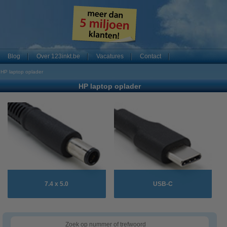
Blog
Over 123inkt.be
Vacatures
Contact
HP laptop oplader
HP laptop oplader
7.4 x 5.0
USB-C