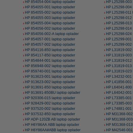
HP 854054-004 laptop oplader
HP L25298-003 l
HP 854055-001 laptop oplader
HP L25298-004 l
HP 854055-002 laptop oplader
HP L25298-011 l
HP 854055-003 laptop oplader
HP L25298-012 l
HP 854055-004 laptop oplader
HP L25298-013 l
HP 854056-002 laptop oplader
HP L25298-014 l
HP 854056-002-A laptop oplader
HP L25298-024 l
HP 854057-001 laptop oplader
HP L25299-001 l
HP 854057-002 laptop oplader
HP L25299-002 l
HP 854116-850 laptop oplader
HP L31819-002 l
HP 854117-850 laptop oplader
HP L31819-003 l
HP 854844-001 laptop oplader
HP L31819-012 l
HP 856948-002 laptop oplader
HP L31819-013 l
HP 859740-001 laptop oplader
HP L31819-023 l
HP 913623-001 laptop oplader
HP L34232-001 l
HP 913623-002 laptop oplader
HP L41856-001 l
HP 913691-850 laptop oplader
HP L64041-800 l
HP 913691-850BU laptop oplader
HP L64042-001 l
HP 920306-015 laptop oplader
HP L73385-001 l
HP 928429-002 laptop oplader
HP L73385-003 l
HP 937520-002 laptop oplader
HP L74881-001 l
HP 937532-850 laptop oplader
HP M31368-002 
HP ADP-120ZB AB laptop oplader
HP M31368-003 
HP H6Y86AA ABB laptop oplader
HP M31368-013 
HP H6Y86AA#ABB laptop oplader
HP M42546-001 