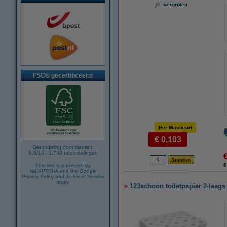
vergroten
FSC® gecertificeerd:
Per Wasbeurt
€ 0,103
Beoordeling door klanten:
8.8
/
10
-
1.799
beoordelingen
€
This site is protected by
reCAPTCHA and the Google
Privacy Policy
and
Terms of Service
apply.
123schoon toiletpapier 2-laags 