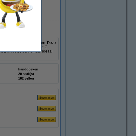
Direct leverbaar
ddoeken 1-laags 20 pakken. Deze
daard dispensers. Door de C-
n 1-laags 20 pakken zijn ideaal
handdoeken
20 stuk(s)
182 vellen