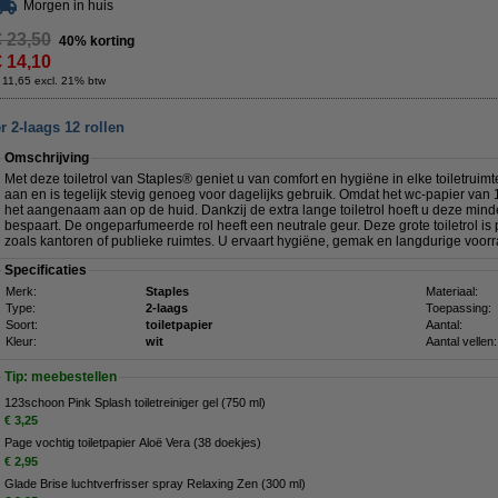
Morgen in huis
€ 23,50
40% korting
€ 14,10
 11,65 excl. 21% btw
r 2-laags 12 rollen
Omschrijving
Met deze toiletrol van Staples® geniet u van comfort en hygiëne in elke toiletruimt
aan en is tegelijk stevig genoeg voor dagelijks gebruik. Omdat het wc-papier van 
het aangenaam aan op de huid. Dankzij de extra lange toiletrol hoeft u deze minde
bespaart. De ongeparfumeerde rol heeft een neutrale geur. Deze grote toiletrol i
zoals kantoren of publieke ruimtes. U ervaart hygiëne, gemak en langdurige voorr
Specificaties
Merk:
Staples
Materiaal:
Type:
2-laags
Toepassing:
Soort:
toiletpapier
Aantal:
Kleur:
wit
Aantal vellen:
Tip: meebestellen
123schoon Pink Splash toiletreiniger gel (750 ml)
€ 3,25
Page vochtig toiletpapier Aloë Vera (38 doekjes)
€ 2,95
Glade Brise luchtverfrisser spray Relaxing Zen (300 ml)