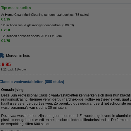
Tip: meebestellen
At Home Clean Multi-Cleaning schoonmaakdoekjes (55 stuks)
€ 1,95
123schoon ruit- & glasreiniger concentraat (500 ml)
€ 2,50
123schoon carwash spons 20 x 11 x 6 cm
€ 1,75
Morgen in huis
€ 9,95
 8,22 excl. 21% btw
lassic vaatwastabletten (600 stuks)
Omschrijving
Deze Sun Professional Classic vaatwastabletten kenmerken zich door hun krachti
reinigingskracht. Hiermee verwijdert u (hardnekkige) koffie- en theevlekken, gaat
haalt u vervelende geurtjes weg. Zo bereikt u dus gegarandeerd het schoonste resu
wasprogramma's van slechts 30 minuten.
Deze vaatwastabletten zijn zeer geconcentreerd. Ze worden geleverd in aluminium
plastic meer gebruikt wordt en het product minder milieubelastend is. De formule 
de verpakking zitten 600 stuks.