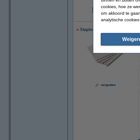
cookies, hoe ze we
om akkoord te gaan.
€
analytische cookies
Staples C-vouw handdoeken 1-
Weiger
vergroten