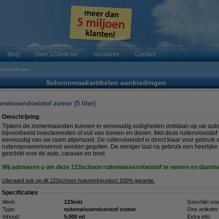
Blog
Over 123inkt.be
Vacatures
Contact
aanbiedingen
Schoonmaakartikelen aanbiedingen
nwisservloeistof zomer (5 liter)
Omschrijving
Tijdens de zomermaanden kunnen er eenvoudig vuiligheden ontstaan op uw autoru
bijvoorbeeld insectenresten of vuil van bomen en dieren. Met deze ruitenvloeisto
eenvoudig van uw raam afgehaald. De ruitenvloeistof is direct klaar voor gebruik 
ruitensproeierreservoir worden gegoten. De reiniger laat na gebruik een heerlijke 
geschikt voor de auto, caravan en boot.
Wij adviseren u om deze 123schoon ruitenwisservloeistof te nemen en daarme
Uiteraard ook op dit 123schoon huismerkproduct 100% garantie.
Specificaties
Merk:
123inkt
Geschikt voo
Type:
ruitenwisservloeistof zomer
Ons artikelnr
Inhoud:
5.000 ml
Extra info: