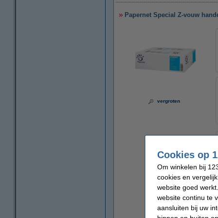
Papernet Special Z-vouw handd
vergroten
Cookies op 1
Om winkelen bij 123
cookies en vergelij
website goed werkt.
website continu te 
aansluiten bij uw i
binnen en buiten on