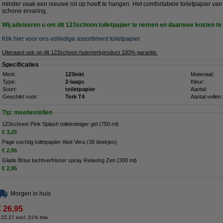
minder vaak een nieuwe rol op hoeft te hangen. Het comfortabele toiletpapier van
schone ervaring.
Wij adviseren u om dit 123schoon toiletpapier te nemen en daarmee kosten te
Klik hier voor ons volledige assortiment toiletpapier.
Uiteraard ook op dit 123schoon huismerkproduct 100% garantie.
Specificaties
Merk:
123inkt
Materiaal:
Type:
2-laags
Kleur:
Soort:
toiletpapier
Aantal:
Geschikt voor:
Tork T4
Aantal vellen:
Tip: meebestellen
123schoon Pink Splash toiletreiniger gel (750 ml)
€ 3,25
Page vochtig toiletpapier Aloë Vera (38 doekjes)
€ 2,95
Glade Brise luchtverfrisser spray Relaxing Zen (300 ml)
€ 2,95
Morgen in huis
€ 26,95
 22,27 excl. 21% btw