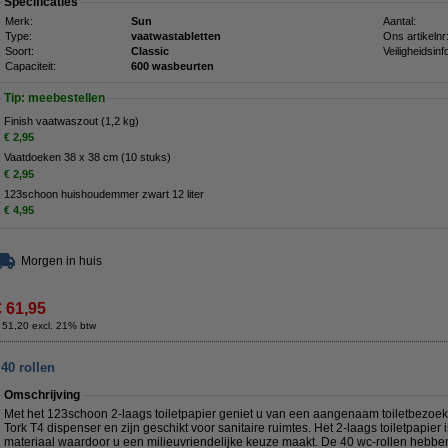
Specificaties
Merk:
Sun
Aantal:
Type:
vaatwastabletten
Ons artikelnr
Soort:
Classic
Veiligheidsinf
Capaciteit:
600 wasbeurten
Tip: meebestellen
Finish vaatwaszout (1,2 kg)
€ 2,95
Vaatdoeken 38 x 38 cm (10 stuks)
€ 2,95
123schoon huishoudemmer zwart 12 liter
€ 4,95
Morgen in huis
€ 61,95
 51,20 excl. 21% btw
40 rollen
Omschrijving
Met het 123schoon 2-laags toiletpapier geniet u van een aangenaam toiletbezoek.
Tork T4 dispenser en zijn geschikt voor sanitaire ruimtes. Het 2-laags toiletpapie
materiaal waardoor u een milieuvriendelijke keuze maakt. De 40 wc-rollen hebbe