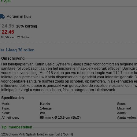
€ 2,95
Morgen in huis
€ 24,95
10% korting
€ 22,46
 18,56 excl. 21% btw
er 1-laag 36 rollen
Omschrijving
Het toiletpapier van Katrin Basic Systeem 1-laags zorgt voor comfort en hygiëne i
sanitaire rol voelt zacht aan en het microreliëf maakt elk gebruik effectief. Dankzij
voorkomt u verspilling. Met 918 vellen per wc-rol en een lengte van 114,7 meter ho
toiletrol past precies in uw Katrin dispenser en is geschikt voor intensief gebruik. 
voor openbare sanitaire ruimtes zoals op scholen, op kantoren, in ziekenhuizen en
milieuvriendelijke papier is gemaakt van gerecycleerde vezels en lost snel op in 
toiletpapier zorgt u voor een schoon, fris en aangenaam toiletbezoek.
Specificaties
Merk:
Katrin
Soort:
Type:
1-laags
Materiaal:
Kleur:
wit
Aantal:
Afmetingen:
88 mm x Ø 13,5 cm (BxØ)
Aantal vellen:
Tip: meebestellen
123schoon Pink Splash toiletreiniger gel (750 ml)