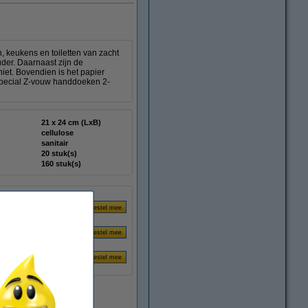
 keukens en toiletten van zacht
uder. Daarnaast zijn de
iet. Bovendien is het papier
 Special Z-vouw handdoeken 2-
21 x 24 cm (LxB)
cellulose
sanitair
20 stuk(s)
160 stuk(s)