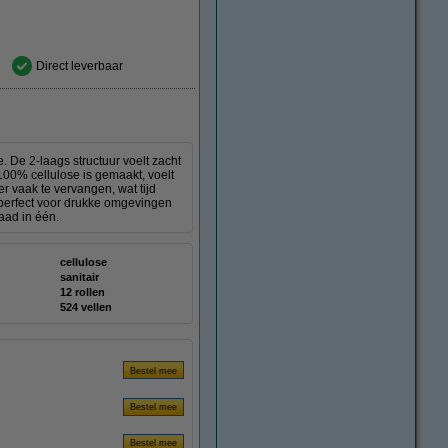
Direct leverbaar
e. De 2-laags structuur voelt zacht
100% cellulose is gemaakt, voelt
r vaak te vervangen, wat tijd
s perfect voor drukke omgevingen
aad in één.
cellulose
sanitair
12 rollen
524 vellen