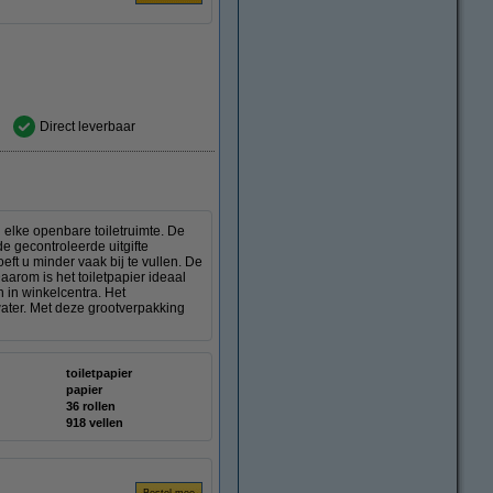
Direct leverbaar
n elke openbare toiletruimte. De
 de gecontroleerde uitgifte
eft u minder vaak bij te vullen. De
Daarom is het toiletpapier ideaal
 in winkelcentra. Het
water. Met deze grootverpakking
toiletpapier
papier
36 rollen
918 vellen