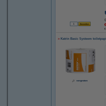
€
Katrin Basic Systeem toiletpapi
vergroten