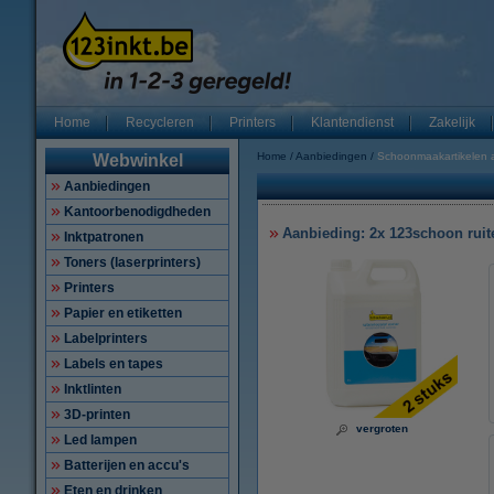
Home
Recycleren
Printers
Klantendienst
Zakelijk
Home
Aanbiedingen
Schoonmaakartikelen 
Webwinkel
Aanbiedingen
Kantoorbenodigdheden
Aanbieding: 2x 123schoon ruite
Inktpatronen
Toners (laserprinters)
Printers
Papier en etiketten
Labelprinters
Labels en tapes
Inktlinten
3D-printen
vergroten
Led lampen
Batterijen en accu's
Eten en drinken