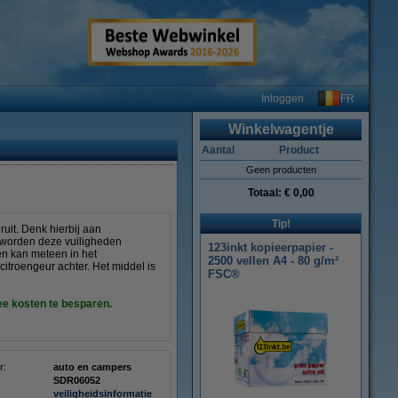
FR
Inloggen
Winkelwagentje
Aantal
Product
Geen producten
Totaal:
€ 0,00
Tip!
it. Denk hierbij aan
f worden deze vuiligheden
123inkt kopieerpapier -
en kan meteen in het
2500 vellen A4 - 80 g/m²
citroengeur achter. Het middel is
FSC®
e kosten te besparen.
r:
auto en campers
:
SDR06052
veiligheidsinformatie