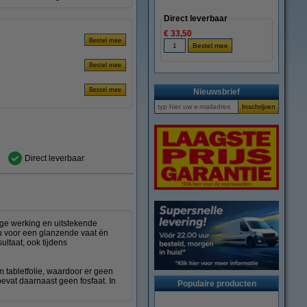
Direct leverbaar
€ 33,50
Nieuwsbrief
Direct leverbaar
ge werking en uitstekende
 u voor een glanzende vaat én
ltaat, ook tijdens
 tabletfolie, waardoor er geen
bevat daarnaast geen fosfaat. In
Populaire producten