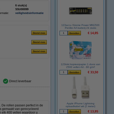
6 stuk(s)
:
SSU00099
ormatie:
veiligheidsinformatie
123accu Xtreme Power MN1500
Penlite AA batterij 24 stuks
€ 14,95
123inkt kopieerpapier 1 doos van
2500 vellen A4 - 80 g/m²
€ 33,50
Direct leverbaar
Apple iPhone Lightning
 De rollen passen perfect in de
oplaadkabel wit (2 meter)
r is gemaakt van gerecycleerd
€ 13,95
n elk 400 vellen waardoor u