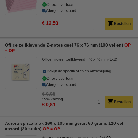
Direct leverbaar
Morgen verstuurd
€ 12,50
Bestellen
Office zelfklevende Z-notes geel 76 x 76 mm (100 vellen)
OP
= OP
Office
notes
zelfklevend
76 x 76 mm (LxB)
Bekijk de specificaties en omschrijving
Direct leverbaar
Morgen verstuurd
€ 0,95
15% korting
Bestellen
€ 0,81
Aurora spiraalblok 160 x 105 mm geruit 60 grams 120 vel
assorti (20 stuks)
OP = OP
Aurora
assortiment
gelijnd
60 g/m²