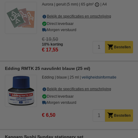
Aurora
geruit (5 mm)
65 g/m²
A4
Bekijk de specificaties en omschrijving
Direct leverbaar
Morgen verstuurd
€ 19,50
10% korting
Bestellen
€ 17,55
Edding RMTK 25 navulinkt blauw (25 ml)
Edding
blauw
25 ml
veiligheidsinformatie
Bekijk de specificaties en omschrijving
Direct leverbaar
Morgen verstuurd
€ 6,50
Bestellen
Kangaro Sushi Sunday stationery set