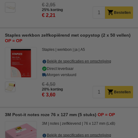
€ 2,95
25% korting
Bestellen
€ 2,21
Staples werkbon zelfkopiërend met copystop (2 x 50 vellen)
OP = OP
Staples
werkbon
ja
A5
Bekijk de specificaties en omschrijving
Direct leverbaar
Morgen verstuurd
€ 4,50
20% korting
Bestellen
€ 3,60
3M Post-it notes roze 76 x 127 mm (5 stuks)
OP = OP
3M
notes
zelfklevend
76 x 127 mm (LxB)
Bekijk de specificaties en omschrijving