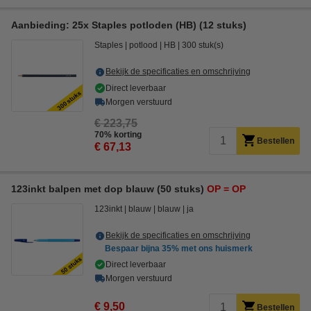
Aanbieding: 25x Staples potloden (HB) (12 stuks)
Staples
potlood
HB
300 stuk(s)
Bekijk de specificaties en omschrijving
Direct leverbaar
Morgen verstuurd
€ 223,75
70% korting
Bestellen
€ 67,13
123inkt balpen met dop blauw (50 stuks)
OP = OP
123inkt
blauw
blauw
ja
Bekijk de specificaties en omschrijving
Bespaar bijna
35%
met ons huismerk
Direct leverbaar
Morgen verstuurd
€ 9,50
Bestellen