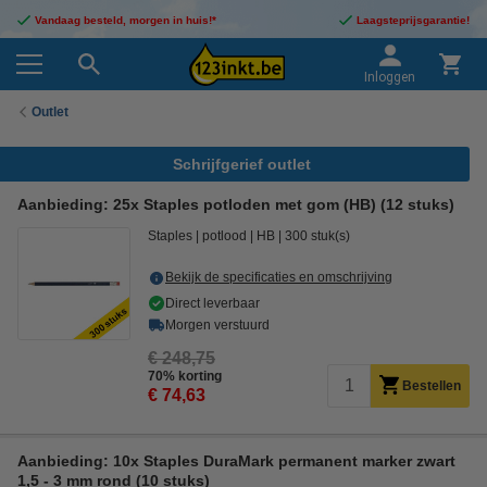
Vandaag besteld, morgen in huis!*
Laagsteprijsgarantie!
Inloggen
Outlet
Schrijfgerief outlet
Aanbieding: 25x Staples potloden met gom (HB) (12 stuks)
Staples
potlood
HB
300 stuk(s)
Bekijk de specificaties en omschrijving
Direct leverbaar
Morgen verstuurd
€ 248,75
70% korting
Bestellen
€ 74,63
Aanbieding: 10x Staples DuraMark permanent marker zwart
1,5 - 3 mm rond (10 stuks)