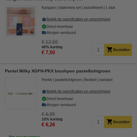
Kangaro
stationery set
assortiment
1 stuk
Bekijk de specificaties en omschrijving
Direct leverbaar
Morgen verstuurd
€ 12,50
40% korting
Bestellen
€ 7,50
Pentel Milky XGFH-PKX brushpen pastellichtgroen
Pentel
pastellichtgroen
flexibel
variabel
Bekijk de specificaties en omschrijving
Direct leverbaar
Morgen verstuurd
€ 6,95
10% korting
Bestellen
€ 6,26