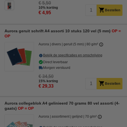
€ 5,50
10% korting
Bestellen
€ 4,95
Aurora geruit schrift A4 assorti 10 stuks 120 vel (5 mm)
OP =
OP
Aurora
divers
geruit (5 mm)
80 g/m²
Bekijk de specificaties en omschrijving
Direct leverbaar
Morgen verstuurd
€ 34,50
15% korting
Bestellen
€ 29,33
Aurora collegeblok A4 gelinieerd 70 grams 80 vel assorti (4-
gaats)
OP = OP
Aurora
assortiment
gelijnd
70 g/m²