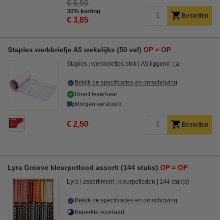
€ 5,50
30% korting
Bestellen
€ 3,85
Staples werkbriefje A5 wekelijks (50 vel)
OP = OP
Staples
werkbriefjes blok
A5 liggend
ja
Bekijk de specificaties en omschrijving
Direct leverbaar
Morgen verstuurd
€ 2,50
Bestellen
Lyra Groove kleurpotlood assorti (144 stuks)
OP = OP
Lyra
assortiment
kleurpotloden
144 stuk(s)
Bekijk de specificaties en omschrijving
Beperkte voorraad