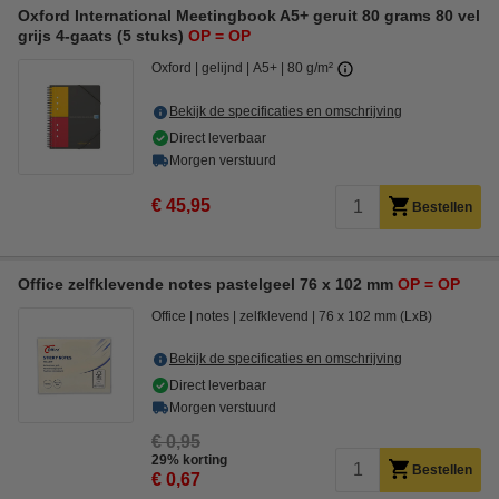
Oxford International Meetingbook A5+ geruit 80 grams 80 vel
grijs 4-gaats (5 stuks)
OP = OP
Oxford
gelijnd
A5+
80 g/m²
Bekijk de specificaties en omschrijving
Direct leverbaar
Morgen verstuurd
€ 45,95
Bestellen
Office zelfklevende notes pastelgeel 76 x 102 mm
OP = OP
Office
notes
zelfklevend
76 x 102 mm (LxB)
Bekijk de specificaties en omschrijving
Direct leverbaar
Morgen verstuurd
€ 0,95
29% korting
Bestellen
€ 0,67