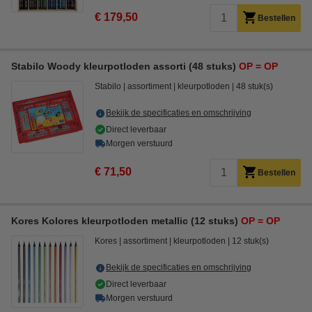
€ 179,50
Bestellen
Stabilo Woody kleurpotloden assorti (48 stuks)
OP = OP
Stabilo
assortiment
kleurpotloden
48 stuk(s)
Bekijk de specificaties en omschrijving
Direct leverbaar
Morgen verstuurd
€ 71,50
Bestellen
Kores Kolores kleurpotloden metallic (12 stuks)
OP = OP
Kores
assortiment
kleurpotloden
12 stuk(s)
Bekijk de specificaties en omschrijving
Direct leverbaar
Morgen verstuurd