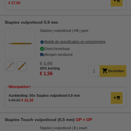
€ 27,50
Staples vulpotlood 0,9 mm
Staples
vulpotlood
HB
geel
Bekijk de specificaties en omschrijving
Direct leverbaar
Morgen verstuurd
€ 1,95
20% korting
Bestellen
€ 1,56
Winstpakker!
Aanbieding: 50x Staples vulpotlood 0,9 mm
€ 89,50
€ 22,38
Staples Touch vulpotlood (0,5 mm)
OP = OP
Staples
vulpotlood
B
zwart