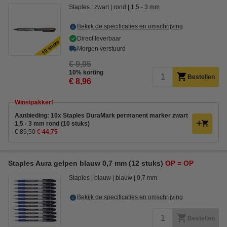
Staples
zwart
rond
1,5 - 3 mm
Bekijk de specificaties en omschrijving
Direct leverbaar
Morgen verstuurd
€ 9,95
10% korting
Bestellen
€ 8,96
Winstpakker!
Aanbieding: 10x Staples DuraMark permanent marker zwart
1,5 - 3 mm rond (10 stuks)
€ 89,50
€ 44,75
Staples Aura gelpen blauw 0,7 mm (12 stuks)
OP = OP
Staples
blauw
blauw
0,7 mm
Bekijk de specificaties en omschrijving
Bestellen