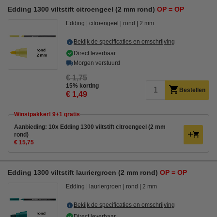
Edding 1300 viltstift citroengeel (2 mm rond)
OP = OP
Edding
citroengeel
rond
2 mm
Bekijk de specificaties en omschrijving
Direct leverbaar
Morgen verstuurd
€ 1,75
15% korting
Bestellen
€ 1,49
Winstpakker! 9+1 gratis
Aanbieding: 10x Edding 1300 viltstift citroengeel (2 mm
rond)
€ 15,75
Edding 1300 viltstift lauriergroen (2 mm rond)
OP = OP
Edding
lauriergroen
rond
2 mm
Bekijk de specificaties en omschrijving
Direct leverbaar