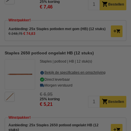
25% korting
Bestellen
€ 7,46
Winstpakker!
Aanbieding: 25x Staples potloden met gom (HB) (12 stuks)
€ 248,75
€ 74,63
Staples 2650 potlood ongelakt HB (12 stuks)
Staples
potlood
HB
12 stuk(s)
Bekijk de specificaties en omschrijving
Direct leverbaar
Morgen verstuurd
€ 6,95
25% korting
Bestellen
€ 5,21
Winstpakker!
Aanbieding: 25x Staples 2650 potlood ongelakt HB (12
stuks)