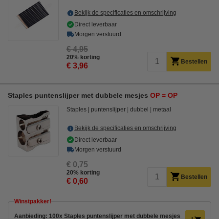
Bekijk de specificaties en omschrijving
Direct leverbaar
Morgen verstuurd
€ 4,95
20% korting
Bestellen
€ 3,96
Staples puntenslijper met dubbele mesjes
OP = OP
Staples
puntenslijper
dubbel
metaal
Bekijk de specificaties en omschrijving
Direct leverbaar
Morgen verstuurd
€ 0,75
20% korting
Bestellen
€ 0,60
Winstpakker!
Aanbieding: 100x Staples puntenslijper met dubbele mesjes