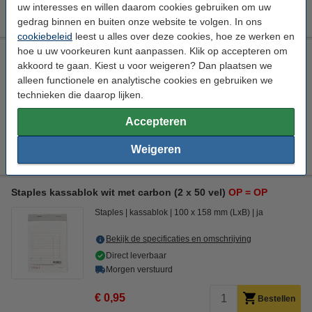
15% korting
uw interesses en willen daarom cookies gebruiken om uw
Bestellen
€ 59,08
gedrag binnen en buiten onze website te volgen. In ons
cookiebeleid
leest u alles over deze cookies, hoe ze werken en
hoe u uw voorkeuren kunt aanpassen. Klik op accepteren om
Pentel N60 marker zwart (12 stuks)
OP = OP
akkoord te gaan. Kiest u voor weigeren? Dan plaatsen we
Pentel
zwart
schuin
1,5 - 5,5 mm
alleen functionele en analytische cookies en gebruiken we
technieken die daarop lijken.
Bekijk de specificaties en omschrijving
Accepteren
Bestellen
Weigeren
Niet meer in productie, dus niet meer leverbaar.
Staples kassablok wit met carbon (2 x 50 vel)
OP = OP
Staples
kassablok
100 x 158 mm (LxB)
ja
Bekijk de specificaties en omschrijving
Direct leverbaar
Morgen verstuurd
€ 0,95
Bestellen