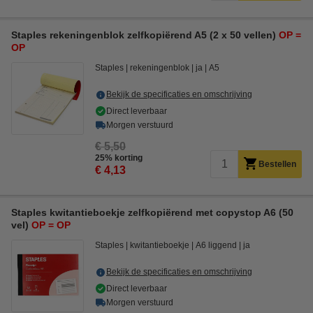
Staples rekeningenblok zelfkopiërend A5 (2 x 50 vellen)
OP =
OP
Staples
rekeningenblok
ja
A5
Bekijk de specificaties en omschrijving
Direct leverbaar
Morgen verstuurd
€ 5,50
25% korting
Bestellen
€ 4,13
Staples kwitantieboekje zelfkopiërend met copystop A6 (50
vel)
OP = OP
Staples
kwitantieboekje
A6 liggend
ja
Bekijk de specificaties en omschrijving
Direct leverbaar
Morgen verstuurd