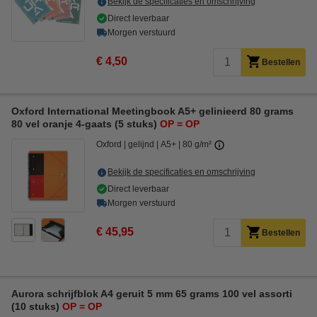
Bekijk de specificaties en omschrijving
Direct leverbaar
Morgen verstuurd
€ 4,50
Bestellen
Oxford International Meetingbook A5+ gelinieerd 80 grams
80 vel oranje 4-gaats (5 stuks)
OP = OP
Oxford
gelijnd
A5+
80 g/m²
Bekijk de specificaties en omschrijving
Direct leverbaar
Morgen verstuurd
€ 45,95
Bestellen
Aurora schrijfblok A4 geruit 5 mm 65 grams 100 vel assorti
(10 stuks)
OP = OP