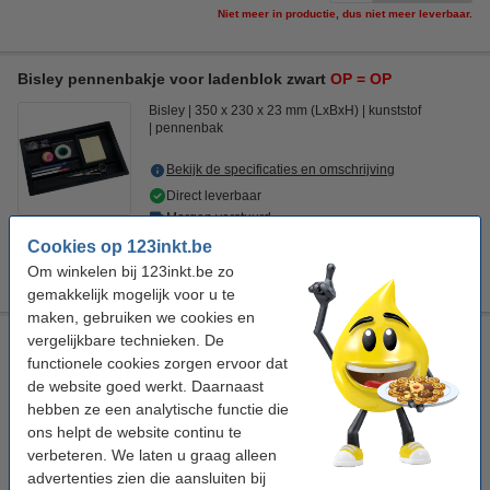
Niet meer in productie, dus niet meer leverbaar.
Bisley pennenbakje voor ladenblok zwart
OP = OP
Bisley
350 x 230 x 23 mm (LxBxH)
kunststof
pennenbak
Bekijk de specificaties en omschrijving
Direct leverbaar
Morgen verstuurd
Cookies op 123inkt.be
€ 14,50
Bestellen
Om winkelen bij 123inkt.be zo
gemakkelijk mogelijk voor u te
maken, gebruiken we cookies en
Pentel SMW56 krijtstift (8 - 16 mm rond) (12 stuks)
OP = OP
vergelijkbare technieken. De
functionele cookies zorgen ervoor dat
Pentel
rood
schuin
8 - 16 mm
de website goed werkt. Daarnaast
hebben ze een analytische functie die
Bekijk de specificaties en omschrijving
ons helpt de website continu te
Beperkte voorraad
verbeteren. We laten u graag alleen
€ 69,50
advertenties zien die aansluiten bij