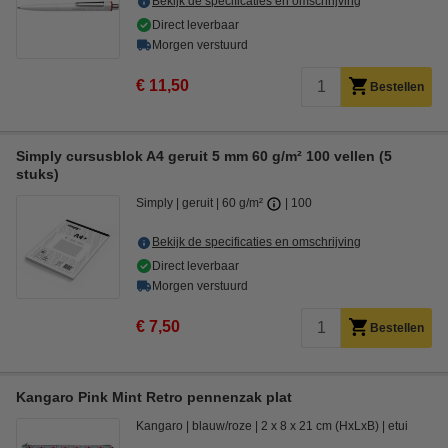
Bekijk de specificaties en omschrijving
Direct leverbaar
Morgen verstuurd
€ 11,50
Bestellen
Simply cursusblok A4 geruit 5 mm 60 g/m² 100 vellen (5
stuks)
Simply
geruit
60 g/m²
100
Bekijk de specificaties en omschrijving
Direct leverbaar
Morgen verstuurd
€ 7,50
Bestellen
Kangaro Pink Mint Retro pennenzak plat
Kangaro
blauw/roze
2 x 8 x 21 cm (HxLxB)
etui