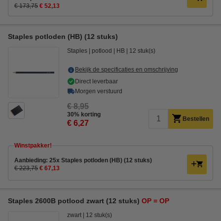
€ 173,75
€ 52,13
Staples potloden (HB) (12 stuks)
Staples
potlood
HB
12 stuk(s)
Bekijk de specificaties en omschrijving
Direct leverbaar
Morgen verstuurd
€ 8,95
30% korting
Bestellen
€ 6,27
Winstpakker!
Aanbieding: 25x Staples potloden (HB) (12 stuks)
€ 223,75
€ 67,13
Staples 2600B potlood zwart (12 stuks)
OP = OP
zwart
12 stuk(s)