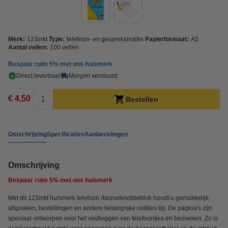
Merk:
123inkt
Type:
telefoon- en gespreksnotitie
Papierformaat:
A5
Aantal vellen:
100 vellen
Bespaar ruim
5%
met ons huismerk
Direct leverbaar
Morgen verstuurd
€ 4,50
Bestellen
Omschrijving
Specificaties
Aanbevelingen
Omschrijving
Bespaar ruim
5%
met ons huismerk
Met dit 123inkt huismerk telefoon-/bezoeknotitieblok houdt u gemakkelijk
afspraken, bestellingen en andere belangrijke notities bij. De pagina's zijn
speciaal ontworpen voor het vastleggen van telefoontjes en bezoeken. Zo is