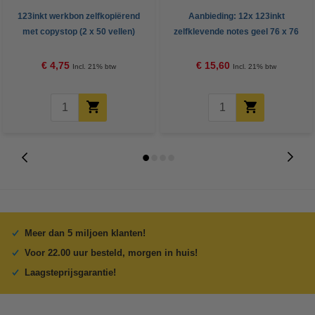
123inkt werkbon zelfkopiërend
Aanbieding: 12x 123inkt
met copystop (2 x 50 vellen)
zelfklevende notes geel 76 x 76
mm
€ 4,75
€ 15,60
Incl. 21% btw
Incl. 21% btw
Meer dan 5 miljoen klanten!
Voor 22.00 uur besteld, morgen in huis!
Laagsteprijsgarantie!