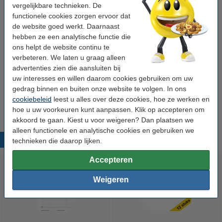
vergelijkbare technieken. De
Winstpakker!
functionele cookies zorgen ervoor dat
de website goed werkt. Daarnaast
Aanbieding: 5x 123inkt telefoon-/bezoeknotitie
A5 (100 vellen)
hebben ze een analytische functie die
€ 20,95
ons helpt de website continu te
verbeteren. We laten u graag alleen
Tip: meebestellen
advertenties zien die aansluiten bij
uw interesses en willen daarom cookies gebruiken om uw
123inkt balpen blauw zonder bedrukking (10
gedrag binnen en buiten onze website te volgen. In ons
stuks)
€ 4,00
cookiebeleid
leest u alles over deze cookies, hoe ze werken en
hoe u uw voorkeuren kunt aanpassen. Klik op accepteren om
akkoord te gaan. Kiest u voor weigeren? Dan plaatsen we
alleen functionele en analytische cookies en gebruiken we
Populaire producten
technieken die daarop lijken.
Accepteren
Weigeren