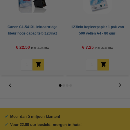
Canon CL-541XL inktcartridge
123inkt kopieerpapier 1 pak van
kleur hoge capaciteit (123inkt
500 vellen A4 - 80 g/m²
huismerk)
€ 22,50
€ 7,25
Incl. 21% btw
Incl. 21% btw
Meer dan 5 miljoen klanten!
Voor 22.00 uur besteld, morgen in huis!