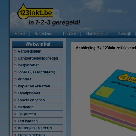
Home
Recycleren
Printers
Klantendienst
Zakelijk
Webwinkel
Aanbieding: 5x 123inkt zelfkleve
Aanbiedingen
Kantoorbenodigdheden
Inktpatronen
Toners (laserprinters)
Printers
Papier en etiketten
Labelprinters
Labels en tapes
Inktlinten
3D-printen
Led lampen
Batterijen en accu's
Eten en drinken