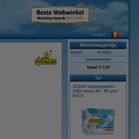
FR
Inloggen
Winkelwagentje
Aantal
Product
Geen producten
Totaal:
€ 0,00
Tip!
123inkt kopieerpapier -
2500 vellen A4 - 80 g/m²
FSC®