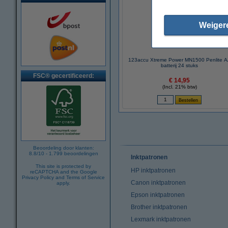
Weiger
123accu Xtreme Power MN1500 Penlite 
batterij 24 stuks
FSC® gecertificeerd:
€ 14,95
(Incl. 21% btw)
Beoordeling door klanten:
8.8
/
10
-
1.799
beoordelingen
Inktpatronen
This site is protected by
HP inktpatronen
reCAPTCHA and the Google
Privacy Policy
and
Terms of Service
Canon inktpatronen
apply.
Epson inktpatronen
Brother inktpatronen
Lexmark inktpatronen