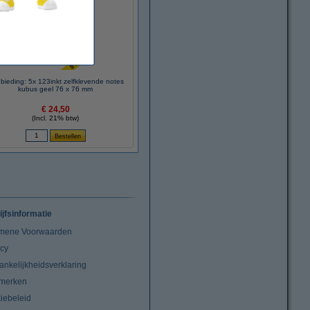
bieding: 5x 123inkt zelfklevende notes
kubus geel 76 x 76 mm
€ 24,50
(Incl. 21% btw)
ijfsinformatie
mene Voorwaarden
acy
ankelijkheidsverklaring
merken
iebeleid