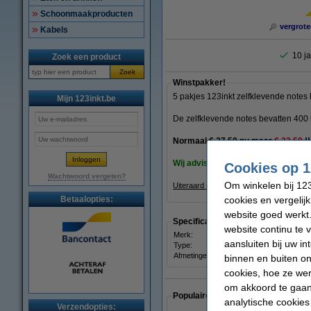
Schoonmaakproducten
vergrote
Kabels
10 ja
Zoek een product
Zoek
Winstpakker!
5 pakjes 123inkt zelfklevende note
Mijn 123inkt.be
De zelfklevende notes bevatten 400 
Normaal € 27,50 nu maar
€ 22,50
!!
Wij adviseren u om deze 123inkt
ze
Cookies op 1
Wachtwoord vergeten?
Om winkelen bij 123
Uiteraard ook op dit 123inkt huismerkpr
cookies en vergelij
Betaalopties:
website goed werkt.
Specificaties
website continu te 
Merk:
123in
aansluiten bij uw i
Type:
notes
Afmetingen:
7
binnen en buiten on
cookies, hoe ze we
om akkoord te gaan.
Populaire artikelen van klanten die
analytische cookies
Verzendopties: