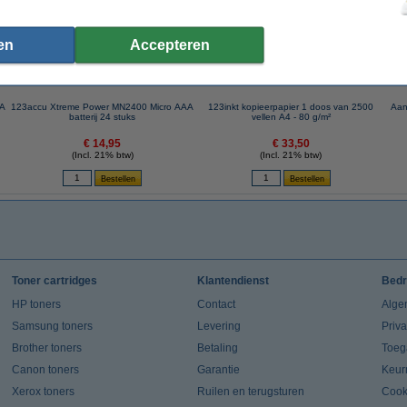
en
Accepteren
AA
123accu Xtreme Power MN2400 Micro AAA
123inkt kopieerpapier 1 doos van 2500
Aan
batterij 24 stuks
vellen A4 - 80 g/m²
€ 14,95
€ 33,50
(Incl. 21% btw)
(Incl. 21% btw)
Toner cartridges
Klantendienst
Bedr
HP toners
Contact
Alge
Samsung toners
Levering
Priv
Brother toners
Betaling
Toeg
Canon toners
Garantie
Keur
Xerox toners
Ruilen en terugsturen
Cook