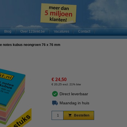
Blog
Over 123inkt.be
Vacatures
Contact
nde notes kubus neongroen 76 x 76 mm
€ 24,50
€ 20,25 excl. 21% btw
Direct leverbaar
Maandag in huis
Bestellen