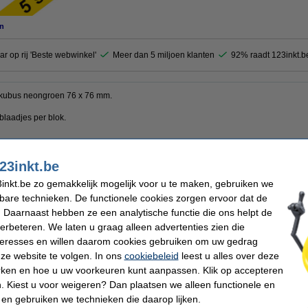
n
ar op rij 'Beste webwinkel'
Meer dan 5 miljoen klanten
92% raadt 123inkt.b
s kubus neongroen 76 x 76 mm.
blaadjes per blok.
lfklevende
notes te nemen en daarmee kosten te besparen.
23inkt.be
inkt.be zo gemakkelijk mogelijk voor u te maken, gebruiken we
oduct 100% garantie.
kbare technieken. De functionele cookies zorgen ervoor dat de
 Daarnaast hebben ze een analytische functie die ons helpt de
verbeteren. We laten u graag alleen advertenties zien die
kt
Kleur:
nteresses en willen daarom cookies gebruiken om uw gedrag
Soort:
6 x 76 mm (LxB)
Aantal vellen:
ze website te volgen. In ons
cookiebeleid
leest u alles over deze
rken en hoe u uw voorkeuren kunt aanpassen. Klik op accepteren
 Kiest u voor weigeren? Dan plaatsen we alleen functionele en
 dit artikel ook besteld hebben
 en gebruiken we technieken die daarop lijken.