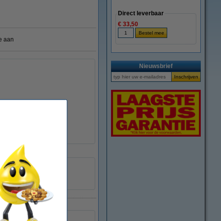
Direct leverbaar
€ 33,50
e aan
Nieuwsbrief
fluogroen
zelfklevend
5 x 400