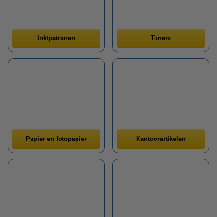
Inktpatronen
Toners
Papier en fotopapier
Kantoorartikelen