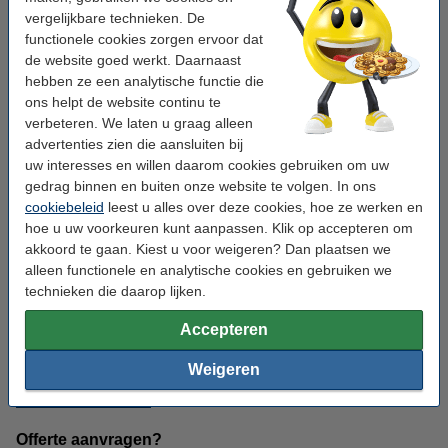
vergelijkbare technieken. De
Printers
functionele cookies zorgen ervoor dat
de website goed werkt. Daarnaast
U vindt bij ons ook een ruim aanbod aan printers van bekende
hebben ze een analytische functie die
merken als Brother, Canon, Epson en HP. Vergelijk de
ons helpt de website continu te
bestverkochte printers
.
verbeteren. We laten u graag alleen
advertenties zien die aansluiten bij
Moeilijke keuze? Ons team van
printerexperts
helpt u graag
uw interesses en willen daarom cookies gebruiken om uw
verder met een
advies op maat
. U kan ons telefonisch
contacteren via het nummer
+32 (0)9 39 64 137
, of via e-mail
gedrag binnen en buiten onze website te volgen. In ons
naar
printeradvies@123inkt.be
. Een printerexpert neemt dan zo
cookiebeleid
leest u alles over deze cookies, hoe ze werken en
snel mogelijk contact met u op.
hoe u uw voorkeuren kunt aanpassen. Klik op accepteren om
akkoord te gaan. Kiest u voor weigeren? Dan plaatsen we
Kantoorartikelen
alleen functionele en analytische cookies en gebruiken we
technieken die daarop lijken.
Naast inkt en toners bieden wij ook alles wat u nodig heeft voor
uw (thuis)kantoor. Dit gaat van schrijfgerief en bureaustoelen tot
Accepteren
classeurs en whiteboards.
Ook hebben wij een ruim assortiment met
koffie, thee en snacks
Weigeren
en kan u bij ons terecht voor
accu's
,
verlichting
en
schoonmaakartikelen
.
Offerte aanvragen?