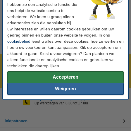
hebben ze een analytische functie die
Vezels
0,7 g
<0,5 g
ons helpt de website continu te
Eiwitten
6,0 g
2,4 g
verbeteren. We laten u graag alleen
advertenties zien die aansluiten bij
Zout
1,4 g
0,6 g
uw interesses en willen daarom cookies gebruiken om uw
gedrag binnen en buiten onze website te volgen. In ons
cookiebeleid
leest u alles over deze cookies, hoe ze werken en
hoe u uw voorkeuren kunt aanpassen. Klik op accepteren om
akkoord te gaan. Kiest u voor weigeren? Dan plaatsen we
alleen functionele en analytische cookies en gebruiken we
Meer dan 5 miljoen klanten!
technieken die daarop lijken.
Voor 22.00 uur besteld, morgen in huis!
Accepteren
Laagsteprijsgarantie!
Weigeren
Hulp nodig? Bel ons op +32 (0)9 39 64 123
Op werkdagen van 8.30 tot 17 uur
Inktpatronen