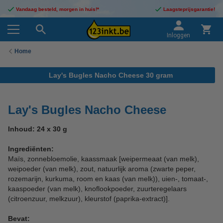
Vandaag besteld, morgen in huis!*
Laagsteprijsgarantie!
Inloggen
Home
Lay's Bugles Nacho Cheese 30 gram
Lay's Bugles Nacho Cheese
Inhoud: 24 x 30 g
Ingrediënten:
Maïs, zonnebloemolie, kaassmaak [weipermeaat (van melk),
weipoeder (van melk), zout, natuurlijk aroma (zwarte peper,
rozemarijn, kurkuma, room en kaas (van melk)), uien-, tomaat-,
kaaspoeder (van melk), knoflookpoeder, zuurteregelaars
(citroenzuur, melkzuur), kleurstof (paprika-extract)].
Bevat: