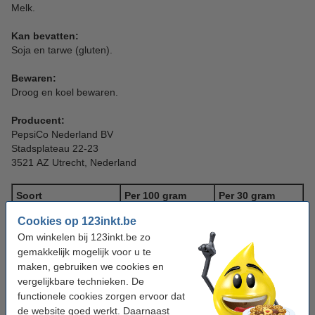
Melk.
Kan bevatten:
Soja en tarwe (gluten).
Bewaren:
Droog en koel bewaren.
Producent:
PepsiCo Nederland BV
Stadsplateau 22-23
3521 AZ Utrecht, Nederland
Soort
Per 100 gram
Per 30 gram
Energie
2167 kJ (519 kcal)
650 kJ (156 kcal)
Cookies op 123inkt.be
Om winkelen bij 123inkt.be zo
Vet
31 g
9,2 g
gemakkelijk mogelijk voor u te
- waarvan verzadigd
3,1 g
0,9 g
maken, gebruiken we cookies en
vergelijkbare technieken. De
Koolhydraten
55 g
16 g
functionele cookies zorgen ervoor dat
- waarvan suikers
6,3 g
1,9 g
de website goed werkt. Daarnaast