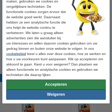
maken, gebruiken we cookies en
Tip: meebestellen
vergelijkbare technieken. De
functionele cookies zorgen ervoor dat
HG X elektrische vliegenmepper
de website goed werkt. Daarnaast
€ 6,50
hebben ze een analytische functie die
ons helpt de website continu te
123accu Xtreme Power MN1500 Penlite AA
verbeteren. We laten u graag alleen
batterij 4 stuks
advertenties zien die aansluiten bij
€ 3,95
uw interesses en willen daarom cookies gebruiken om uw
gedrag binnen en buiten onze website te volgen. In ons
Roxasect mierenpoeder
cookiebeleid
leest u alles over deze cookies, hoe ze werken en
€ 6,25
hoe u uw voorkeuren kunt aanpassen. Klik op accepteren om
akkoord te gaan. Kiest u voor weigeren? Dan plaatsen we
alleen functionele en analytische cookies en gebruiken we
technieken die daarop lijken.
Populaire producten
Accepteren
Weigeren