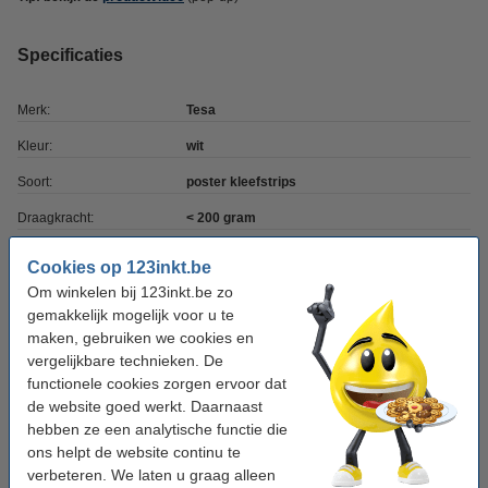
Specificaties
Merk:
Tesa
Kleur:
wit
Soort:
poster kleefstrips
Draagkracht:
< 200 gram
Hechting:
niet-permanent
Cookies op 123inkt.be
Aantal:
96 stuk(s)
Om winkelen bij 123inkt.be zo
gemakkelijk mogelijk voor u te
maken, gebruiken we cookies en
Winstpakker!
vergelijkbare technieken. De
functionele cookies zorgen ervoor dat
Aanbieding: 3x Tesa Powerstrips poster (96
de website goed werkt. Daarnaast
stuks)
€ 46,50
hebben ze een analytische functie die
ons helpt de website continu te
verbeteren. We laten u graag alleen