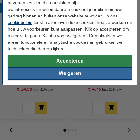
advertenties zien die aansluiten bij
Populaire producten
uw interesses en willen daarom cookies gebruiken om uw
gedrag binnen en buiten onze website te volgen. In ons
cookiebeleid
leest u alles over deze cookies, hoe ze werken en
hoe u uw voorkeuren kunt aanpassen. Klik op accepteren om
akkoord te gaan. Kiest u voor weigeren? Dan plaatsen we
alleen functionele en analytische cookies en gebruiken we
technieken die daarop lijken.
Accepteren
123accu Xtreme Power MN1500
Tesa Powerstrips small (14
Weigeren
Penlite AA batterij 24 stuks
stuks)
€ 14,95
€ 4,75
Incl. 21% btw
Incl. 21% btw