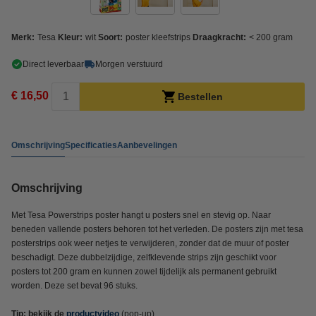
Merk:
Tesa
Kleur:
wit
Soort:
poster kleefstrips
Draagkracht:
< 200 gram
Direct leverbaar
Morgen verstuurd
€ 16,50
Bestellen
Omschrijving
Specificaties
Aanbevelingen
Omschrijving
Met Tesa Powerstrips poster hangt u posters snel en stevig op. Naar
beneden vallende posters behoren tot het verleden. De posters zijn met tesa
posterstrips ook weer netjes te verwijderen, zonder dat de muur of poster
beschadigt. Deze dubbelzijdige, zelfklevende strips zijn geschikt voor
posters tot 200 gram en kunnen zowel tijdelijk als permanent gebruikt
worden. Deze set bevat 96 stuks.
Tip: bekijk de
productvideo
(pop-up)