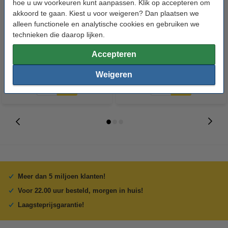
hoe u uw voorkeuren kunt aanpassen. Klik op accepteren om
akkoord te gaan. Kiest u voor weigeren? Dan plaatsen we
123inkt verpakkingstape
Aanbieding: 3x 123inkt
alleen functionele en analytische cookies en gebruiken we
transparant 50 mm x 66 m (6
verzenddoos 430 x 305 x 250
technieken die daarop lijken.
rollen)
mm (10 stuks)
Accepteren
€ 12,50
€ 36,50
Incl. 21% btw
Incl. 21% btw
Weigeren
Meer dan 5 miljoen klanten!
Voor 22.00 uur besteld, morgen in huis!
Laagsteprijsgarantie!