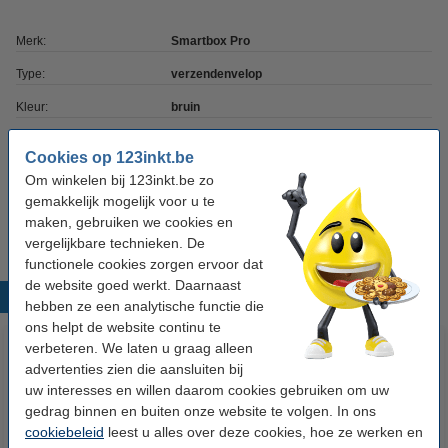
Merk:
Smartbox Pro
Type:
verzendenvelop
Kleur:
bruin
Afmetingen:
355 x 500 mm
Cookies op 123inkt.be
Aantal:
100 stuk(s)
Om winkelen bij 123inkt.be zo
gemakkelijk mogelijk voor u te
Ons artikelnr:
298405
maken, gebruiken we cookies en
vergelijkbare technieken. De
functionele cookies zorgen ervoor dat
de website goed werkt. Daarnaast
Populaire producten
hebben ze een analytische functie die
ons helpt de website continu te
verbeteren. We laten u graag alleen
advertenties zien die aansluiten bij
uw interesses en willen daarom cookies gebruiken om uw
gedrag binnen en buiten onze website te volgen. In ons
cookiebeleid
leest u alles over deze cookies, hoe ze werken en