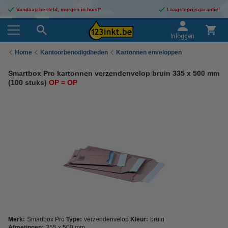
Vandaag besteld, morgen in huis!*
Laagsteprijsgarantie!
Inloggen
Home
Kantoorbenodigdheden
Kartonnen enveloppen
Smartbox Pro kartonnen verzendenvelop bruin 335 x 500 mm
(100 stuks)
OP = OP
Merk:
Smartbox Pro
Type:
verzendenvelop
Kleur:
bruin
Afmetingen:
355 x 500 mm